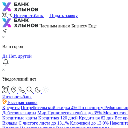
Интернет-банк
Подать заявку
Частным лицам
Бизнесу
Еще
Ваш город
Да
Нет, другой
Уведомлений нет
Интернет-банк
Быстрая заявка
Кредиты
Потребительский
скидка 4%
По паспорту
Рефинансир
Дебетовые карты
Мир Привилегия
кешбэк до 35%
Моя пенсия
Кредитные карты
Кредитная 120 дней
Кредитная 62 дня
Все к
Вклады
С чистого листа
до 13,1%
Ключевой
до 13,0%
Накопит