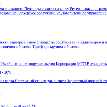
е
ма лояльности
Переводы с карты на карту
Реферальная програм
рахование
Брокерское обслуживание
Доверительное управлени
вости
Карьера в банке
Стандарты обслуживания
Акционерам и и
розничного бизнеса
Тариф для крупного бизнеса
й
9%
«Зонтичное» поручительство Корпорации МСП
Все кредит
 17,20%
ая карта
Платежный стикер для бизнеса
Зарплатный проект
Кат
%
Мобильный
до 10,7%