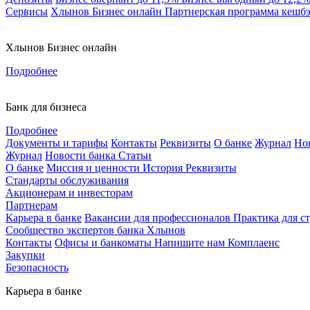
Сервисы
Хлынов Бизнес онлайн
Партнерская программа кешб
Хлынов Бизнес онлайн
Подробнее
Банк для бизнеса
Подробнее
Документы и тарифы
Контакты
Реквизиты
О банке
Журнал
Но
Журнал
Новости банка
Статьи
О банке
Миссия и ценности
История
Реквизиты
Стандарты обслуживания
Акционерам и инвесторам
Партнерам
Карьера в банке
Вакансии для профессионалов
Практика для с
Сообщество экспертов банка Хлынов
Контакты
Офисы и банкоматы
Напишите нам
Комплаенс
Закупки
Безопасность
Карьера в банке