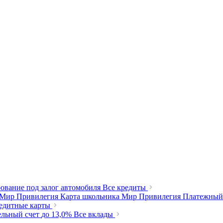
ование под залог автомобиля
Все кредиты
 Мир Привилегия
Карта школьника Мир Привилегия
Платежный
редитные карты
ельный счет
до 13,0%
Все вклады