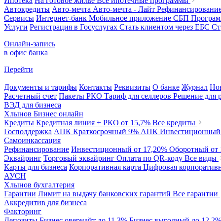
Ипотека
На готовое жилье
Все ипотечные программы
Автокредиты
Авто-мечта
Авто-мечта - Лайт
Рефинансировани
Сервисы
Интернет-банк
Мобильное приложение
СБП
Програм
Услуги
Регистрация в Госуслугах
Стать клиентом через ЕБС
Ст
Онлайн-запись
в офис банка
Перейти
Документы и тарифы
Контакты
Реквизиты
О банке
Журнал
Но
Расчетный счет
Пакеты РКО
Тариф для селлеров
Решение для 
ВЭД для бизнеса
Хлынов Бизнес онлайн
Кредиты
Кредитная линия + РКО
от 15,7%
Все кредиты
Господдержка
АПК Краткосрочный
9%
АПК Инвестиционны
Самоинкассация
Рефинансирование
Инвестиционный
от 17,20%
Оборотный
от
Эквайринг
Торговый эквайринг
Оплата по QR-коду
Все виды
Карты для бизнеса
Корпоративная карта
Цифровая корпоративн
АУСН
Хлынов бухгалтерия
Гарантии
Лимит на выдачу банковских гарантий
Все гарантии
Аккредитив для бизнеса
Факторинг
Депозиты
Бизнес овернайт
до 11,3%
Бизнес выгодный
до 12,2