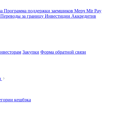
ма
Программа поддержки заемщиков
Мерч
Mir Pay
е
Переводы за границу
Инвестиции
Аккредитив
нвесторам
Закупки
Форма обратной связи
ы
егории кешбэка