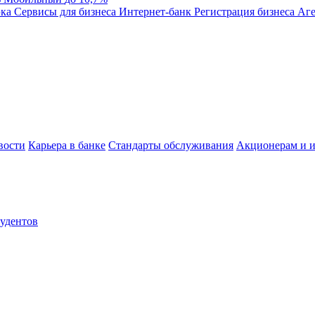
эка
Сервисы для бизнеса
Интернет-банк
Регистрация бизнеса
Аге
вости
Карьера в банке
Стандарты обслуживания
Акционерам и и
тудентов