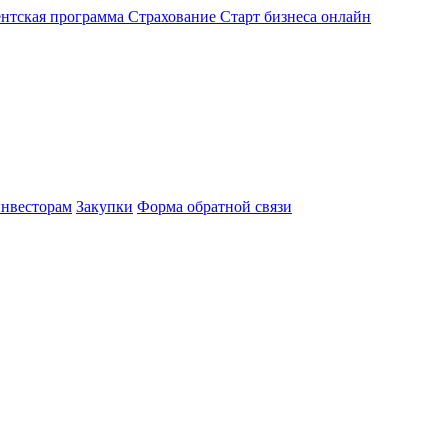
нтская программа
Страхование
Старт бизнеса онлайн
нвесторам
Закупки
Форма обратной связи