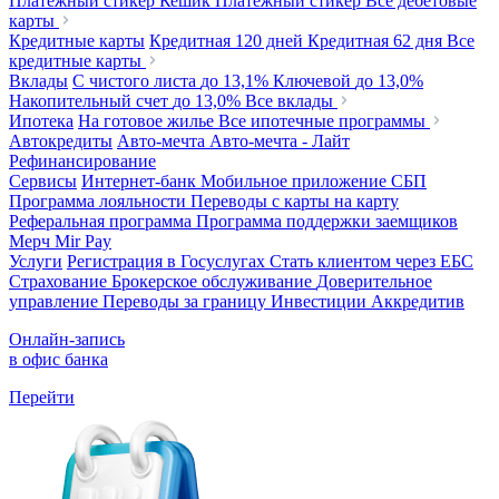
Платежный стикер Кешик
Платежный стикер
Все дебетовые
карты
Кредитные карты
Кредитная 120 дней
Кредитная 62 дня
Все
кредитные карты
Вклады
С чистого листа
до 13,1%
Ключевой
до 13,0%
Накопительный счет
до 13,0%
Все вклады
Ипотека
На готовое жилье
Все ипотечные программы
Автокредиты
Авто-мечта
Авто-мечта - Лайт
Рефинансирование
Сервисы
Интернет-банк
Мобильное приложение
СБП
Программа лояльности
Переводы с карты на карту
Реферальная программа
Программа поддержки заемщиков
Мерч
Mir Pay
Услуги
Регистрация в Госуслугах
Стать клиентом через ЕБС
Страхование
Брокерское обслуживание
Доверительное
управление
Переводы за границу
Инвестиции
Аккредитив
Онлайн-запись
в офис банка
Перейти