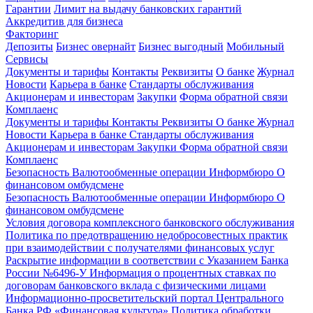
Гарантии
Лимит на выдачу банковских гарантий
Аккредитив для бизнеса
Факторинг
Депозиты
Бизнес овернайт
Бизнес выгодный
Мобильный
Сервисы
Документы и тарифы
Контакты
Реквизиты
О банке
Журнал
Новости
Карьера в банке
Стандарты обслуживания
Акционерам и инвесторам
Закупки
Форма обратной связи
Комплаенс
Документы и тарифы
Контакты
Реквизиты
О банке
Журнал
Новости
Карьера в банке
Стандарты обслуживания
Акционерам и инвесторам
Закупки
Форма обратной связи
Комплаенс
Безопасность
Валютообменные операции
Информбюро
О
финансовом омбудсмене
Безопасность
Валютообменные операции
Информбюро
О
финансовом омбудсмене
Условия договора комплексного банковского обслуживания
Политика по предотвращению недобросовестных практик
при взаимодействии с получателями финансовых услуг
Раскрытие информации в соответствии с Указанием Банка
России №6496-У
Информация о процентных ставках по
договорам банковского вклада с физическими лицами
Информационно-просветительский портал Центрального
Банка РФ «Финансовая культура»
Политика обработки