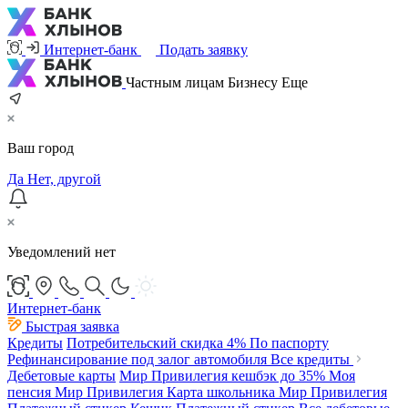
Интернет-банк
Подать заявку
Частным лицам
Бизнесу
Еще
Ваш город
Да
Нет, другой
Уведомлений нет
Интернет-банк
Быстрая заявка
Кредиты
Потребительский
скидка 4%
По паспорту
Рефинансирование под залог автомобиля
Все кредиты
Дебетовые карты
Мир Привилегия
кешбэк до 35%
Моя
пенсия Мир Привилегия
Карта школьника Мир Привилегия