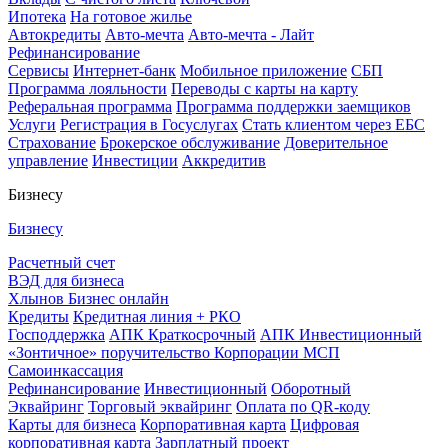
Ипотека
На готовое жилье
Автокредиты
Авто-мечта
Авто-мечта - Лайт
Рефинансирование
Сервисы
Интернет-банк
Мобильное приложение
СБП
Программа лояльности
Переводы с карты на карту
Реферальная программа
Программа поддержки заемщиков
Услуги
Регистрация в Госуслугах
Стать клиентом через ЕБС
Страхование
Брокерское обслуживание
Доверительное
управление
Инвестиции
Аккредитив
Бизнесу
Бизнесу
Расчетный счет
ВЭД для бизнеса
Хлынов Бизнес онлайн
Кредиты
Кредитная линия + РКО
Господдержка
АПК Краткосрочный
АПК Инвестиционный
«Зонтичное» поручительство Корпорации МСП
Самоинкассация
Рефинансирование
Инвестиционный
Оборотный
Эквайринг
Торговый эквайринг
Оплата по QR-коду
Карты для бизнеса
Корпоративная карта
Цифровая
корпоративная карта
Зарплатный проект