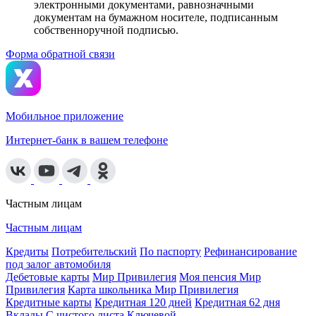
электронными документами, равнозначными
документам на бумажном носителе, подписанным
собственноручной подписью.
Форма обратной связи
Мобильное приложение
Интернет-банк в вашем телефоне
Частным лицам
Частным лицам
Кредиты
Потребительский
По паспорту
Рефинансирование
под залог автомобиля
Дебетовые карты
Мир Привилегия
Моя пенсия Мир
Привилегия
Карта школьника Мир Привилегия
Кредитные карты
Кредитная 120 дней
Кредитная 62 дня
Вклады
С чистого листа
Ключевой