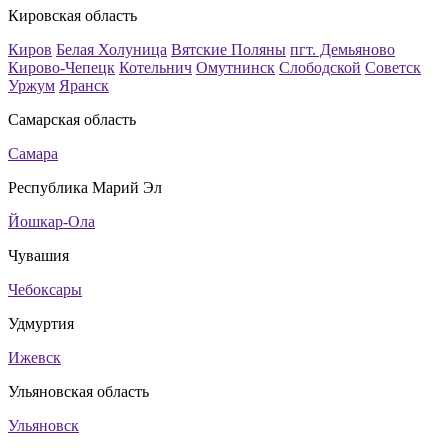
Кировская область
Киров
Белая Холуница
Вятские Поляны
пгт. Демьяново
Кирово-Чепецк
Котельнич
Омутнинск
Слободской
Советск
Уржум
Яранск
Самарская область
Самара
Республика Марий Эл
Йошкар-Ола
Чувашия
Чебоксары
Удмуртия
Ижевск
Ульяновская область
Ульяновск