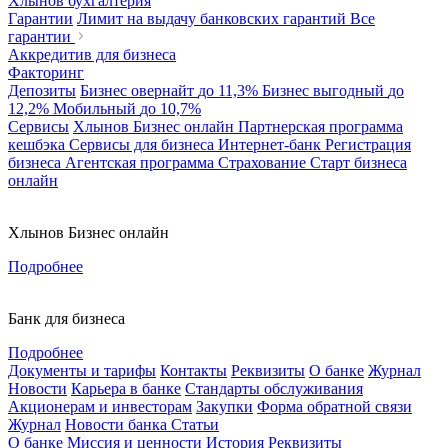
Хлынов бухгалтерия
Гарантии
Лимит на выдачу банковских гарантий
Все
гарантии
Аккредитив для бизнеса
Факторинг
Депозиты
Бизнес овернайт
до 11,3%
Бизнес выгодный
до
12,2%
Мобильный
до 10,7%
Сервисы
Хлынов Бизнес онлайн
Партнерская программа
кешбэка
Сервисы для бизнеса
Интернет-банк
Регистрация
бизнеса
Агентская программа
Страхование
Старт бизнеса
онлайн
Хлынов Бизнес онлайн
Подробнее
Банк для бизнеса
Подробнее
Документы и тарифы
Контакты
Реквизиты
О банке
Журнал
Новости
Карьера в банке
Стандарты обслуживания
Акционерам и инвесторам
Закупки
Форма обратной связи
Журнал
Новости банка
Статьи
О банке
Миссия и ценности
История
Реквизиты