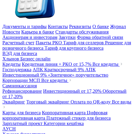
Документы и тарифы
Контакты
Реквизиты
О банке
Журнал
Новости
Карьера в банке
Стандарты обслуживания
Акционерам и инвесторам
Закупки
Форма обратной связи
Расчетный счет
Пакеты РКО
Тариф для селлеров
Решение для
розничного бизнеса
Тариф для крупного бизнеса
ВЭД для бизнеса
Хлынов Бизнес онлайн
Кредиты
Кредитная линия + РКО
от 15,7%
Все кредиты
Господдержка
АПК Краткосрочный
9%
АПК
Инвестиционный
9%
«Зонтичное» поручительство
Корпорации МСП
Все кредиты
Самоинкассация
Рефинансирование
Инвестиционный
от 17,20%
Оборотный
от 17,20%
Эквайринг
Торговый эквайринг
Оплата по QR-коду
Все виды
Карты для бизнеса
Корпоративная карта
Цифровая
корпоративная карта
Платежный стикер для бизнеса
Зарплатный проект
Категории кешбэка
АУСН