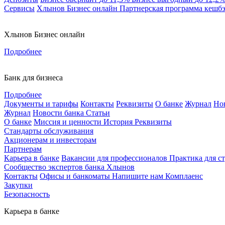
Сервисы
Хлынов Бизнес онлайн
Партнерская программа кешб
Хлынов Бизнес онлайн
Подробнее
Банк для бизнеса
Подробнее
Документы и тарифы
Контакты
Реквизиты
О банке
Журнал
Но
Журнал
Новости банка
Статьи
О банке
Миссия и ценности
История
Реквизиты
Стандарты обслуживания
Акционерам и инвесторам
Партнерам
Карьера в банке
Вакансии для профессионалов
Практика для с
Сообщество экспертов банка Хлынов
Контакты
Офисы и банкоматы
Напишите нам
Комплаенс
Закупки
Безопасность
Карьера в банке