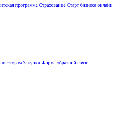
нтская программа
Страхование
Старт бизнеса онлайн
нвесторам
Закупки
Форма обратной связи