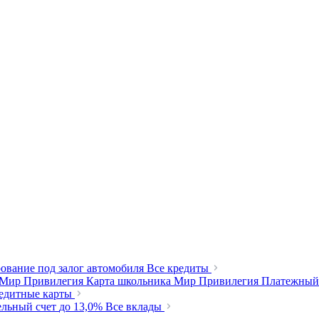
ование под залог автомобиля
Все кредиты
 Мир Привилегия
Карта школьника Мир Привилегия
Платежный
редитные карты
ельный счет
до 13,0%
Все вклады