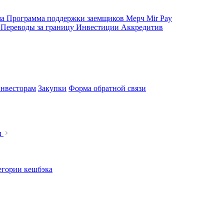
ма
Программа поддержки заемщиков
Мерч
Mir Pay
е
Переводы за границу
Инвестиции
Аккредитив
нвесторам
Закупки
Форма обратной связи
ы
егории кешбэка