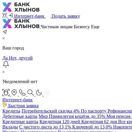
Интернет-банк
Подать заявку
Частным лицам
Бизнесу
Еще
Ваш город
Да
Нет, другой
Уведомлений нет
Интернет-банк
Быстрая заявка
Кредиты
Потребительский
скидка 4%
По паспорту
Рефинансир
Дебетовые карты
Мир Привилегия
кешбэк до 35%
Моя пенсия
Кредитные карты
Кредитная 120 дней
Кредитная 62 дня
Все к
Вклады
С чистого листа
до 13,1%
Ключевой
до 13,0%
Накопит