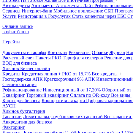
Ипотека
На готовое жилье
Все ипотечные программы
Автокредиты
Авто-мечта
Авто-мечта - Лайт
Рефинансировани
Сервисы
Интернет-банк
Мобильное приложение
СБП
Програм
Услуги
Регистрация в Госуслугах
Стать клиентом через ЕБС
Ст
Онлайн-запись
в офис банка
Перейти
Документы и тарифы
Контакты
Реквизиты
О банке
Журнал
Но
Расчетный счет
Пакеты РКО
Тариф для селлеров
Решение для 
ВЭД для бизнеса
Хлынов Бизнес онлайн
Кредиты
Кредитная линия + РКО
от 15,7%
Все кредиты
Господдержка
АПК Краткосрочный
9%
АПК Инвестиционны
Самоинкассация
Рефинансирование
Инвестиционный
от 17,20%
Оборотный
от
Эквайринг
Торговый эквайринг
Оплата по QR-коду
Все виды
Карты для бизнеса
Корпоративная карта
Цифровая корпоративн
АУСН
Хлынов бухгалтерия
Гарантии
Лимит на выдачу банковских гарантий
Все гарантии
Аккредитив для бизнеса
Факторинг
Депозиты
Бизнес овернайт
до 11,3%
Бизнес выгодный
до 12,2