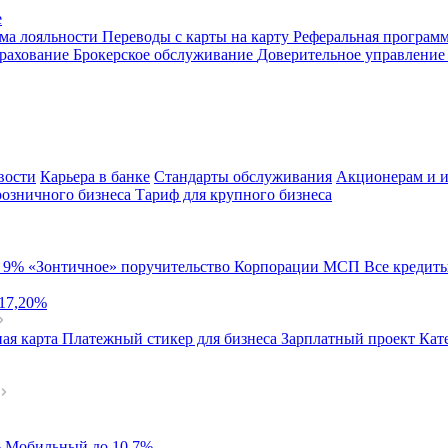
е
ма лояльности
Переводы с карты на карту
Реферальная програм
рахование
Брокерское обслуживание
Доверительное управлени
вости
Карьера в банке
Стандарты обслуживания
Акционерам и и
розничного бизнеса
Тариф для крупного бизнеса
й
9%
«Зонтичное» поручительство Корпорации МСП
Все кредит
 17,20%
ая карта
Платежный стикер для бизнеса
Зарплатный проект
Кат
%
Мобильный
до 10,7%