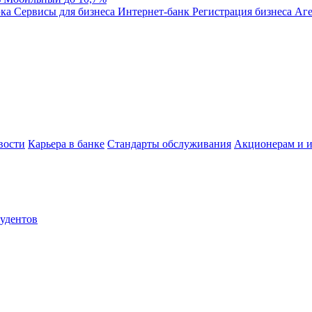
эка
Сервисы для бизнеса
Интернет-банк
Регистрация бизнеса
Аге
вости
Карьера в банке
Стандарты обслуживания
Акционерам и и
тудентов