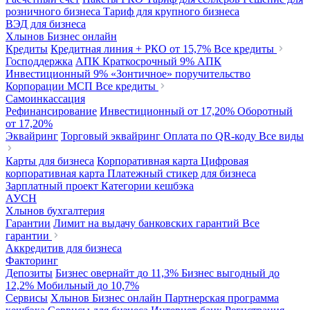
розничного бизнеса
Тариф для крупного бизнеса
ВЭД для бизнеса
Хлынов Бизнес онлайн
Кредиты
Кредитная линия + РКО
от 15,7%
Все кредиты
Господдержка
АПК Краткосрочный
9%
АПК
Инвестиционный
9%
«Зонтичное» поручительство
Корпорации МСП
Все кредиты
Самоинкассация
Рефинансирование
Инвестиционный
от 17,20%
Оборотный
от 17,20%
Эквайринг
Торговый эквайринг
Оплата по QR-коду
Все виды
Карты для бизнеса
Корпоративная карта
Цифровая
корпоративная карта
Платежный стикер для бизнеса
Зарплатный проект
Категории кешбэка
АУСН
Хлынов бухгалтерия
Гарантии
Лимит на выдачу банковских гарантий
Все
гарантии
Аккредитив для бизнеса
Факторинг
Депозиты
Бизнес овернайт
до 11,3%
Бизнес выгодный
до
12,2%
Мобильный
до 10,7%
Сервисы
Хлынов Бизнес онлайн
Партнерская программа