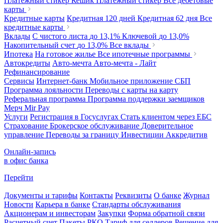
Платежный стикер Кешик
Платежный стикер
Все дебетовые
карты
Кредитные карты
Кредитная 120 дней
Кредитная 62 дня
Все
кредитные карты
Вклады
С чистого листа
до 13,1%
Ключевой
до 13,0%
Накопительный счет
до 13,0%
Все вклады
Ипотека
На готовое жилье
Все ипотечные программы
Автокредиты
Авто-мечта
Авто-мечта - Лайт
Рефинансирование
Сервисы
Интернет-банк
Мобильное приложение
СБП
Программа лояльности
Переводы с карты на карту
Реферальная программа
Программа поддержки заемщиков
Мерч
Mir Pay
Услуги
Регистрация в Госуслугах
Стать клиентом через ЕБС
Страхование
Брокерское обслуживание
Доверительное
управление
Переводы за границу
Инвестиции
Аккредитив
Онлайн-запись
в офис банка
Перейти
Документы и тарифы
Контакты
Реквизиты
О банке
Журнал
Новости
Карьера в банке
Стандарты обслуживания
Акционерам и инвесторам
Закупки
Форма обратной связи
Расчетный счет
Пакеты РКО
Тариф для селлеров
Решение для