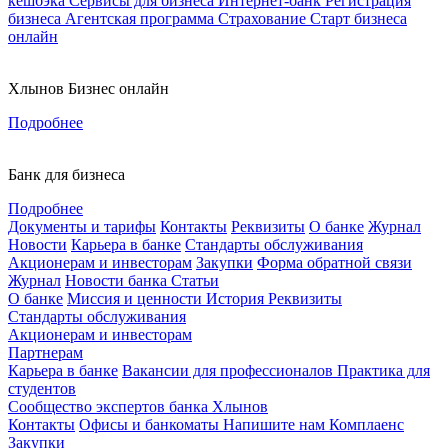
кешбэка
Сервисы для бизнеса
Интернет-банк
Регистрация
бизнеса
Агентская программа
Страхование
Старт бизнеса
онлайн
Хлынов Бизнес онлайн
Подробнее
Банк для бизнеса
Подробнее
Документы и тарифы
Контакты
Реквизиты
О банке
Журнал
Новости
Карьера в банке
Стандарты обслуживания
Акционерам и инвесторам
Закупки
Форма обратной связи
Журнал
Новости банка
Статьи
О банке
Миссия и ценности
История
Реквизиты
Стандарты обслуживания
Акционерам и инвесторам
Партнерам
Карьера в банке
Вакансии для профессионалов
Практика для
студентов
Сообщество экспертов банка Хлынов
Контакты
Офисы и банкоматы
Напишите нам
Комплаенс
Закупки