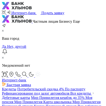
Интернет-банк
Подать заявку
Частным лицам
Бизнесу
Еще
Ваш город
Да
Нет, другой
Уведомлений нет
Интернет-банк
Быстрая заявка
Кредиты
Потребительский
скидка 4%
По паспорту
Рефинансирование под залог автомобиля
Все кредиты
Дебетовые карты
Мир Привилегия
кешбэк до 35%
Моя
пенсия Мир Привилегия
Карта школьника Мир Привилегия