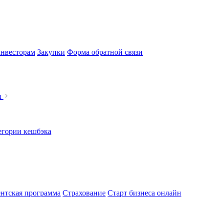
нвесторам
Закупки
Форма обратной связи
ы
егории кешбэка
нтская программа
Страхование
Старт бизнеса онлайн