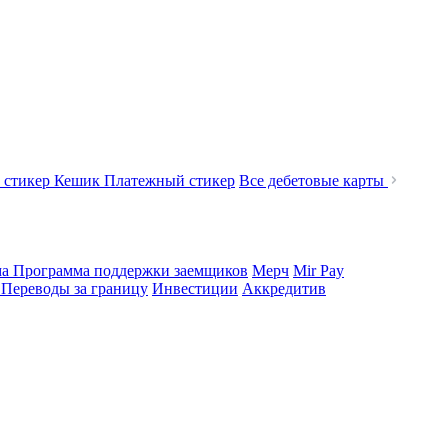
 стикер Кешик
Платежный стикер
Все дебетовые карты
ма
Программа поддержки заемщиков
Мерч
Mir Pay
е
Переводы за границу
Инвестиции
Аккредитив