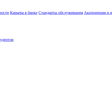
вости
Карьера в банке
Стандарты обслуживания
Акционерам и и
тудентов