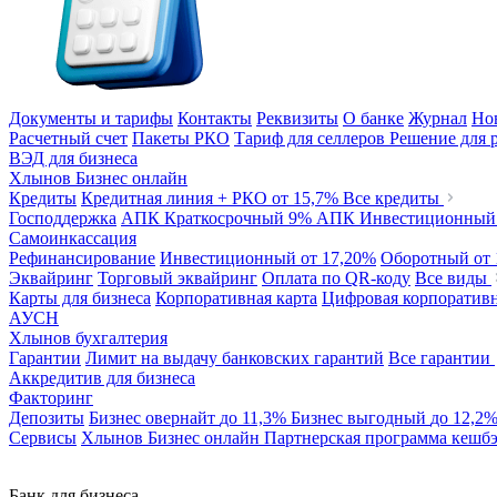
Документы и тарифы
Контакты
Реквизиты
О банке
Журнал
Но
Расчетный счет
Пакеты РКО
Тариф для селлеров
Решение для 
ВЭД для бизнеса
Хлынов Бизнес онлайн
Кредиты
Кредитная линия + РКО
от 15,7%
Все кредиты
Господдержка
АПК Краткосрочный
9%
АПК Инвестиционны
Самоинкассация
Рефинансирование
Инвестиционный
от 17,20%
Оборотный
от
Эквайринг
Торговый эквайринг
Оплата по QR-коду
Все виды
Карты для бизнеса
Корпоративная карта
Цифровая корпоративн
АУСН
Хлынов бухгалтерия
Гарантии
Лимит на выдачу банковских гарантий
Все гарантии
Аккредитив для бизнеса
Факторинг
Депозиты
Бизнес овернайт
до 11,3%
Бизнес выгодный
до 12,2
Сервисы
Хлынов Бизнес онлайн
Партнерская программа кешб
Банк для бизнеса