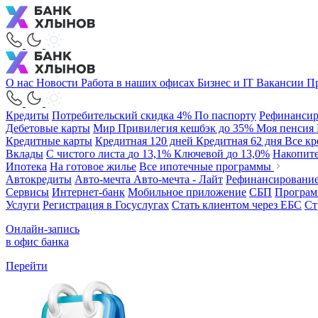
О нас
Новости
Работа в наших офисах
Бизнес и IT
Вакансии
Пр
Кредиты
Потребительский
скидка 4%
По паспорту
Рефинансир
Дебетовые карты
Мир Привилегия
кешбэк до 35%
Моя пенсия
Кредитные карты
Кредитная 120 дней
Кредитная 62 дня
Все к
Вклады
С чистого листа
до 13,1%
Ключевой
до 13,0%
Накопит
Ипотека
На готовое жилье
Все ипотечные программы
Автокредиты
Авто-мечта
Авто-мечта - Лайт
Рефинансировани
Сервисы
Интернет-банк
Мобильное приложение
СБП
Програм
Услуги
Регистрация в Госуслугах
Стать клиентом через ЕБС
Ст
Онлайн-запись
в офис банка
Перейти