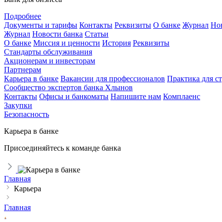
Подробнее
Документы и тарифы
Контакты
Реквизиты
О банке
Журнал
Но
Журнал
Новости банка
Статьи
О банке
Миссия и ценности
История
Реквизиты
Стандарты обслуживания
Акционерам и инвесторам
Партнерам
Карьера в банке
Вакансии для профессионалов
Практика для с
Сообщество экспертов банка Хлынов
Контакты
Офисы и банкоматы
Напишите нам
Комплаенс
Закупки
Безопасность
Карьера в банке
Присоединяйтесь к команде банка
Главная
Карьера
Главная