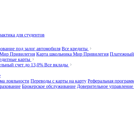
актика для студентов
ование под залог автомобиля
Все кредиты
 Мир Привилегия
Карта школьника Мир Привилегия
Платежный
редитные карты
ельный счет
до 13,0%
Все вклады
е
ма лояльности
Переводы с карты на карту
Реферальная програм
рахование
Брокерское обслуживание
Доверительное управлени