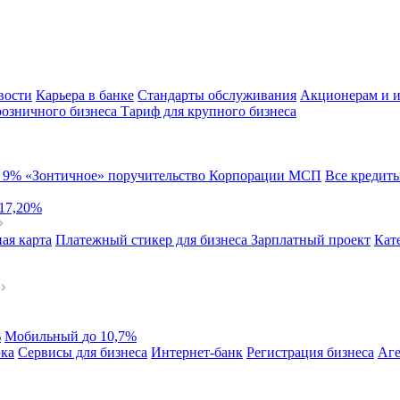
вости
Карьера в банке
Стандарты обслуживания
Акционерам и и
розничного бизнеса
Тариф для крупного бизнеса
й
9%
«Зонтичное» поручительство Корпорации МСП
Все кредит
 17,20%
ая карта
Платежный стикер для бизнеса
Зарплатный проект
Кат
%
Мобильный
до 10,7%
эка
Сервисы для бизнеса
Интернет-банк
Регистрация бизнеса
Аге