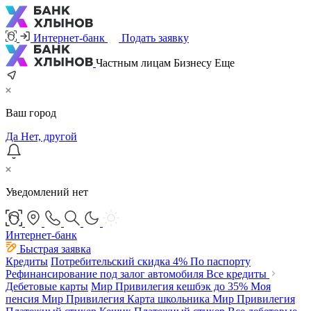
Интернет-банк
Подать заявку
Частным лицам
Бизнесу
Еще
Ваш город
Да
Нет, другой
Уведомлений нет
Интернет-банк
Быстрая заявка
Кредиты
Потребительский
скидка 4%
По паспорту
Рефинансирование под залог автомобиля
Все кредиты
Дебетовые карты
Мир Привилегия
кешбэк до 35%
Моя
пенсия Мир Привилегия
Карта школьника Мир Привилегия