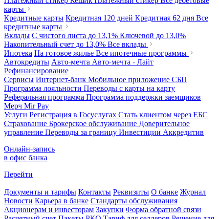
Платежный стикер Кешик
Платежный стикер
Все дебетовые
карты
Кредитные карты
Кредитная 120 дней
Кредитная 62 дня
Все
кредитные карты
Вклады
С чистого листа
до 13,1%
Ключевой
до 13,0%
Накопительный счет
до 13,0%
Все вклады
Ипотека
На готовое жилье
Все ипотечные программы
Автокредиты
Авто-мечта
Авто-мечта - Лайт
Рефинансирование
Сервисы
Интернет-банк
Мобильное приложение
СБП
Программа лояльности
Переводы с карты на карту
Реферальная программа
Программа поддержки заемщиков
Мерч
Mir Pay
Услуги
Регистрация в Госуслугах
Стать клиентом через ЕБС
Страхование
Брокерское обслуживание
Доверительное
управление
Переводы за границу
Инвестиции
Аккредитив
Онлайн-запись
в офис банка
Перейти
Документы и тарифы
Контакты
Реквизиты
О банке
Журнал
Новости
Карьера в банке
Стандарты обслуживания
Акционерам и инвесторам
Закупки
Форма обратной связи
Расчетный счет
Пакеты РКО
Тариф для селлеров
Решение для