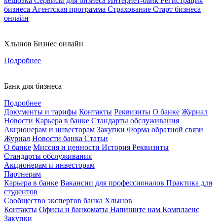
кешбэка
Сервисы для бизнеса
Интернет-банк
Регистрация
бизнеса
Агентская программа
Страхование
Старт бизнеса
онлайн
Хлынов Бизнес онлайн
Подробнее
Банк для бизнеса
Подробнее
Документы и тарифы
Контакты
Реквизиты
О банке
Журнал
Новости
Карьера в банке
Стандарты обслуживания
Акционерам и инвесторам
Закупки
Форма обратной связи
Журнал
Новости банка
Статьи
О банке
Миссия и ценности
История
Реквизиты
Стандарты обслуживания
Акционерам и инвесторам
Партнерам
Карьера в банке
Вакансии для профессионалов
Практика для
студентов
Сообщество экспертов банка Хлынов
Контакты
Офисы и банкоматы
Напишите нам
Комплаенс
Закупки