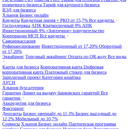
розничного бизнеса
Тариф для крупного бизнеса
ВЭД для бизнеса
Хлынов Бизнес онлайн
Кредиты
Кредитная линия + РКО
от 15,7%
Все кредиты
Господдержка
АПК Краткосрочный
9%
АПК
Инвестиционный
9%
«Зонтичное» поручительство
Корпорации МСП
Все кредиты
Самоинкассация
Рефинансирование
Инвестиционный
от 17,20%
Оборотный
от 17,20%
Эквайринг
Торговый эквайринг
Оплата по QR-коду
Все виды
Карты для бизнеса
Корпоративная карта
Цифровая
корпоративная карта
Платежный стикер для бизнеса
Зарплатный проект
Категории кешбэка
АУСН
Хлынов бухгалтерия
Гарантии
Лимит на выдачу банковских гарантий
Все
гарантии
Аккредитив для бизнеса
Факторинг
Депозиты
Бизнес овернайт
до 11,3%
Бизнес выгодный
до
12,2%
Мобильный
до 10,7%
Сервисы
Хлынов Бизнес онлайн
Партнерская программа