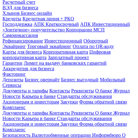
Расчетный счет
ВЭД для бизнеса
Хлынов Бизнес онлайн
Кредиты
Кредитная линия + РКО
Господдержка
АПК Краткосрочный
АПК Инвестиционный
«Зонтичное» поручительство Корпорации МСП
Самоинкассация
Рефинансирование
Инвестиционный
Оборотный
Эквайринг
Торговый эквайринг
Оплата по QR-коду
Карты для бизнеса
Корпоративная карта
Цифровая
корпоративная карта
Зарплатный проект
Гарантии
Лимит на выдачу банковских гарантий
Аккредитив для бизнеса
Факторинг
Депозиты
Бизнес овернайт
Бизнес выгодный
Мобильный
Сервисы
Документы и тарифы
Контакты
Реквизиты
О банке
Журнал
Новости
Карьера в банке
Стандарты обслуживания
Акционерам и инвесторам
Закупки
Форма обратной связи
Комплаенс
Документы и тарифы
Контакты
Реквизиты
О банке
Журнал
Новости
Карьера в банке
Стандарты обслуживания
Акционерам и инвесторам
Закупки
Форма обратной связи
Комплаенс
Безопасность
Валютообменные операции
Информбюро
О