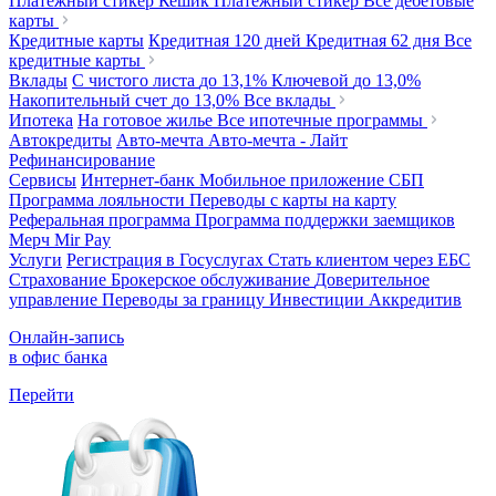
Платежный стикер Кешик
Платежный стикер
Все дебетовые
карты
Кредитные карты
Кредитная 120 дней
Кредитная 62 дня
Все
кредитные карты
Вклады
С чистого листа
до 13,1%
Ключевой
до 13,0%
Накопительный счет
до 13,0%
Все вклады
Ипотека
На готовое жилье
Все ипотечные программы
Автокредиты
Авто-мечта
Авто-мечта - Лайт
Рефинансирование
Сервисы
Интернет-банк
Мобильное приложение
СБП
Программа лояльности
Переводы с карты на карту
Реферальная программа
Программа поддержки заемщиков
Мерч
Mir Pay
Услуги
Регистрация в Госуслугах
Стать клиентом через ЕБС
Страхование
Брокерское обслуживание
Доверительное
управление
Переводы за границу
Инвестиции
Аккредитив
Онлайн-запись
в офис банка
Перейти