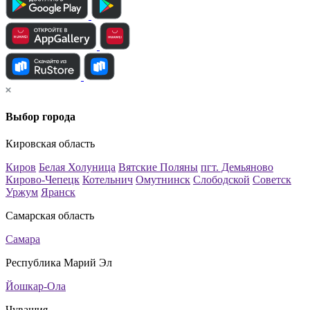
Выбор города
Кировская область
Киров
Белая Холуница
Вятские Поляны
пгт. Демьяново
Кирово-Чепецк
Котельнич
Омутнинск
Слободской
Советск
Уржум
Яранск
Самарская область
Самара
Республика Марий Эл
Йошкар-Ола
Чувашия