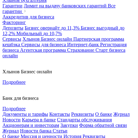
Хлынов бухгалтерия
Гарантии
Лимит на выдачу банковских гарантий
Все
гарантии
Аккредитив для бизнеса
Факторинг
Депозиты
Бизнес овернайт
до 11,3%
Бизнес выгодный
до
12,2%
Мобильный
до 10,7%
Сервисы
Хлынов Бизнес онлайн
Партнерская программа
кешбэка
Сервисы для бизнеса
Интернет-банк
Регистрация
бизнеса
Агентская программа
Страхование
Старт бизнеса
онлайн
Хлынов Бизнес онлайн
Подробнее
Банк для бизнеса
Подробнее
Документы и тарифы
Контакты
Реквизиты
О банке
Журнал
Новости
Карьера в банке
Стандарты обслуживания
Акционерам и инвесторам
Закупки
Форма обратной связи
Журнал
Новости банка
Статьи
О банке
Миссия и ценности
История
Реквизиты