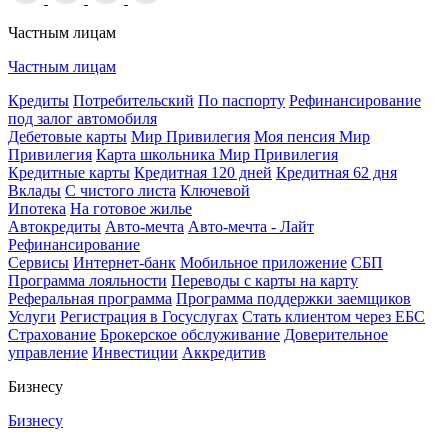
Частным лицам
Частным лицам
Кредиты
Потребительский
По паспорту
Рефинансирование
под залог автомобиля
Дебетовые карты
Мир Привилегия
Моя пенсия Мир
Привилегия
Карта школьника Мир Привилегия
Кредитные карты
Кредитная 120 дней
Кредитная 62 дня
Вклады
С чистого листа
Ключевой
Ипотека
На готовое жилье
Автокредиты
Авто-мечта
Авто-мечта - Лайт
Рефинансирование
Сервисы
Интернет-банк
Мобильное приложение
СБП
Программа лояльности
Переводы с карты на карту
Реферальная программа
Программа поддержки заемщиков
Услуги
Регистрация в Госуслугах
Стать клиентом через ЕБС
Страхование
Брокерское обслуживание
Доверительное
управление
Инвестиции
Аккредитив
Бизнесу
Бизнесу