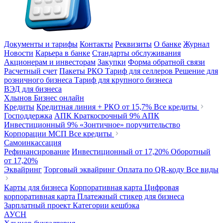
Документы и тарифы
Контакты
Реквизиты
О банке
Журнал
Новости
Карьера в банке
Стандарты обслуживания
Акционерам и инвесторам
Закупки
Форма обратной связи
Расчетный счет
Пакеты РКО
Тариф для селлеров
Решение для
розничного бизнеса
Тариф для крупного бизнеса
ВЭД для бизнеса
Хлынов Бизнес онлайн
Кредиты
Кредитная линия + РКО
от 15,7%
Все кредиты
Господдержка
АПК Краткосрочный
9%
АПК
Инвестиционный
9%
«Зонтичное» поручительство
Корпорации МСП
Все кредиты
Самоинкассация
Рефинансирование
Инвестиционный
от 17,20%
Оборотный
от 17,20%
Эквайринг
Торговый эквайринг
Оплата по QR-коду
Все виды
Карты для бизнеса
Корпоративная карта
Цифровая
корпоративная карта
Платежный стикер для бизнеса
Зарплатный проект
Категории кешбэка
АУСН