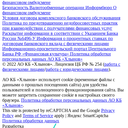
финансовом омбудсмене
Безопасность
Валютообменные операции
Информбюро
О
финансовом омбудсмене
Условия договора комплексного банковского обслуживания
Политика по предотвращению недобросовестных практик
при взаимодействии с получателями финансовых услуг
Раскрытие информации в соответствии с Указанием Банка
России №6496-У
Информация о процентных ставках по
договорам банковского вклада с физическими лицами
Информационно-просветительский портал Центрального
Банка РФ «Финансовая культура»
Политика обработки
персональных данных АО КБ «Хлынов»
© 2022 АО КБ «Хлынов». Лицензия ЦБ РФ № 254 (
работа с
физическими лицами
/
работа с юридическими лицами
).
АО КБ «Хлынов» использует cookie (временные файлы с
данными о прошлых посещениях сайта) для удобства
пользователей и полноценного функционирования сайта. Вы
можете запретить сохранение cookie в настройках своего
браузера.
Политика обработки персональных данных АО КБ
«Хлынов»
.
This site is protected by reCAPTCHA and the Google
Privacy
Policy
and
Terms of Service
apply | Яндекс SmartCaptcha
Политика обработки данных
Разработка