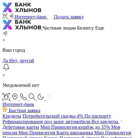
Интернет-банк
Подать заявку
Частным лицам
Бизнесу
Еще
Ваш город
Да
Нет, другой
Уведомлений нет
Интернет-банк
Быстрая заявка
Кредиты
Потребительский
скидка 4%
По паспорту
Рефинансирование под залог автомобиля
Все кредиты
Дебетовые карты
Мир Привилегия
кешбэк до 35%
Моя
пенсия Мир Привилегия
Карта школьника Мир Привилегия