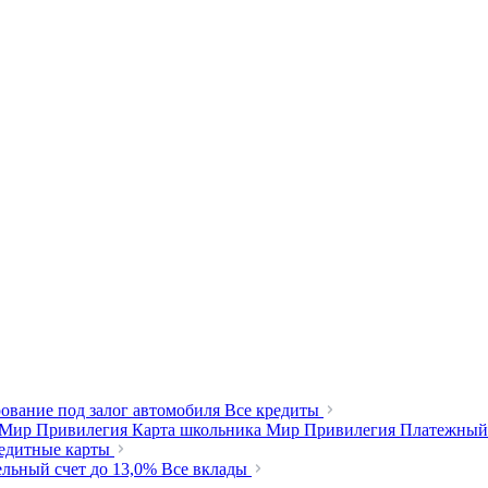
ование под залог автомобиля
Все кредиты
 Мир Привилегия
Карта школьника Мир Привилегия
Платежный
редитные карты
ельный счет
до 13,0%
Все вклады