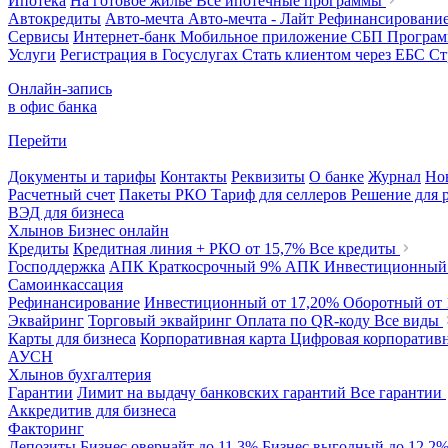
Ипотека
На готовое жилье
Все ипотечные программы
Автокредиты
Авто-мечта
Авто-мечта - Лайт
Рефинансировани
Сервисы
Интернет-банк
Мобильное приложение
СБП
Програм
Услуги
Регистрация в Госуслугах
Стать клиентом через ЕБС
Ст
Онлайн-запись
в офис банка
Перейти
Документы и тарифы
Контакты
Реквизиты
О банке
Журнал
Но
Расчетный счет
Пакеты РКО
Тариф для селлеров
Решение для 
ВЭД для бизнеса
Хлынов Бизнес онлайн
Кредиты
Кредитная линия + РКО
от 15,7%
Все кредиты
Господдержка
АПК Краткосрочный
9%
АПК Инвестиционны
Самоинкассация
Рефинансирование
Инвестиционный
от 17,20%
Оборотный
от
Эквайринг
Торговый эквайринг
Оплата по QR-коду
Все виды
Карты для бизнеса
Корпоративная карта
Цифровая корпоративн
АУСН
Хлынов бухгалтерия
Гарантии
Лимит на выдачу банковских гарантий
Все гарантии
Аккредитив для бизнеса
Факторинг
Депозиты
Бизнес овернайт
до 11,3%
Бизнес выгодный
до 12,2