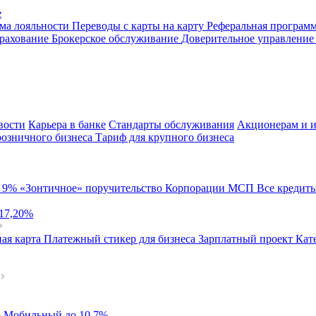
е
ма лояльности
Переводы с карты на карту
Реферальная програм
рахование
Брокерское обслуживание
Доверительное управлени
вости
Карьера в банке
Стандарты обслуживания
Акционерам и и
розничного бизнеса
Тариф для крупного бизнеса
й
9%
«Зонтичное» поручительство Корпорации МСП
Все кредит
 17,20%
ая карта
Платежный стикер для бизнеса
Зарплатный проект
Кат
%
Мобильный
до 10,7%