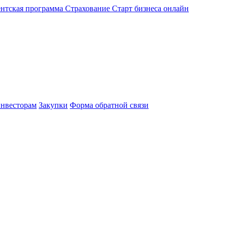
нтская программа
Страхование
Старт бизнеса онлайн
нвесторам
Закупки
Форма обратной связи