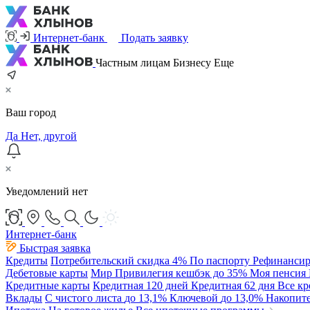
Интернет-банк
Подать заявку
Частным лицам
Бизнесу
Еще
Ваш город
Да
Нет, другой
Уведомлений нет
Интернет-банк
Быстрая заявка
Кредиты
Потребительский
скидка 4%
По паспорту
Рефинансир
Дебетовые карты
Мир Привилегия
кешбэк до 35%
Моя пенсия
Кредитные карты
Кредитная 120 дней
Кредитная 62 дня
Все к
Вклады
С чистого листа
до 13,1%
Ключевой
до 13,0%
Накопит