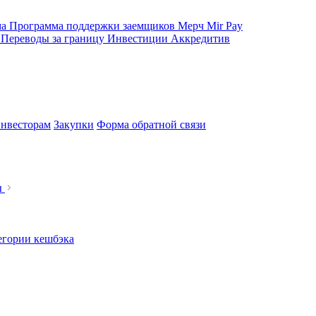
ма
Программа поддержки заемщиков
Мерч
Mir Pay
е
Переводы за границу
Инвестиции
Аккредитив
нвесторам
Закупки
Форма обратной связи
ы
егории кешбэка