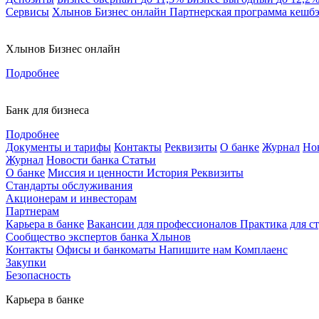
Сервисы
Хлынов Бизнес онлайн
Партнерская программа кешб
Хлынов Бизнес онлайн
Подробнее
Банк для бизнеса
Подробнее
Документы и тарифы
Контакты
Реквизиты
О банке
Журнал
Но
Журнал
Новости банка
Статьи
О банке
Миссия и ценности
История
Реквизиты
Стандарты обслуживания
Акционерам и инвесторам
Партнерам
Карьера в банке
Вакансии для профессионалов
Практика для с
Сообщество экспертов банка Хлынов
Контакты
Офисы и банкоматы
Напишите нам
Комплаенс
Закупки
Безопасность
Карьера в банке