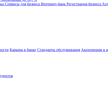
эка
Сервисы для бизнеса
Интернет-банк
Регистрация бизнеса
Аге
вости
Карьера в банке
Стандарты обслуживания
Акционерам и и
тудентов