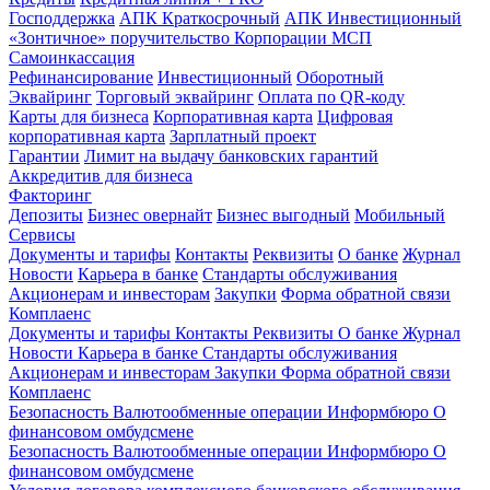
Господдержка
АПК Краткосрочный
АПК Инвестиционный
«Зонтичное» поручительство Корпорации МСП
Самоинкассация
Рефинансирование
Инвестиционный
Оборотный
Эквайринг
Торговый эквайринг
Оплата по QR-коду
Карты для бизнеса
Корпоративная карта
Цифровая
корпоративная карта
Зарплатный проект
Гарантии
Лимит на выдачу банковских гарантий
Аккредитив для бизнеса
Факторинг
Депозиты
Бизнес овернайт
Бизнес выгодный
Мобильный
Сервисы
Документы и тарифы
Контакты
Реквизиты
О банке
Журнал
Новости
Карьера в банке
Стандарты обслуживания
Акционерам и инвесторам
Закупки
Форма обратной связи
Комплаенс
Документы и тарифы
Контакты
Реквизиты
О банке
Журнал
Новости
Карьера в банке
Стандарты обслуживания
Акционерам и инвесторам
Закупки
Форма обратной связи
Комплаенс
Безопасность
Валютообменные операции
Информбюро
О
финансовом омбудсмене
Безопасность
Валютообменные операции
Информбюро
О
финансовом омбудсмене