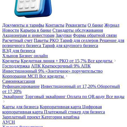
Документы и тарифы
Контакты
Реквизиты
О банке
Журнал
Новости
Карьера в банке
Стандарты обслуживания
Акционерам и инвесторам
Закупки
Форма обратной связи
Расчетный счет
Пакеты РКО
Тариф для селлеров
Решение для
розничного бизнеса
Тариф для крупного бизнеса
ВЭД для бизнеса
Хлынов Бизнес онлайн
Кредиты
Кредитная линия + РКО
от 15,7%
Все кредиты
Господдержка
АПК Краткосрочный
9%
АПК
Инвестиционный
9%
«Зонтичное» поручительство
Корпорации МСП
Все кредиты
Самоинкассация
Рефинансирование
Инвестиционный
от 17,20%
Оборотный
от 17,20%
Эквайринг
Торговый эквайринг
Оплата по QR-коду
Все виды
Карты для бизнеса
Корпоративная карта
Цифровая
корпоративная карта
Платежный стикер для бизнеса
Зарплатный проект
Категории кешбэка
АУСН