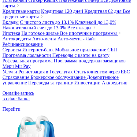
Платежный стикер Кешик
Платежный стикер
Все дебетовые
карты
Кредитные карты
Кредитная 120 дней
Кредитная 62 дня
Все
кредитные карты
Вклады
С чистого листа
до 13,1%
Ключевой
до 13,0%
Накопительный счет
до 13,0%
Все вклады
Ипотека
На готовое жилье
Все ипотечные программы
Автокредиты
Авто-мечта
Авто-мечта - Лайт
Рефинансирование
Сервисы
Интернет-банк
Мобильное приложение
СБП
Программа лояльности
Переводы с карты на карту
Реферальная программа
Программа поддержки заемщиков
Мерч
Mir Pay
Услуги
Регистрация в Госуслугах
Стать клиентом через ЕБС
Страхование
Брокерское обслуживание
Доверительное
управление
Переводы за границу
Инвестиции
Аккредитив
Онлайн-запись
в офис банка
Перейти