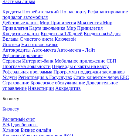
Частным лицам
Кредиты
Потребительский
По паспорту
Рефинансирование
под залог автомобиля
Дебетовые карты
Мир Привилегия
Моя пенсия Мир
Привилегия
Карта школьника Мир Привилегия
Кредитные карты
Кредитная 120 дней
Кредитная 62 дня
Вклады
С чистого листа
Ключевой
Ипотека
На готовое жилье
Автокредиты
Авто-мечта
Авто-мечта - Лайт
Рефинансирование
Сервисы
Интернет-банк
Мобильное приложение
СБП
Программа лояльности
Переводы с карты на карту
Реферальная программа
Программа поддержки заемщиков
Услуги
Регистрация в Госуслугах
Стать клиентом через ЕБС
Страхование
Брокерское обслуживание
Доверительное
управление
Инвестиции
Аккредитив
Бизнесу
Бизнесу
Расчетный счет
ВЭД для бизнеса
Хлынов Бизнес онлайн
Кредиты
Кредитная линия + РКО