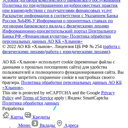
Условия договора комплексного банковского обслуживания
Политика по предотвращению недобросовестных практик
при взаимодействии с получателями финансовых услуг
Раскрытие информации в соответствии с Указанием Банка
России №6496-У
Информация о процентных ставках по
договорам банковского вклада с физическими лицами
Информационно-просветительский портал Центрального
Банка РФ «Финансовая культура»
Политика обработки
персональных данных АО КБ «Хлынов»
© 2022 АО КБ «Хлынов». Лицензия ЦБ РФ № 254 (
работа с
физическими лицами
/
работа с юридическими лицами
).
АО КБ «Хлынов» использует cookie (временные файлы с
данными о прошлых посещениях сайта) для удобства
пользователей и полноценного функционирования сайта. Вы
можете запретить сохранение cookie в настройках своего
браузера.
Политика обработки персональных данных АО КБ
«Хлынов»
.
This site is protected by reCAPTCHA and the Google
Privacy
Policy
and
Terms of Service
apply | Яндекс SmartCaptcha
Политика обработки данных
Разработка
Карты
Кредиты
Меню
Вклады
Адреса