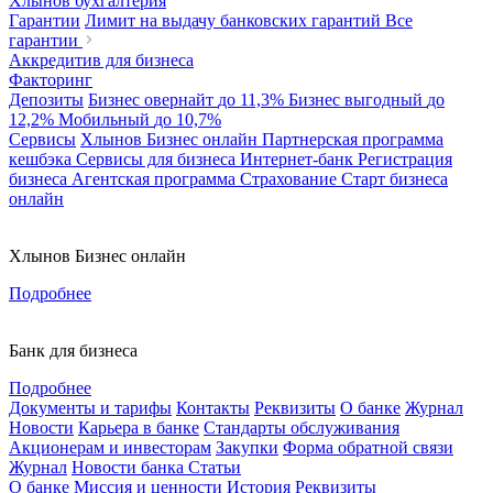
Хлынов бухгалтерия
Гарантии
Лимит на выдачу банковских гарантий
Все
гарантии
Аккредитив для бизнеса
Факторинг
Депозиты
Бизнес овернайт
до 11,3%
Бизнес выгодный
до
12,2%
Мобильный
до 10,7%
Сервисы
Хлынов Бизнес онлайн
Партнерская программа
кешбэка
Сервисы для бизнеса
Интернет-банк
Регистрация
бизнеса
Агентская программа
Страхование
Старт бизнеса
онлайн
Хлынов Бизнес онлайн
Подробнее
Банк для бизнеса
Подробнее
Документы и тарифы
Контакты
Реквизиты
О банке
Журнал
Новости
Карьера в банке
Стандарты обслуживания
Акционерам и инвесторам
Закупки
Форма обратной связи
Журнал
Новости банка
Статьи
О банке
Миссия и ценности
История
Реквизиты