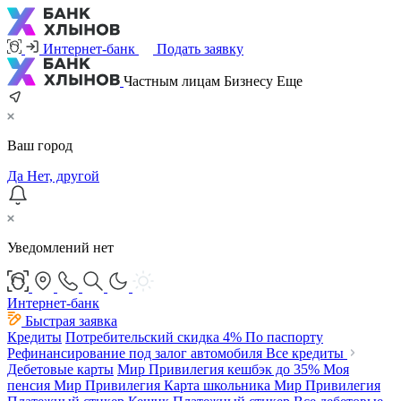
Интернет-банк
Подать заявку
Частным лицам
Бизнесу
Еще
Ваш город
Да
Нет, другой
Уведомлений нет
Интернет-банк
Быстрая заявка
Кредиты
Потребительский
скидка 4%
По паспорту
Рефинансирование под залог автомобиля
Все кредиты
Дебетовые карты
Мир Привилегия
кешбэк до 35%
Моя
пенсия Мир Привилегия
Карта школьника Мир Привилегия