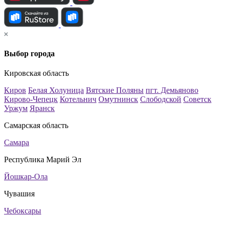
Выбор города
Кировская область
Киров
Белая Холуница
Вятские Поляны
пгт. Демьяново
Кирово-Чепецк
Котельнич
Омутнинск
Слободской
Советск
Уржум
Яранск
Самарская область
Самара
Республика Марий Эл
Йошкар-Ола
Чувашия
Чебоксары