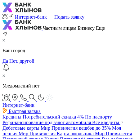
Интернет-банк
Подать заявку
Частным лицам
Бизнесу
Еще
Ваш город
Да
Нет, другой
Уведомлений нет
Интернет-банк
Быстрая заявка
Кредиты
Потребительский
скидка 4%
По паспорту
Рефинансирование под залог автомобиля
Все кредиты
Дебетовые карты
Мир Привилегия
кешбэк до 35%
Моя
пенсия Мир Привилегия
Карта школьника Мир Привилегия