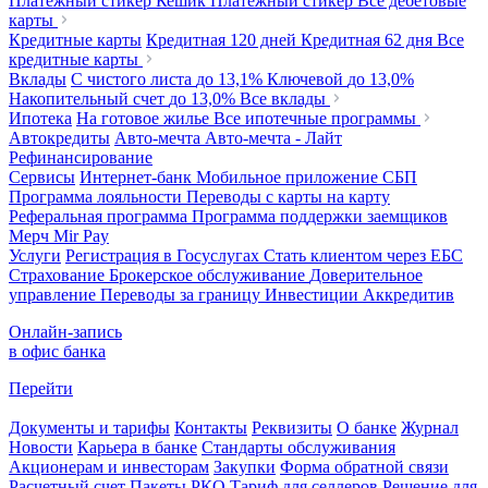
Платежный стикер Кешик
Платежный стикер
Все дебетовые
карты
Кредитные карты
Кредитная 120 дней
Кредитная 62 дня
Все
кредитные карты
Вклады
С чистого листа
до 13,1%
Ключевой
до 13,0%
Накопительный счет
до 13,0%
Все вклады
Ипотека
На готовое жилье
Все ипотечные программы
Автокредиты
Авто-мечта
Авто-мечта - Лайт
Рефинансирование
Сервисы
Интернет-банк
Мобильное приложение
СБП
Программа лояльности
Переводы с карты на карту
Реферальная программа
Программа поддержки заемщиков
Мерч
Mir Pay
Услуги
Регистрация в Госуслугах
Стать клиентом через ЕБС
Страхование
Брокерское обслуживание
Доверительное
управление
Переводы за границу
Инвестиции
Аккредитив
Онлайн-запись
в офис банка
Перейти
Документы и тарифы
Контакты
Реквизиты
О банке
Журнал
Новости
Карьера в банке
Стандарты обслуживания
Акционерам и инвесторам
Закупки
Форма обратной связи
Расчетный счет
Пакеты РКО
Тариф для селлеров
Решение для