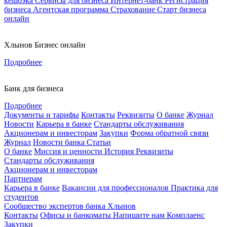
кешбэка
Сервисы для бизнеса
Интернет-банк
Регистрация
бизнеса
Агентская программа
Страхование
Старт бизнеса
онлайн
Хлынов Бизнес онлайн
Подробнее
Банк для бизнеса
Подробнее
Документы и тарифы
Контакты
Реквизиты
О банке
Журнал
Новости
Карьера в банке
Стандарты обслуживания
Акционерам и инвесторам
Закупки
Форма обратной связи
Журнал
Новости банка
Статьи
О банке
Миссия и ценности
История
Реквизиты
Стандарты обслуживания
Акционерам и инвесторам
Партнерам
Карьера в банке
Вакансии для профессионалов
Практика для
студентов
Сообщество экспертов банка Хлынов
Контакты
Офисы и банкоматы
Напишите нам
Комплаенс
Закупки