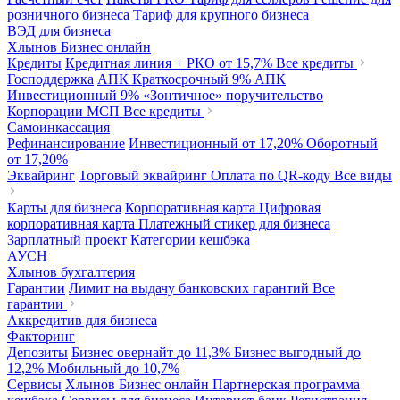
розничного бизнеса
Тариф для крупного бизнеса
ВЭД для бизнеса
Хлынов Бизнес онлайн
Кредиты
Кредитная линия + РКО
от 15,7%
Все кредиты
Господдержка
АПК Краткосрочный
9%
АПК
Инвестиционный
9%
«Зонтичное» поручительство
Корпорации МСП
Все кредиты
Самоинкассация
Рефинансирование
Инвестиционный
от 17,20%
Оборотный
от 17,20%
Эквайринг
Торговый эквайринг
Оплата по QR-коду
Все виды
Карты для бизнеса
Корпоративная карта
Цифровая
корпоративная карта
Платежный стикер для бизнеса
Зарплатный проект
Категории кешбэка
АУСН
Хлынов бухгалтерия
Гарантии
Лимит на выдачу банковских гарантий
Все
гарантии
Аккредитив для бизнеса
Факторинг
Депозиты
Бизнес овернайт
до 11,3%
Бизнес выгодный
до
12,2%
Мобильный
до 10,7%
Сервисы
Хлынов Бизнес онлайн
Партнерская программа