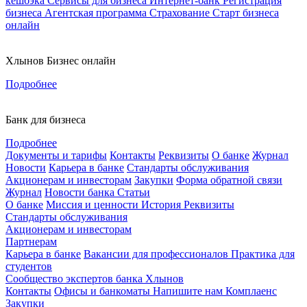
кешбэка
Сервисы для бизнеса
Интернет-банк
Регистрация
бизнеса
Агентская программа
Страхование
Старт бизнеса
онлайн
Хлынов Бизнес онлайн
Подробнее
Банк для бизнеса
Подробнее
Документы и тарифы
Контакты
Реквизиты
О банке
Журнал
Новости
Карьера в банке
Стандарты обслуживания
Акционерам и инвесторам
Закупки
Форма обратной связи
Журнал
Новости банка
Статьи
О банке
Миссия и ценности
История
Реквизиты
Стандарты обслуживания
Акционерам и инвесторам
Партнерам
Карьера в банке
Вакансии для профессионалов
Практика для
студентов
Сообщество экспертов банка Хлынов
Контакты
Офисы и банкоматы
Напишите нам
Комплаенс
Закупки