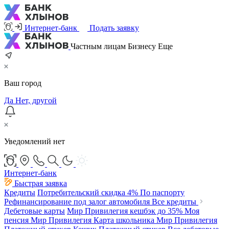
Интернет-банк
Подать заявку
Частным лицам
Бизнесу
Еще
Ваш город
Да
Нет, другой
Уведомлений нет
Интернет-банк
Быстрая заявка
Кредиты
Потребительский
скидка 4%
По паспорту
Рефинансирование под залог автомобиля
Все кредиты
Дебетовые карты
Мир Привилегия
кешбэк до 35%
Моя
пенсия Мир Привилегия
Карта школьника Мир Привилегия