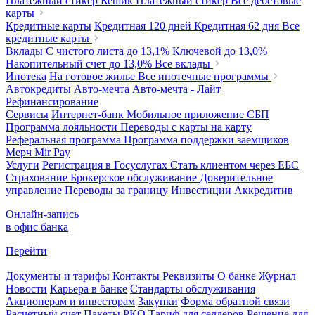
Платежный стикер Кешик
Платежный стикер
Все дебетовые
карты
Кредитные карты
Кредитная 120 дней
Кредитная 62 дня
Все
кредитные карты
Вклады
С чистого листа
до 13,1%
Ключевой
до 13,0%
Накопительный счет
до 13,0%
Все вклады
Ипотека
На готовое жилье
Все ипотечные программы
Автокредиты
Авто-мечта
Авто-мечта - Лайт
Рефинансирование
Сервисы
Интернет-банк
Мобильное приложение
СБП
Программа лояльности
Переводы с карты на карту
Реферальная программа
Программа поддержки заемщиков
Мерч
Mir Pay
Услуги
Регистрация в Госуслугах
Стать клиентом через ЕБС
Страхование
Брокерское обслуживание
Доверительное
управление
Переводы за границу
Инвестиции
Аккредитив
Онлайн-запись
в офис банка
Перейти
Документы и тарифы
Контакты
Реквизиты
О банке
Журнал
Новости
Карьера в банке
Стандарты обслуживания
Акционерам и инвесторам
Закупки
Форма обратной связи
Расчетный счет
Пакеты РКО
Тариф для селлеров
Решение для