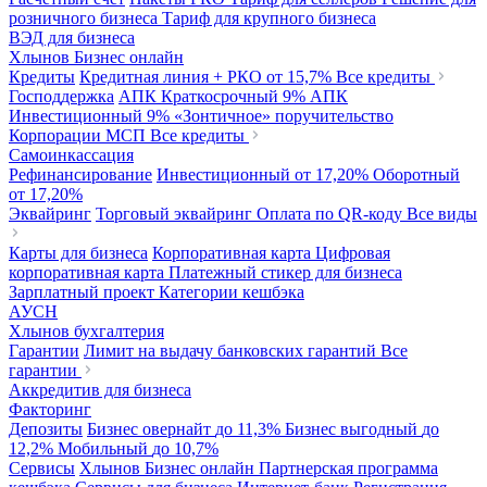
розничного бизнеса
Тариф для крупного бизнеса
ВЭД для бизнеса
Хлынов Бизнес онлайн
Кредиты
Кредитная линия + РКО
от 15,7%
Все кредиты
Господдержка
АПК Краткосрочный
9%
АПК
Инвестиционный
9%
«Зонтичное» поручительство
Корпорации МСП
Все кредиты
Самоинкассация
Рефинансирование
Инвестиционный
от 17,20%
Оборотный
от 17,20%
Эквайринг
Торговый эквайринг
Оплата по QR-коду
Все виды
Карты для бизнеса
Корпоративная карта
Цифровая
корпоративная карта
Платежный стикер для бизнеса
Зарплатный проект
Категории кешбэка
АУСН
Хлынов бухгалтерия
Гарантии
Лимит на выдачу банковских гарантий
Все
гарантии
Аккредитив для бизнеса
Факторинг
Депозиты
Бизнес овернайт
до 11,3%
Бизнес выгодный
до
12,2%
Мобильный
до 10,7%
Сервисы
Хлынов Бизнес онлайн
Партнерская программа