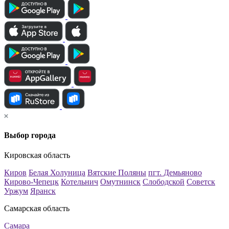
Выбор города
Кировская область
Киров
Белая Холуница
Вятские Поляны
пгт. Демьяново
Кирово-Чепецк
Котельнич
Омутнинск
Слободской
Советск
Уржум
Яранск
Самарская область
Самара