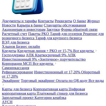
Документы и тарифы
Контакты
Реквизиты
О банке
Журнал
Новости
Карьера в банке
Стандарты обслуживания
Акционерам и инвесторам
Закупки
Форма обратной связи
Расчетный счет
Пакеты РКО
Тариф для селлеров
Решение для
розничного бизнеса
Тариф для крупного бизнеса
ВЭД для бизнеса
Хлынов Бизнес онлайн
Кредиты
Кредитная линия + РКО
от 15,7%
Все кредиты
Господдержка
АПК Краткосрочный
9%
АПК
Инвестиционный
9%
«Зонтичное» поручительство
Корпорации МСП
Все кредиты
Самоинкассация
Рефинансирование
Инвестиционный
от 17,20%
Оборотный
от 17,20%
Эквайринг
Торговый эквайринг
Оплата по QR-коду
Все виды
Карты для бизнеса
Корпоративная карта
Цифровая
корпоративная карта
Платежный стикер для бизнеса
Зарплатный проект
Категории кешбэка
АУСН