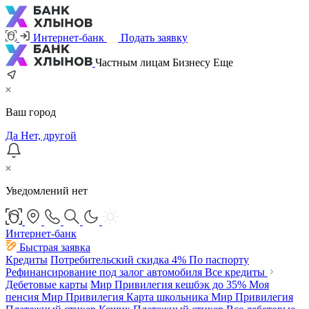
Интернет-банк
Подать заявку
Частным лицам
Бизнесу
Еще
Ваш город
Да
Нет, другой
Уведомлений нет
Интернет-банк
Быстрая заявка
Кредиты
Потребительский
скидка 4%
По паспорту
Рефинансирование под залог автомобиля
Все кредиты
Дебетовые карты
Мир Привилегия
кешбэк до 35%
Моя
пенсия Мир Привилегия
Карта школьника Мир Привилегия