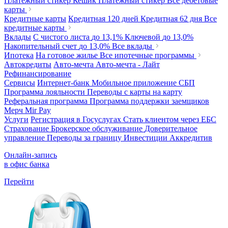
Платежный стикер Кешик
Платежный стикер
Все дебетовые
карты
Кредитные карты
Кредитная 120 дней
Кредитная 62 дня
Все
кредитные карты
Вклады
С чистого листа
до 13,1%
Ключевой
до 13,0%
Накопительный счет
до 13,0%
Все вклады
Ипотека
На готовое жилье
Все ипотечные программы
Автокредиты
Авто-мечта
Авто-мечта - Лайт
Рефинансирование
Сервисы
Интернет-банк
Мобильное приложение
СБП
Программа лояльности
Переводы с карты на карту
Реферальная программа
Программа поддержки заемщиков
Мерч
Mir Pay
Услуги
Регистрация в Госуслугах
Стать клиентом через ЕБС
Страхование
Брокерское обслуживание
Доверительное
управление
Переводы за границу
Инвестиции
Аккредитив
Онлайн-запись
в офис банка
Перейти