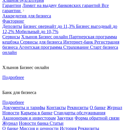
Хлынов бухгалтерия
Гарантии
Лимит на выдачу банковских гарантий
Все
гарантии
Аккредитив для бизнеса
Факторинг
Депозиты
Бизнес овернайт
до 11,3%
Бизнес выгодный
до
12,2%
Мобильный
до 10,7%
Сервисы
Хлынов Бизнес онлайн
Партнерская программа
кешбэка
Сервисы для бизнеса
Интернет-банк
Регистрация
бизнеса
Агентская программа
Страхование
Старт бизнеса
онлайн
Хлынов Бизнес онлайн
Подробнее
Банк для бизнеса
Подробнее
Документы и тарифы
Контакты
Реквизиты
О банке
Журнал
Новости
Карьера в банке
Стандарты обслуживания
Акционерам и инвесторам
Закупки
Форма обратной связи
Журнал
Новости банка
Статьи
О банке
Миссия и ценности
История
Реквизиты