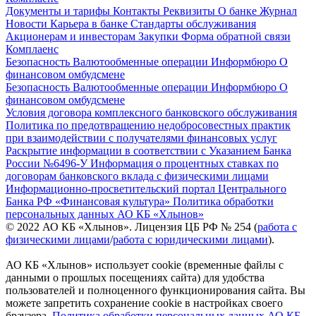
Документы и тарифы
Контакты
Реквизиты
О банке
Журнал
Новости
Карьера в банке
Стандарты обслуживания
Акционерам и инвесторам
Закупки
Форма обратной связи
Комплаенс
Безопасность
Валютообменные операции
Информбюро
О
финансовом омбудсмене
Безопасность
Валютообменные операции
Информбюро
О
финансовом омбудсмене
Условия договора комплексного банковского обслуживания
Политика по предотвращению недобросовестных практик
при взаимодействии с получателями финансовых услуг
Раскрытие информации в соответствии с Указанием Банка
России №6496-У
Информация о процентных ставках по
договорам банковского вклада с физическими лицами
Информационно-просветительский портал Центрального
Банка РФ «Финансовая культура»
Политика обработки
персональных данных АО КБ «Хлынов»
© 2022 АО КБ «Хлынов». Лицензия ЦБ РФ № 254 (
работа с
физическими лицами
/
работа с юридическими лицами
).
АО КБ «Хлынов» использует cookie (временные файлы с
данными о прошлых посещениях сайта) для удобства
пользователей и полноценного функционирования сайта. Вы
можете запретить сохранение cookie в настройках своего
браузера.
Политика обработки персональных данных АО КБ