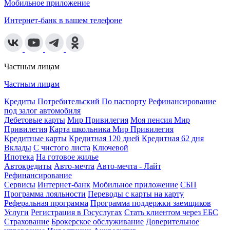
Мобильное приложение
Интернет-банк в вашем телефоне
Частным лицам
Частным лицам
Кредиты
Потребительский
По паспорту
Рефинансирование
под залог автомобиля
Дебетовые карты
Мир Привилегия
Моя пенсия Мир
Привилегия
Карта школьника Мир Привилегия
Кредитные карты
Кредитная 120 дней
Кредитная 62 дня
Вклады
С чистого листа
Ключевой
Ипотека
На готовое жилье
Автокредиты
Авто-мечта
Авто-мечта - Лайт
Рефинансирование
Сервисы
Интернет-банк
Мобильное приложение
СБП
Программа лояльности
Переводы с карты на карту
Реферальная программа
Программа поддержки заемщиков
Услуги
Регистрация в Госуслугах
Стать клиентом через ЕБС
Страхование
Брокерское обслуживание
Доверительное