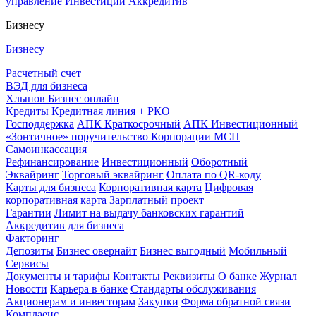
управление
Инвестиции
Аккредитив
Бизнесу
Бизнесу
Расчетный счет
ВЭД для бизнеса
Хлынов Бизнес онлайн
Кредиты
Кредитная линия + РКО
Господдержка
АПК Краткосрочный
АПК Инвестиционный
«Зонтичное» поручительство Корпорации МСП
Самоинкассация
Рефинансирование
Инвестиционный
Оборотный
Эквайринг
Торговый эквайринг
Оплата по QR-коду
Карты для бизнеса
Корпоративная карта
Цифровая
корпоративная карта
Зарплатный проект
Гарантии
Лимит на выдачу банковских гарантий
Аккредитив для бизнеса
Факторинг
Депозиты
Бизнес овернайт
Бизнес выгодный
Мобильный
Сервисы
Документы и тарифы
Контакты
Реквизиты
О банке
Журнал
Новости
Карьера в банке
Стандарты обслуживания
Акционерам и инвесторам
Закупки
Форма обратной связи
Комплаенс