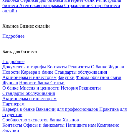
кешбэка
Сервисы для бизнеса
Интернет-банк
Регистрация
бизнеса
Агентская программа
Страхование
Старт бизнеса
онлайн
Хлынов Бизнес онлайн
Подробнее
Банк для бизнеса
Подробнее
Документы и тарифы
Контакты
Реквизиты
О банке
Журнал
Новости
Карьера в банке
Стандарты обслуживания
Акционерам и инвесторам
Закупки
Форма обратной связи
Журнал
Новости банка
Статьи
О банке
Миссия и ценности
История
Реквизиты
Стандарты обслуживания
Акционерам и инвесторам
Партнерам
Карьера в банке
Вакансии для профессионалов
Практика для
студентов
Сообщество экспертов банка Хлынов
Контакты
Офисы и банкоматы
Напишите нам
Комплаенс
Закупки