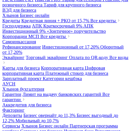
розничного бизнеса
Тариф для крупного бизнеса
ВЭД для бизнеса
Хлынов Бизнес онлайн
Кредиты
Кредитная линия + РКО
от 15,7%
Все кредиты
Господдержка
АПК Краткосрочный
9%
АПК
Инвестиционный
9%
«Зонтичное» поручительство
Корпорации МСП
Все кредиты
Самоинкассация
Рефинансирование
Инвестиционный
от 17,20%
Оборотный
от 17,20%
Эквайринг
Торговый эквайринг
Оплата по QR-коду
Все виды
Карты для бизнеса
Корпоративная карта
Цифровая
корпоративная карта
Платежный стикер для бизнеса
Зарплатный проект
Категории кешбэка
АУСН
Хлынов бухгалтерия
Гарантии
Лимит на выдачу банковских гарантий
Все
гарантии
Аккредитив для бизнеса
Факторинг
Депозиты
Бизнес овернайт
до 11,3%
Бизнес выгодный
до
12,2%
Мобильный
до 10,7%
Сервисы
Хлынов Бизнес онлайн
Партнерская программа