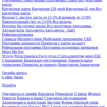
Платежный стикер Кешик
Платежный стикер
Все дебетовые
карты
Кредитные карты
Кредитная 120 дней
Кредитная 62 дня
Все
кредитные карты
Вклады
С чистого листа
до 13,1%
Ключевой
до 13,0%
Накопительный счет
до 13,0%
Все вклады
Ипотека
На готовое жилье
Все ипотечные программы
Автокредиты
Авто-мечта
Авто-мечта - Лайт
Рефинансирование
Сервисы
Интернет-банк
Мобильное приложение
СБП
Программа лояльности
Переводы с карты на карту
Реферальная программа
Программа поддержки заемщиков
Мерч
Mir Pay
Услуги
Регистрация в Госуслугах
Стать клиентом через ЕБС
Страхование
Брокерское обслуживание
Доверительное
управление
Переводы за границу
Инвестиции
Аккредитив
Онлайн-запись
в офис банка
Перейти
Документы и тарифы
Контакты
Реквизиты
О банке
Журнал
Новости
Карьера в банке
Стандарты обслуживания
Акционерам и инвесторам
Закупки
Форма обратной связи
Расчетный счет
Пакеты РКО
Тариф для селлеров
Решение для