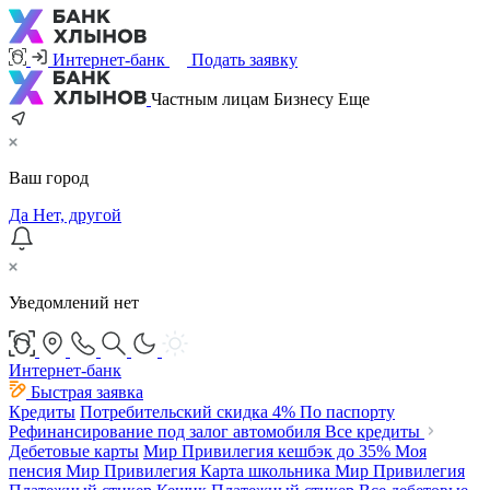
Интернет-банк
Подать заявку
Частным лицам
Бизнесу
Еще
Ваш город
Да
Нет, другой
Уведомлений нет
Интернет-банк
Быстрая заявка
Кредиты
Потребительский
скидка 4%
По паспорту
Рефинансирование под залог автомобиля
Все кредиты
Дебетовые карты
Мир Привилегия
кешбэк до 35%
Моя
пенсия Мир Привилегия
Карта школьника Мир Привилегия