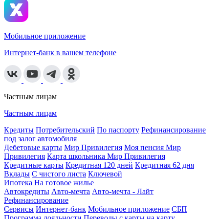
Мобильное приложение
Интернет-банк в вашем телефоне
Частным лицам
Частным лицам
Кредиты
Потребительский
По паспорту
Рефинансирование
под залог автомобиля
Дебетовые карты
Мир Привилегия
Моя пенсия Мир
Привилегия
Карта школьника Мир Привилегия
Кредитные карты
Кредитная 120 дней
Кредитная 62 дня
Вклады
С чистого листа
Ключевой
Ипотека
На готовое жилье
Автокредиты
Авто-мечта
Авто-мечта - Лайт
Рефинансирование
Сервисы
Интернет-банк
Мобильное приложение
СБП
Программа лояльности
Переводы с карты на карту