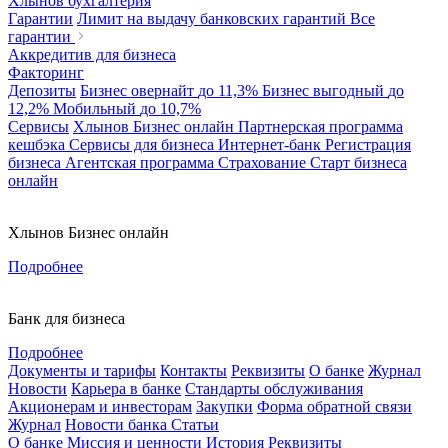
Хлынов бухгалтерия
Гарантии
Лимит на выдачу банковских гарантий
Все
гарантии
Аккредитив для бизнеса
Факторинг
Депозиты
Бизнес овернайт
до 11,3%
Бизнес выгодный
до
12,2%
Мобильный
до 10,7%
Сервисы
Хлынов Бизнес онлайн
Партнерская программа
кешбэка
Сервисы для бизнеса
Интернет-банк
Регистрация
бизнеса
Агентская программа
Страхование
Старт бизнеса
онлайн
Хлынов Бизнес онлайн
Подробнее
Банк для бизнеса
Подробнее
Документы и тарифы
Контакты
Реквизиты
О банке
Журнал
Новости
Карьера в банке
Стандарты обслуживания
Акционерам и инвесторам
Закупки
Форма обратной связи
Журнал
Новости банка
Статьи
О банке
Миссия и ценности
История
Реквизиты