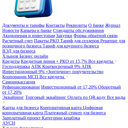
Документы и тарифы
Контакты
Реквизиты
О банке
Журнал
Новости
Карьера в банке
Стандарты обслуживания
Акционерам и инвесторам
Закупки
Форма обратной связи
Расчетный счет
Пакеты РКО
Тариф для селлеров
Решение для
розничного бизнеса
Тариф для крупного бизнеса
ВЭД для бизнеса
Хлынов Бизнес онлайн
Кредиты
Кредитная линия + РКО
от 15,7%
Все кредиты
Господдержка
АПК Краткосрочный
9%
АПК
Инвестиционный
9%
«Зонтичное» поручительство
Корпорации МСП
Все кредиты
Самоинкассация
Рефинансирование
Инвестиционный
от 17,20%
Оборотный
от 17,20%
Эквайринг
Торговый эквайринг
Оплата по QR-коду
Все виды
Карты для бизнеса
Корпоративная карта
Цифровая
корпоративная карта
Платежный стикер для бизнеса
Зарплатный проект
Категории кешбэка
АУСН