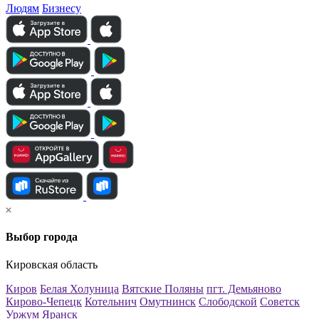
Людям
Бизнесу
Выбор города
Кировская область
Киров
Белая Холуница
Вятские Поляны
пгт. Демьяново
Кирово-Чепецк
Котельнич
Омутнинск
Слободской
Советск
Уржум
Яранск