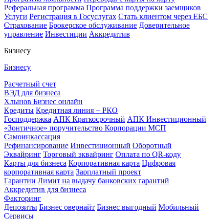
Реферальная программа
Программа поддержки заемщиков
Услуги
Регистрация в Госуслугах
Стать клиентом через ЕБС
Страхование
Брокерское обслуживание
Доверительное
управление
Инвестиции
Аккредитив
Бизнесу
Бизнесу
Расчетный счет
ВЭД для бизнеса
Хлынов Бизнес онлайн
Кредиты
Кредитная линия + РКО
Господдержка
АПК Краткосрочный
АПК Инвестиционный
«Зонтичное» поручительство Корпорации МСП
Самоинкассация
Рефинансирование
Инвестиционный
Оборотный
Эквайринг
Торговый эквайринг
Оплата по QR-коду
Карты для бизнеса
Корпоративная карта
Цифровая
корпоративная карта
Зарплатный проект
Гарантии
Лимит на выдачу банковских гарантий
Аккредитив для бизнеса
Факторинг
Депозиты
Бизнес овернайт
Бизнес выгодный
Мобильный
Сервисы