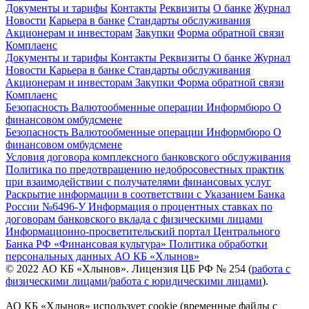
Документы и тарифы
Контакты
Реквизиты
О банке
Журнал
Новости
Карьера в банке
Стандарты обслуживания
Акционерам и инвесторам
Закупки
Форма обратной связи
Комплаенс
Документы и тарифы
Контакты
Реквизиты
О банке
Журнал
Новости
Карьера в банке
Стандарты обслуживания
Акционерам и инвесторам
Закупки
Форма обратной связи
Комплаенс
Безопасность
Валютообменные операции
Информбюро
О
финансовом омбудсмене
Безопасность
Валютообменные операции
Информбюро
О
финансовом омбудсмене
Условия договора комплексного банковского обслуживания
Политика по предотвращению недобросовестных практик
при взаимодействии с получателями финансовых услуг
Раскрытие информации в соответствии с Указанием Банка
России №6496-У
Информация о процентных ставках по
договорам банковского вклада с физическими лицами
Информационно-просветительский портал Центрального
Банка РФ «Финансовая культура»
Политика обработки
персональных данных АО КБ «Хлынов»
© 2022 АО КБ «Хлынов». Лицензия ЦБ РФ № 254 (
работа с
физическими лицами
/
работа с юридическими лицами
).
АО КБ «Хлынов» использует cookie (временные файлы с