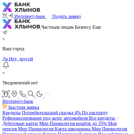
Интернет-банк
Подать заявку
Частным лицам
Бизнесу
Еще
Ваш город
Да
Нет, другой
Уведомлений нет
Интернет-банк
Быстрая заявка
Кредиты
Потребительский
скидка 4%
По паспорту
Рефинансирование под залог автомобиля
Все кредиты
Дебетовые карты
Мир Привилегия
кешбэк до 35%
Моя
пенсия Мир Привилегия
Карта школьника Мир Привилегия