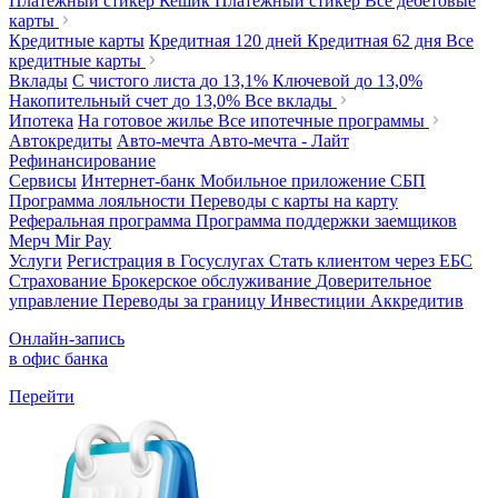
Платежный стикер Кешик
Платежный стикер
Все дебетовые
карты
Кредитные карты
Кредитная 120 дней
Кредитная 62 дня
Все
кредитные карты
Вклады
С чистого листа
до 13,1%
Ключевой
до 13,0%
Накопительный счет
до 13,0%
Все вклады
Ипотека
На готовое жилье
Все ипотечные программы
Автокредиты
Авто-мечта
Авто-мечта - Лайт
Рефинансирование
Сервисы
Интернет-банк
Мобильное приложение
СБП
Программа лояльности
Переводы с карты на карту
Реферальная программа
Программа поддержки заемщиков
Мерч
Mir Pay
Услуги
Регистрация в Госуслугах
Стать клиентом через ЕБС
Страхование
Брокерское обслуживание
Доверительное
управление
Переводы за границу
Инвестиции
Аккредитив
Онлайн-запись
в офис банка
Перейти