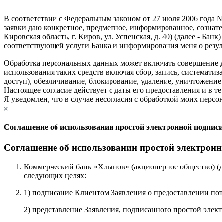
В соответствии с Федеральным законом от 27 июля 2006 года №
заявки даю конкретное, предметное, информированное, сознат
Кировская область, г. Киров, ул. Успенская, д. 40) (далее - Б
соответствующей услуги Банка и информирования меня о резуль
Обработка персональных данных может включать совершение де
использования таких средств включая сбор, запись, систематиз
доступ), обезличивание, блокирование, удаление, уничтожени
Настоящее согласие действует с даты его предоставления и в те
Я уведомлен, что в случае несогласия с обработкой моих персо
Соглашение об использовании простой электронной подпис
Соглашение об использовании простой электронн
Коммерческий банк «Хлынов» (акционерное общество) (да
следующих целях:
1) подписание Клиентом Заявления о предоставлении по
2) представление Заявления, подписанного простой элек