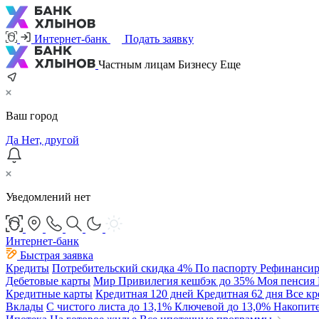
Интернет-банк
Подать заявку
Частным лицам
Бизнесу
Еще
Ваш город
Да
Нет, другой
Уведомлений нет
Интернет-банк
Быстрая заявка
Кредиты
Потребительский
скидка 4%
По паспорту
Рефинансир
Дебетовые карты
Мир Привилегия
кешбэк до 35%
Моя пенсия
Кредитные карты
Кредитная 120 дней
Кредитная 62 дня
Все к
Вклады
С чистого листа
до 13,1%
Ключевой
до 13,0%
Накопит