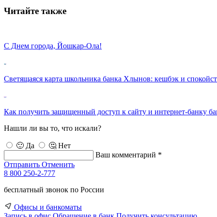
Читайте также
С Днем города, Йошкар-Ола!
Светящаяся карта школьника банка Хлынов: кешбэк и спокойс
Как получить защищенный доступ к сайту и интернет-банку б
Нашли ли вы то, что искали?
🙂 Да
🤔 Нет
Ваш комментарий *
Отправить
Отменить
8 800 250-2-777
бесплатный звонок по России
Офисы и банкоматы
Запись в офис
Обращение в банк
Получить консультацию