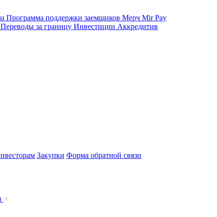
ма
Программа поддержки заемщиков
Мерч
Mir Pay
е
Переводы за границу
Инвестиции
Аккредитив
нвесторам
Закупки
Форма обратной связи
ы