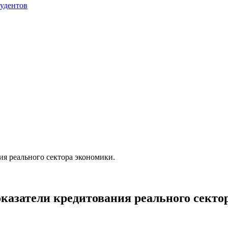
тудентов
я реального сектора экономики.
азатели кредитования реального секто