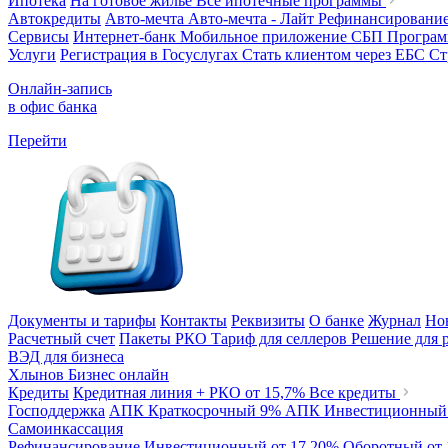
Ипотека
На готовое жилье
Все ипотечные программы
Автокредиты
Авто-мечта
Авто-мечта - Лайт
Рефинансировани
Сервисы
Интернет-банк
Мобильное приложение
СБП
Програм
Услуги
Регистрация в Госуслугах
Стать клиентом через ЕБС
Ст
Онлайн-запись
в офис банка
Перейти
Документы и тарифы
Контакты
Реквизиты
О банке
Журнал
Но
Расчетный счет
Пакеты РКО
Тариф для селлеров
Решение для 
ВЭД для бизнеса
Хлынов Бизнес онлайн
Кредиты
Кредитная линия + РКО
от 15,7%
Все кредиты
Господдержка
АПК Краткосрочный
9%
АПК Инвестиционны
Самоинкассация
Рефинансирование
Инвестиционный
от 17,20%
Оборотный
от