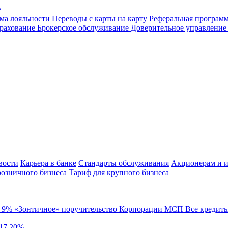
е
ма лояльности
Переводы с карты на карту
Реферальная програм
рахование
Брокерское обслуживание
Доверительное управлени
вости
Карьера в банке
Стандарты обслуживания
Акционерам и и
розничного бизнеса
Тариф для крупного бизнеса
й
9%
«Зонтичное» поручительство Корпорации МСП
Все кредит
 17,20%