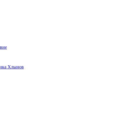
твие
анка Хлынов