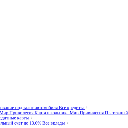
ование под залог автомобиля
Все кредиты
 Мир Привилегия
Карта школьника Мир Привилегия
Платежный
редитные карты
ельный счет
до 13,0%
Все вклады