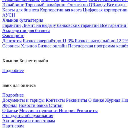
Эквайринг
Торговый эквайринг
Оплата по QR-коду
Все виды
Карты для бизнеса
Корпоративная карта
Цифровая корпоративн
АУСН
Хлынов бухгалтерия
Гарантии
Лимит на выдачу банковских гарантий
Все гарантии
Аккредитив для бизнеса
Факторинг
Депозиты
Бизнес овернайт
до 11,3%
Бизнес выгодный
до 12,2
Сервисы
Хлынов Бизнес онлайн
Партнерская программа кешб
Хлынов Бизнес онлайн
Подробнее
Банк для бизнеса
Подробнее
Документы и тарифы
Контакты
Реквизиты
О банке
Журнал
Но
Журнал
Новости банка
Статьи
О банке
Миссия и ценности
История
Реквизиты
Стандарты обслуживания
Акционерам и инвесторам
Партнерам