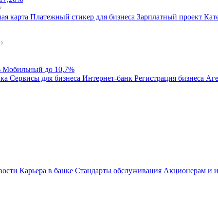
ая карта
Платежный стикер для бизнеса
Зарплатный проект
Кат
%
Мобильный
до 10,7%
эка
Сервисы для бизнеса
Интернет-банк
Регистрация бизнеса
Аге
вости
Карьера в банке
Стандарты обслуживания
Акционерам и и