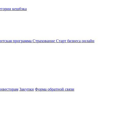
егории кешбэка
нтская программа
Страхование
Старт бизнеса онлайн
нвесторам
Закупки
Форма обратной связи