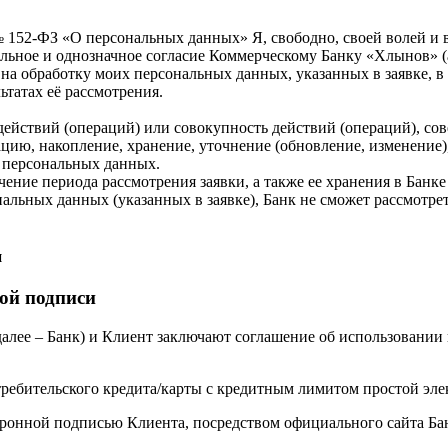
 152-ФЗ «О персональных данных» Я, свободно, своей волей и в
ельное и однозначное согласие Коммерческому Банку «Хлынов» (
анк) на обработку моих персональных данных, указанных в заявке,
татах её рассмотрения.
йствий (операций) или совокупность действий (операций), сов
ацию, накопление, хранение, уточнение (обновление, изменение)
е персональных данных.
чение периода рассмотрения заявки, а также ее хранения в Банке
нальных данных (указанных в заявке), Банк не сможет рассмотрет
и
ой подписи
лее – Банк) и Клиент заключают соглашение об использовании 
требительского кредита/карты с кредитным лимитом простой эл
тронной подписью Клиента, посредством официального сайта Ба