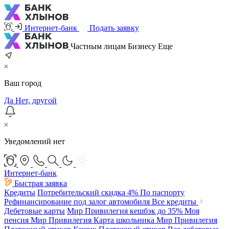
Интернет-банк
Подать заявку
Частным лицам
Бизнесу
Еще
Ваш город
Да
Нет, другой
Уведомлений нет
Интернет-банк
Быстрая заявка
Кредиты
Потребительский
скидка 4%
По паспорту
Рефинансирование под залог автомобиля
Все кредиты
Дебетовые карты
Мир Привилегия
кешбэк до 35%
Моя
пенсия Мир Привилегия
Карта школьника Мир Привилегия