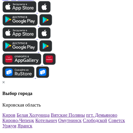
Выбор города
Кировская область
Киров
Белая Холуница
Вятские Поляны
пгт. Демьяново
Кирово-Чепецк
Котельнич
Омутнинск
Слободской
Советск
Уржум
Яранск