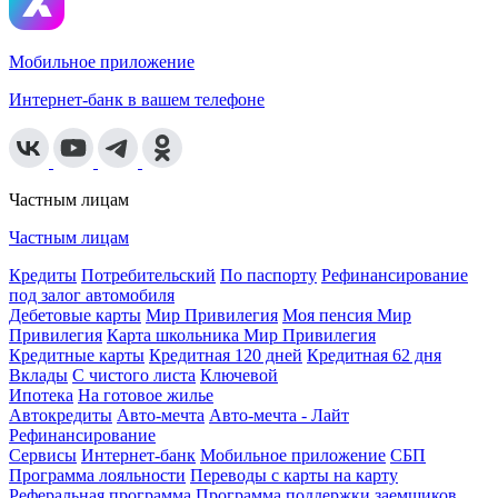
Мобильное приложение
Интернет-банк в вашем телефоне
Частным лицам
Частным лицам
Кредиты
Потребительский
По паспорту
Рефинансирование
под залог автомобиля
Дебетовые карты
Мир Привилегия
Моя пенсия Мир
Привилегия
Карта школьника Мир Привилегия
Кредитные карты
Кредитная 120 дней
Кредитная 62 дня
Вклады
С чистого листа
Ключевой
Ипотека
На готовое жилье
Автокредиты
Авто-мечта
Авто-мечта - Лайт
Рефинансирование
Сервисы
Интернет-банк
Мобильное приложение
СБП
Программа лояльности
Переводы с карты на карту
Реферальная программа
Программа поддержки заемщиков