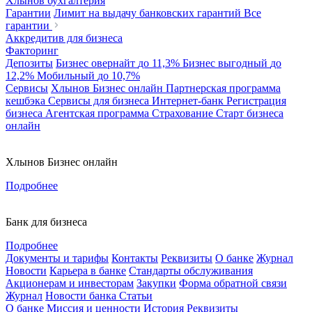
Хлынов бухгалтерия
Гарантии
Лимит на выдачу банковских гарантий
Все
гарантии
Аккредитив для бизнеса
Факторинг
Депозиты
Бизнес овернайт
до 11,3%
Бизнес выгодный
до
12,2%
Мобильный
до 10,7%
Сервисы
Хлынов Бизнес онлайн
Партнерская программа
кешбэка
Сервисы для бизнеса
Интернет-банк
Регистрация
бизнеса
Агентская программа
Страхование
Старт бизнеса
онлайн
Хлынов Бизнес онлайн
Подробнее
Банк для бизнеса
Подробнее
Документы и тарифы
Контакты
Реквизиты
О банке
Журнал
Новости
Карьера в банке
Стандарты обслуживания
Акционерам и инвесторам
Закупки
Форма обратной связи
Журнал
Новости банка
Статьи
О банке
Миссия и ценности
История
Реквизиты