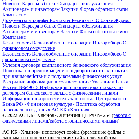
Новости
Карьера в банке
Стандарты обслуживания
Акционерам и инвесторам
Закупки
Форма обратной связи
Комплаенс
Документы и тарифы
Контакты
Реквизиты
О банке
Журнал
Новости
Карьера в банке
Стандарты обслуживания
Акционерам и инвесторам
Закупки
Форма обратной связи
Комплаенс
Безопасность
Валютообменные операции
Информбюро
О
финансовом омбудсмене
Безопасность
Валютообменные операции
Информбюро
О
финансовом омбудсмене
Условия договора комплексного банковского обслуживания
Политика по предотвращению недобросовестных практик
при взаимодействии с получателями финансовых услуг
Раскрытие информации в соответствии с Указанием Банка
России №6496-У
Информация о процентных ставках по
договорам банковского вклада с физическими лицами
Информационно-просветительский портал Центрального
Банка РФ «Финансовая культура»
Политика обработки
персональных данных АО КБ «Хлынов»
© 2022 АО КБ «Хлынов». Лицензия ЦБ РФ № 254 (
работа с
физическими лицами
/
работа с юридическими лицами
).
АО КБ «Хлынов» использует cookie (временные файлы с
данными о прошлых посещениях сайта) для удобства