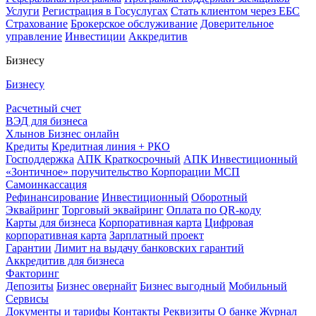
Услуги
Регистрация в Госуслугах
Стать клиентом через ЕБС
Страхование
Брокерское обслуживание
Доверительное
управление
Инвестиции
Аккредитив
Бизнесу
Бизнесу
Расчетный счет
ВЭД для бизнеса
Хлынов Бизнес онлайн
Кредиты
Кредитная линия + РКО
Господдержка
АПК Краткосрочный
АПК Инвестиционный
«Зонтичное» поручительство Корпорации МСП
Самоинкассация
Рефинансирование
Инвестиционный
Оборотный
Эквайринг
Торговый эквайринг
Оплата по QR-коду
Карты для бизнеса
Корпоративная карта
Цифровая
корпоративная карта
Зарплатный проект
Гарантии
Лимит на выдачу банковских гарантий
Аккредитив для бизнеса
Факторинг
Депозиты
Бизнес овернайт
Бизнес выгодный
Мобильный
Сервисы
Документы и тарифы
Контакты
Реквизиты
О банке
Журнал