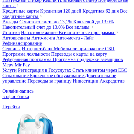
Платежный стикер Кешик
Платежный стикер
Все дебетовые
карты
Кредитные карты
Кредитная 120 дней
Кредитная 62 дня
Все
кредитные карты
Вклады
С чистого листа
до 13,1%
Ключевой
до 13,0%
Накопительный счет
до 13,0%
Все вклады
Ипотека
На готовое жилье
Все ипотечные программы
Автокредиты
Авто-мечта
Авто-мечта - Лайт
Рефинансирование
Сервисы
Интернет-банк
Мобильное приложение
СБП
Программа лояльности
Переводы с карты на карту
Реферальная программа
Программа поддержки заемщиков
Мерч
Mir Pay
Услуги
Регистрация в Госуслугах
Стать клиентом через ЕБС
Страхование
Брокерское обслуживание
Доверительное
управление
Переводы за границу
Инвестиции
Аккредитив
Онлайн-запись
в офис банка
Перейти