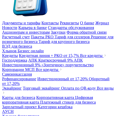
Документы и тарифы
Контакты
Реквизиты
О банке
Журнал
Новости
Карьера в банке
Стандарты обслуживания
Акционерам и инвесторам
Закупки
Форма обратной связи
Расчетный счет
Пакеты РКО
Тариф для селлеров
Решение для
розничного бизнеса
Тариф для крупного бизнеса
ВЭД для бизнеса
Хлынов Бизнес онлайн
Кредиты
Кредитная линия + РКО
от 15,7%
Все кредиты
Господдержка
АПК Краткосрочный
9%
АПК
Инвестиционный
9%
«Зонтичное» поручительство
Корпорации МСП
Все кредиты
Самоинкассация
Рефинансирование
Инвестиционный
от 17,20%
Оборотный
от 17,20%
Эквайринг
Торговый эквайринг
Оплата по QR-коду
Все виды
Карты для бизнеса
Корпоративная карта
Цифровая
корпоративная карта
Платежный стикер для бизнеса
Зарплатный проект
Категории кешбэка
АУСН