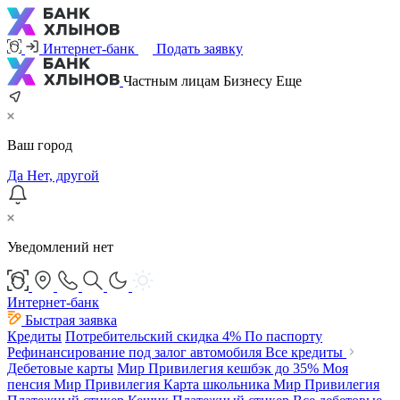
Интернет-банк
Подать заявку
Частным лицам
Бизнесу
Еще
Ваш город
Да
Нет, другой
Уведомлений нет
Интернет-банк
Быстрая заявка
Кредиты
Потребительский
скидка 4%
По паспорту
Рефинансирование под залог автомобиля
Все кредиты
Дебетовые карты
Мир Привилегия
кешбэк до 35%
Моя
пенсия Мир Привилегия
Карта школьника Мир Привилегия