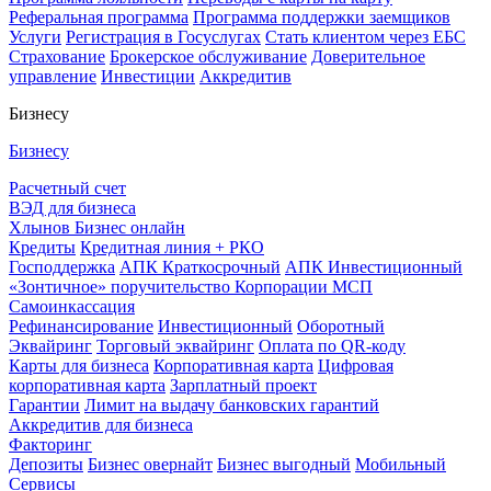
Реферальная программа
Программа поддержки заемщиков
Услуги
Регистрация в Госуслугах
Стать клиентом через ЕБС
Страхование
Брокерское обслуживание
Доверительное
управление
Инвестиции
Аккредитив
Бизнесу
Бизнесу
Расчетный счет
ВЭД для бизнеса
Хлынов Бизнес онлайн
Кредиты
Кредитная линия + РКО
Господдержка
АПК Краткосрочный
АПК Инвестиционный
«Зонтичное» поручительство Корпорации МСП
Самоинкассация
Рефинансирование
Инвестиционный
Оборотный
Эквайринг
Торговый эквайринг
Оплата по QR-коду
Карты для бизнеса
Корпоративная карта
Цифровая
корпоративная карта
Зарплатный проект
Гарантии
Лимит на выдачу банковских гарантий
Аккредитив для бизнеса
Факторинг
Депозиты
Бизнес овернайт
Бизнес выгодный
Мобильный
Сервисы