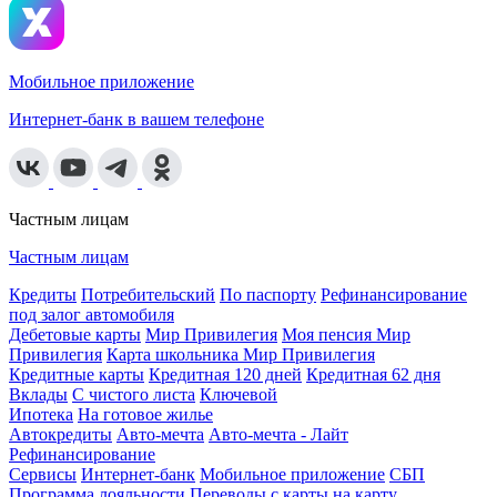
Мобильное приложение
Интернет-банк в вашем телефоне
Частным лицам
Частным лицам
Кредиты
Потребительский
По паспорту
Рефинансирование
под залог автомобиля
Дебетовые карты
Мир Привилегия
Моя пенсия Мир
Привилегия
Карта школьника Мир Привилегия
Кредитные карты
Кредитная 120 дней
Кредитная 62 дня
Вклады
С чистого листа
Ключевой
Ипотека
На готовое жилье
Автокредиты
Авто-мечта
Авто-мечта - Лайт
Рефинансирование
Сервисы
Интернет-банк
Мобильное приложение
СБП
Программа лояльности
Переводы с карты на карту