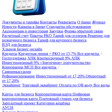
Документы и тарифы
Контакты
Реквизиты
О банке
Журнал
Новости
Карьера в банке
Стандарты обслуживания
Акционерам и инвесторам
Закупки
Форма обратной связи
Расчетный счет
Пакеты РКО
Тариф для селлеров
Решение для
розничного бизнеса
Тариф для крупного бизнеса
ВЭД для бизнеса
Хлынов Бизнес онлайн
Кредиты
Кредитная линия + РКО
от 15,7%
Все кредиты
Господдержка
АПК Краткосрочный
9%
АПК
Инвестиционный
9%
«Зонтичное» поручительство
Корпорации МСП
Все кредиты
Самоинкассация
Рефинансирование
Инвестиционный
от 17,20%
Оборотный
от 17,20%
Эквайринг
Торговый эквайринг
Оплата по QR-коду
Все виды
Карты для бизнеса
Корпоративная карта
Цифровая
корпоративная карта
Платежный стикер для бизнеса
Зарплатный проект
Категории кешбэка
АУСН