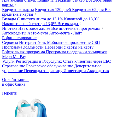
Платежный стикер Кешик
Платежный стикер
Все дебетовые
карты
Кредитные карты
Кредитная 120 дней
Кредитная 62 дня
Все
кредитные карты
Вклады
С чистого листа
до 13,1%
Ключевой
до 13,0%
Накопительный счет
до 13,0%
Все вклады
Ипотека
На готовое жилье
Все ипотечные программы
Автокредиты
Авто-мечта
Авто-мечта - Лайт
Рефинансирование
Сервисы
Интернет-банк
Мобильное приложение
СБП
Программа лояльности
Переводы с карты на карту
Реферальная программа
Программа поддержки заемщиков
Мерч
Mir Pay
Услуги
Регистрация в Госуслугах
Стать клиентом через ЕБС
Страхование
Брокерское обслуживание
Доверительное
управление
Переводы за границу
Инвестиции
Аккредитив
Онлайн-запись
в офис банка
Перейти