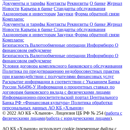
Документы и тарифы
Контакты
Реквизиты
О банке
Журнал
Новости
Карьера в банке
Стандарты обслуживания
Акционерам и инвесторам
Закупки
Форма обратной связи
Комплаенс
Документы и тарифы
Контакты
Реквизиты
О банке
Журнал
Новости
Карьера в банке
Стандарты обслуживания
Акционерам и инвесторам
Закупки
Форма обратной связи
Комплаенс
Безопасность
Валютообменные операции
Информбюро
О
финансовом омбудсмене
Безопасность
Валютообменные операции
Информбюро
О
финансовом омбудсмене
Условия договора комплексного банковского обслуживания
Политика по предотвращению недобросовестных практик
при взаимодействии с получателями финансовых услуг
Раскрытие информации в соответствии с Указанием Банка
России №6496-У
Информация о процентных ставках по
договорам банковского вклада с физическими лицами
Информационно-просветительский портал Центрального
Банка РФ «Финансовая культура»
Политика обработки
персональных данных АО КБ «Хлынов»
© 2022 АО КБ «Хлынов». Лицензия ЦБ РФ № 254 (
работа с
физическими лицами
/
работа с юридическими лицами
).
АО КБ «Хлынов» использует cookie (временные файлы с