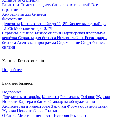
Хлынов бухгалтерия
Гарантии
Лимит на выдачу банковских гарантий
Все
гарантии
Аккредитив для бизнеса
Факторинг
Депозиты
Бизнес овернайт
до 11,3%
Бизнес выгодный
до
12,2%
Мобильный
до 10,7%
Сервисы
Хлынов Бизнес онлайн
Партнерская программа
кешбэка
Сервисы для бизнеса
Интернет-банк
Регистрация
бизнеса
Агентская программа
Страхование
Старт бизнеса
онлайн
Хлынов Бизнес онлайн
Подробнее
Банк для бизнеса
Подробнее
Документы и тарифы
Контакты
Реквизиты
О банке
Журнал
Новости
Карьера в банке
Стандарты обслуживания
Акционерам и инвесторам
Закупки
Форма обратной связи
Журнал
Новости банка
Статьи
О банке
Миссия и ценности
История
Реквизиты