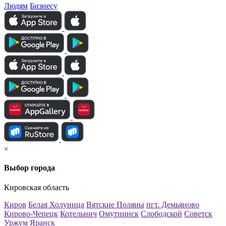
Людям
Бизнесу
Выбор города
Кировская область
Киров
Белая Холуница
Вятские Поляны
пгт. Демьяново
Кирово-Чепецк
Котельнич
Омутнинск
Слободской
Советск
Уржум
Яранск