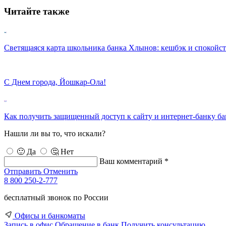
Читайте также
Светящаяся карта школьника банка Хлынов: кешбэк и спокойс
С Днем города, Йошкар-Ола!
Как получить защищенный доступ к сайту и интернет-банку б
Нашли ли вы то, что искали?
🙂 Да
🤔 Нет
Ваш комментарий *
Отправить
Отменить
8 800 250-2-777
бесплатный звонок по России
Офисы и банкоматы
Запись в офис
Обращение в банк
Получить консультацию