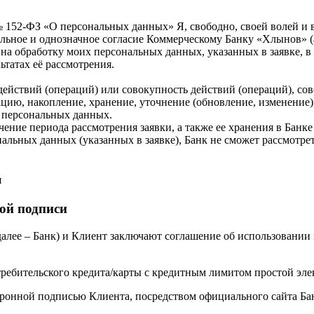
 152-ФЗ «О персональных данных» Я, свободно, своей волей и в
ельное и однозначное согласие Коммерческому Банку «Хлынов» (
анк) на обработку моих персональных данных, указанных в заявке,
татах её рассмотрения.
йствий (операций) или совокупность действий (операций), сов
ацию, накопление, хранение, уточнение (обновление, изменение)
е персональных данных.
чение периода рассмотрения заявки, а также ее хранения в Банке
нальных данных (указанных в заявке), Банк не сможет рассмотрет
и
ой подписи
лее – Банк) и Клиент заключают соглашение об использовании 
требительского кредита/карты с кредитным лимитом простой эл
тронной подписью Клиента, посредством официального сайта Ба