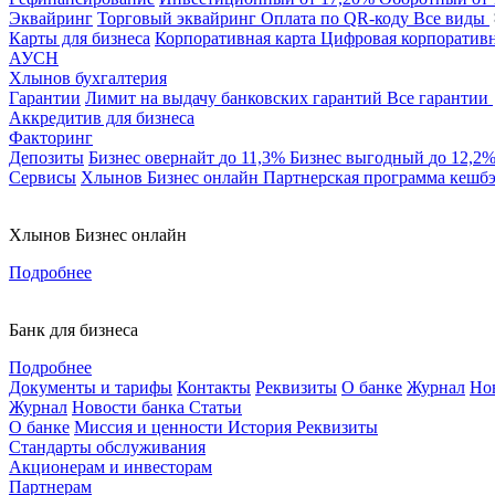
Эквайринг
Торговый эквайринг
Оплата по QR-коду
Все виды
Карты для бизнеса
Корпоративная карта
Цифровая корпоративн
АУСН
Хлынов бухгалтерия
Гарантии
Лимит на выдачу банковских гарантий
Все гарантии
Аккредитив для бизнеса
Факторинг
Депозиты
Бизнес овернайт
до 11,3%
Бизнес выгодный
до 12,2
Сервисы
Хлынов Бизнес онлайн
Партнерская программа кешб
Хлынов Бизнес онлайн
Подробнее
Банк для бизнеса
Подробнее
Документы и тарифы
Контакты
Реквизиты
О банке
Журнал
Но
Журнал
Новости банка
Статьи
О банке
Миссия и ценности
История
Реквизиты
Стандарты обслуживания
Акционерам и инвесторам
Партнерам