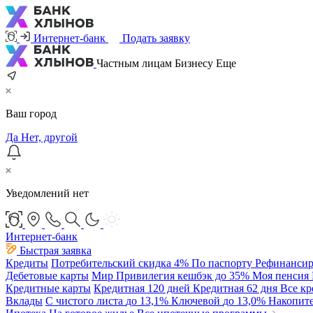
Интернет-банк
Подать заявку
Частным лицам
Бизнесу
Еще
Ваш город
Да
Нет, другой
Уведомлений нет
Интернет-банк
Быстрая заявка
Кредиты
Потребительский
скидка 4%
По паспорту
Рефинансир
Дебетовые карты
Мир Привилегия
кешбэк до 35%
Моя пенсия
Кредитные карты
Кредитная 120 дней
Кредитная 62 дня
Все к
Вклады
С чистого листа
до 13,1%
Ключевой
до 13,0%
Накопит