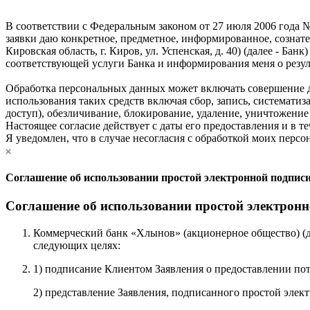
В соответствии с Федеральным законом от 27 июля 2006 года №
заявки даю конкретное, предметное, информированное, сознат
Кировская область, г. Киров, ул. Успенская, д. 40) (далее - Б
соответствующей услуги Банка и информирования меня о резуль
Обработка персональных данных может включать совершение де
использования таких средств включая сбор, запись, систематиз
доступ), обезличивание, блокирование, удаление, уничтожени
Настоящее согласие действует с даты его предоставления и в те
Я уведомлен, что в случае несогласия с обработкой моих персо
Соглашение об использовании простой электронной подпис
Соглашение об использовании простой электронн
Коммерческий банк «Хлынов» (акционерное общество) (да
следующих целях:
1) подписание Клиентом Заявления о предоставлении по
2) представление Заявления, подписанного простой элек