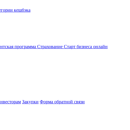
егории кешбэка
нтская программа
Страхование
Старт бизнеса онлайн
нвесторам
Закупки
Форма обратной связи