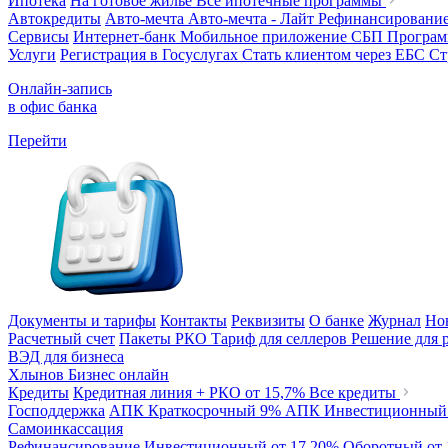
Ипотека
На готовое жилье
Все ипотечные программы
Автокредиты
Авто-мечта
Авто-мечта - Лайт
Рефинансировани
Сервисы
Интернет-банк
Мобильное приложение
СБП
Програм
Услуги
Регистрация в Госуслугах
Стать клиентом через ЕБС
Ст
Онлайн-запись
в офис банка
Перейти
Документы и тарифы
Контакты
Реквизиты
О банке
Журнал
Но
Расчетный счет
Пакеты РКО
Тариф для селлеров
Решение для 
ВЭД для бизнеса
Хлынов Бизнес онлайн
Кредиты
Кредитная линия + РКО
от 15,7%
Все кредиты
Господдержка
АПК Краткосрочный
9%
АПК Инвестиционны
Самоинкассация
Рефинансирование
Инвестиционный
от 17,20%
Оборотный
от