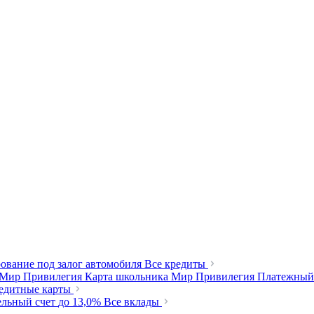
ование под залог автомобиля
Все кредиты
 Мир Привилегия
Карта школьника Мир Привилегия
Платежный
редитные карты
ельный счет
до 13,0%
Все вклады