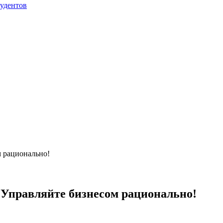
тудентов
м рационально!
 Управляйте бизнесом рационально!