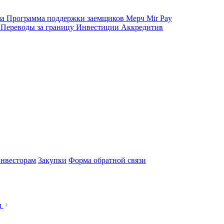
ма
Программа поддержки заемщиков
Мерч
Mir Pay
е
Переводы за границу
Инвестиции
Аккредитив
нвесторам
Закупки
Форма обратной связи
ы