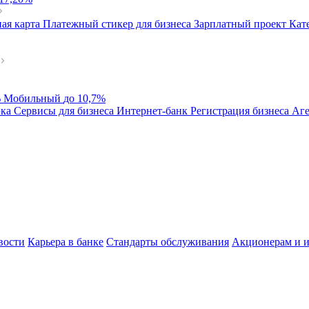
ая карта
Платежный стикер для бизнеса
Зарплатный проект
Кат
%
Мобильный
до 10,7%
эка
Сервисы для бизнеса
Интернет-банк
Регистрация бизнеса
Аге
вости
Карьера в банке
Стандарты обслуживания
Акционерам и и