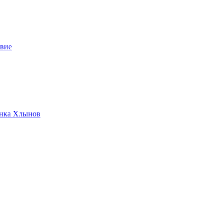
твие
анка Хлынов