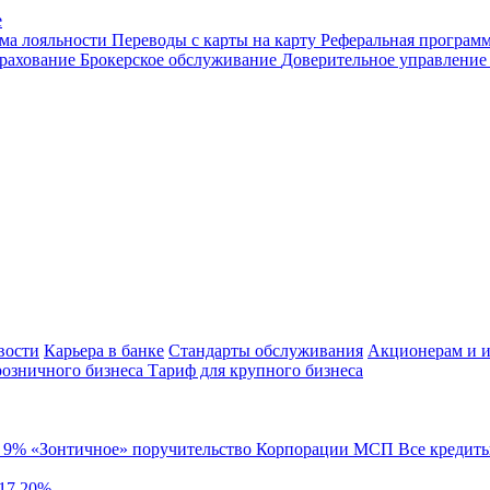
е
ма лояльности
Переводы с карты на карту
Реферальная програм
рахование
Брокерское обслуживание
Доверительное управлени
вости
Карьера в банке
Стандарты обслуживания
Акционерам и и
розничного бизнеса
Тариф для крупного бизнеса
й
9%
«Зонтичное» поручительство Корпорации МСП
Все кредит
 17,20%