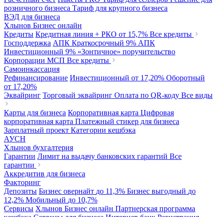
розничного бизнеса
Тариф для крупного бизнеса
ВЭД для бизнеса
Хлынов Бизнес онлайн
Кредиты
Кредитная линия + РКО
от 15,7%
Все кредиты
Господдержка
АПК Краткосрочный
9%
АПК
Инвестиционный
9%
«Зонтичное» поручительство
Корпорации МСП
Все кредиты
Самоинкассация
Рефинансирование
Инвестиционный
от 17,20%
Оборотный
от 17,20%
Эквайринг
Торговый эквайринг
Оплата по QR-коду
Все виды
Карты для бизнеса
Корпоративная карта
Цифровая
корпоративная карта
Платежный стикер для бизнеса
Зарплатный проект
Категории кешбэка
АУСН
Хлынов бухгалтерия
Гарантии
Лимит на выдачу банковских гарантий
Все
гарантии
Аккредитив для бизнеса
Факторинг
Депозиты
Бизнес овернайт
до 11,3%
Бизнес выгодный
до
12,2%
Мобильный
до 10,7%
Сервисы
Хлынов Бизнес онлайн
Партнерская программа