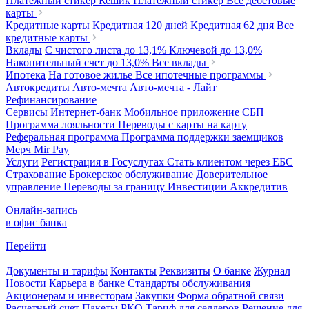
Платежный стикер Кешик
Платежный стикер
Все дебетовые
карты
Кредитные карты
Кредитная 120 дней
Кредитная 62 дня
Все
кредитные карты
Вклады
С чистого листа
до 13,1%
Ключевой
до 13,0%
Накопительный счет
до 13,0%
Все вклады
Ипотека
На готовое жилье
Все ипотечные программы
Автокредиты
Авто-мечта
Авто-мечта - Лайт
Рефинансирование
Сервисы
Интернет-банк
Мобильное приложение
СБП
Программа лояльности
Переводы с карты на карту
Реферальная программа
Программа поддержки заемщиков
Мерч
Mir Pay
Услуги
Регистрация в Госуслугах
Стать клиентом через ЕБС
Страхование
Брокерское обслуживание
Доверительное
управление
Переводы за границу
Инвестиции
Аккредитив
Онлайн-запись
в офис банка
Перейти
Документы и тарифы
Контакты
Реквизиты
О банке
Журнал
Новости
Карьера в банке
Стандарты обслуживания
Акционерам и инвесторам
Закупки
Форма обратной связи
Расчетный счет
Пакеты РКО
Тариф для селлеров
Решение для