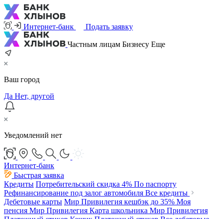
Интернет-банк
Подать заявку
Частным лицам
Бизнесу
Еще
Ваш город
Да
Нет, другой
Уведомлений нет
Интернет-банк
Быстрая заявка
Кредиты
Потребительский
скидка 4%
По паспорту
Рефинансирование под залог автомобиля
Все кредиты
Дебетовые карты
Мир Привилегия
кешбэк до 35%
Моя
пенсия Мир Привилегия
Карта школьника Мир Привилегия