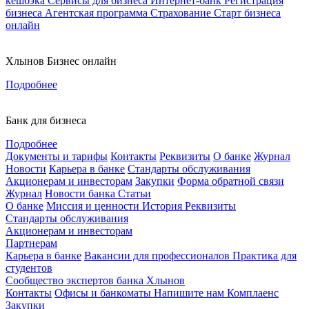
кешбэка
Сервисы для бизнеса
Интернет-банк
Регистрация
бизнеса
Агентская программа
Страхование
Старт бизнеса
онлайн
Хлынов Бизнес онлайн
Подробнее
Банк для бизнеса
Подробнее
Документы и тарифы
Контакты
Реквизиты
О банке
Журнал
Новости
Карьера в банке
Стандарты обслуживания
Акционерам и инвесторам
Закупки
Форма обратной связи
Журнал
Новости банка
Статьи
О банке
Миссия и ценности
История
Реквизиты
Стандарты обслуживания
Акционерам и инвесторам
Партнерам
Карьера в банке
Вакансии для профессионалов
Практика для
студентов
Сообщество экспертов банка Хлынов
Контакты
Офисы и банкоматы
Напишите нам
Комплаенс
Закупки