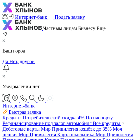
Интернет-банк
Подать заявку
Частным лицам
Бизнесу
Еще
Ваш город
Да
Нет, другой
Уведомлений нет
Интернет-банк
Быстрая заявка
Кредиты
Потребительский
скидка 4%
По паспорту
Рефинансирование под залог автомобиля
Все кредиты
Дебетовые карты
Мир Привилегия
кешбэк до 35%
Моя
пенсия Мир Привилегия
Карта школьника Мир Привилегия