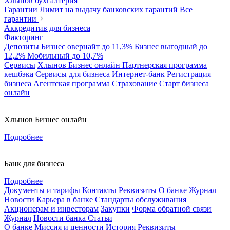
Хлынов бухгалтерия
Гарантии
Лимит на выдачу банковских гарантий
Все
гарантии
Аккредитив для бизнеса
Факторинг
Депозиты
Бизнес овернайт
до 11,3%
Бизнес выгодный
до
12,2%
Мобильный
до 10,7%
Сервисы
Хлынов Бизнес онлайн
Партнерская программа
кешбэка
Сервисы для бизнеса
Интернет-банк
Регистрация
бизнеса
Агентская программа
Страхование
Старт бизнеса
онлайн
Хлынов Бизнес онлайн
Подробнее
Банк для бизнеса
Подробнее
Документы и тарифы
Контакты
Реквизиты
О банке
Журнал
Новости
Карьера в банке
Стандарты обслуживания
Акционерам и инвесторам
Закупки
Форма обратной связи
Журнал
Новости банка
Статьи
О банке
Миссия и ценности
История
Реквизиты