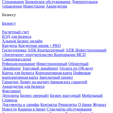
Страхование
Брокерское обслуживание
Доверительное
управление
Инвестиции
Аккредитив
Бизнесу
Бизнесу
Расчетный счет
ВЭД для бизнеса
Хлынов Бизнес онлайн
Кредиты
Кредитная линия + РКО
Господдержка
АПК Краткосрочный
АПК Инвестиционный
«Зонтичное» поручительство Корпорации МСП
Самоинкассация
Рефинансирование
Инвестиционный
Оборотный
Эквайринг
Торговый эквайринг
Оплата по QR-коду
Карты для бизнеса
Корпоративная карта
Цифровая
корпоративная карта
Зарплатный проект
Гарантии
Лимит на выдачу банковских гарантий
Аккредитив для бизнеса
Факторинг
Депозиты
Бизнес овернайт
Бизнес выгодный
Мобильный
Сервисы
Документы и тарифы
Контакты
Реквизиты
О банке
Журнал
Новости
Карьера в банке
Стандарты обслуживания