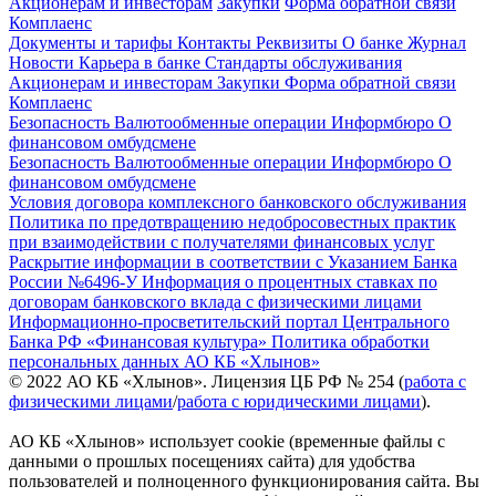
Акционерам и инвесторам
Закупки
Форма обратной связи
Комплаенс
Документы и тарифы
Контакты
Реквизиты
О банке
Журнал
Новости
Карьера в банке
Стандарты обслуживания
Акционерам и инвесторам
Закупки
Форма обратной связи
Комплаенс
Безопасность
Валютообменные операции
Информбюро
О
финансовом омбудсмене
Безопасность
Валютообменные операции
Информбюро
О
финансовом омбудсмене
Условия договора комплексного банковского обслуживания
Политика по предотвращению недобросовестных практик
при взаимодействии с получателями финансовых услуг
Раскрытие информации в соответствии с Указанием Банка
России №6496-У
Информация о процентных ставках по
договорам банковского вклада с физическими лицами
Информационно-просветительский портал Центрального
Банка РФ «Финансовая культура»
Политика обработки
персональных данных АО КБ «Хлынов»
© 2022 АО КБ «Хлынов». Лицензия ЦБ РФ № 254 (
работа с
физическими лицами
/
работа с юридическими лицами
).
АО КБ «Хлынов» использует cookie (временные файлы с
данными о прошлых посещениях сайта) для удобства
пользователей и полноценного функционирования сайта. Вы