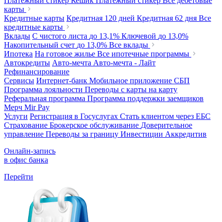
Платежный стикер Кешик
Платежный стикер
Все дебетовые
карты
Кредитные карты
Кредитная 120 дней
Кредитная 62 дня
Все
кредитные карты
Вклады
С чистого листа
до 13,1%
Ключевой
до 13,0%
Накопительный счет
до 13,0%
Все вклады
Ипотека
На готовое жилье
Все ипотечные программы
Автокредиты
Авто-мечта
Авто-мечта - Лайт
Рефинансирование
Сервисы
Интернет-банк
Мобильное приложение
СБП
Программа лояльности
Переводы с карты на карту
Реферальная программа
Программа поддержки заемщиков
Мерч
Mir Pay
Услуги
Регистрация в Госуслугах
Стать клиентом через ЕБС
Страхование
Брокерское обслуживание
Доверительное
управление
Переводы за границу
Инвестиции
Аккредитив
Онлайн-запись
в офис банка
Перейти