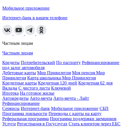
Мобильное приложение
Интернет-банк в вашем телефоне
Частным лицам
Частным лицам
Кредиты
Потребительский
По паспорту
Рефинансирование
под залог автомобиля
Дебетовые карты
Мир Привилегия
Моя пенсия Мир
Привилегия
Карта школьника Мир Привилегия
Кредитные карты
Кредитная 120 дней
Кредитная 62 дня
Вклады
С чистого листа
Ключевой
Ипотека
На готовое жилье
Автокредиты
Авто-мечта
Авто-мечта - Лайт
Рефинансирование
Сервисы
Интернет-банк
Мобильное приложение
СБП
Программа лояльности
Переводы с карты на карту
Реферальная программа
Программа поддержки заемщиков
Услуги
Регистрация в Госуслугах
Стать клиентом через ЕБС