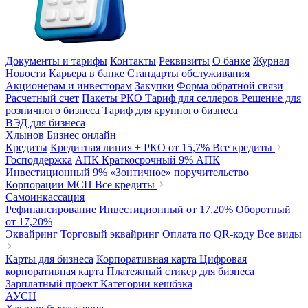
Документы и тарифы
Контакты
Реквизиты
О банке
Журнал
Новости
Карьера в банке
Стандарты обслуживания
Акционерам и инвесторам
Закупки
Форма обратной связи
Расчетный счет
Пакеты РКО
Тариф для селлеров
Решение для
розничного бизнеса
Тариф для крупного бизнеса
ВЭД для бизнеса
Хлынов Бизнес онлайн
Кредиты
Кредитная линия + РКО
от 15,7%
Все кредиты
Господдержка
АПК Краткосрочный
9%
АПК
Инвестиционный
9%
«Зонтичное» поручительство
Корпорации МСП
Все кредиты
Самоинкассация
Рефинансирование
Инвестиционный
от 17,20%
Оборотный
от 17,20%
Эквайринг
Торговый эквайринг
Оплата по QR-коду
Все виды
Карты для бизнеса
Корпоративная карта
Цифровая
корпоративная карта
Платежный стикер для бизнеса
Зарплатный проект
Категории кешбэка
АУСН