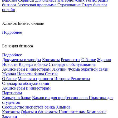
кешбэка
Сервисы для бизнеса
Интернет-банк
Регистрация
бизнеса
Агентская программа
Страхование
Старт бизнеса
онлайн
Хлынов Бизнес онлайн
Подробнее
Банк для бизнеса
Подробнее
Документы и тарифы
Контакты
Реквизиты
О банке
Журнал
Новости
Карьера в банке
Стандарты обслуживания
Акционерам и инвесторам
Закупки
Форма обратной связи
Журнал
Новости банка
Статьи
О банке
Миссия и ценности
История
Реквизиты
Стандарты обслуживания
Акционерам и инвесторам
Партнерам
Карьера в банке
Вакансии для профессионалов
Практика для
студентов
Сообщество экспертов банка Хлынов
Контакты
Офисы и банкоматы
Напишите нам
Комплаенс
Закупки