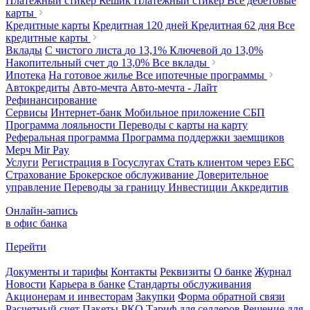
Платежный стикер Кешик
Платежный стикер
Все дебетовые
карты
Кредитные карты
Кредитная 120 дней
Кредитная 62 дня
Все
кредитные карты
Вклады
С чистого листа
до 13,1%
Ключевой
до 13,0%
Накопительный счет
до 13,0%
Все вклады
Ипотека
На готовое жилье
Все ипотечные программы
Автокредиты
Авто-мечта
Авто-мечта - Лайт
Рефинансирование
Сервисы
Интернет-банк
Мобильное приложение
СБП
Программа лояльности
Переводы с карты на карту
Реферальная программа
Программа поддержки заемщиков
Мерч
Mir Pay
Услуги
Регистрация в Госуслугах
Стать клиентом через ЕБС
Страхование
Брокерское обслуживание
Доверительное
управление
Переводы за границу
Инвестиции
Аккредитив
Онлайн-запись
в офис банка
Перейти
Документы и тарифы
Контакты
Реквизиты
О банке
Журнал
Новости
Карьера в банке
Стандарты обслуживания
Акционерам и инвесторам
Закупки
Форма обратной связи
Расчетный счет
Пакеты РКО
Тариф для селлеров
Решение для