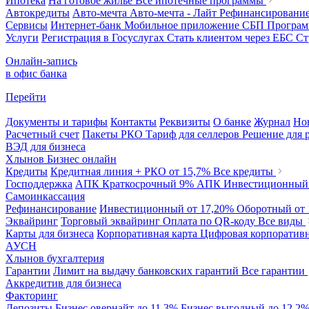
Ипотека
На готовое жилье
Все ипотечные программы
Автокредиты
Авто-мечта
Авто-мечта - Лайт
Рефинансировани
Сервисы
Интернет-банк
Мобильное приложение
СБП
Програм
Услуги
Регистрация в Госуслугах
Стать клиентом через ЕБС
Ст
Онлайн-запись
в офис банка
Перейти
Документы и тарифы
Контакты
Реквизиты
О банке
Журнал
Но
Расчетный счет
Пакеты РКО
Тариф для селлеров
Решение для 
ВЭД для бизнеса
Хлынов Бизнес онлайн
Кредиты
Кредитная линия + РКО
от 15,7%
Все кредиты
Господдержка
АПК Краткосрочный
9%
АПК Инвестиционны
Самоинкассация
Рефинансирование
Инвестиционный
от 17,20%
Оборотный
от
Эквайринг
Торговый эквайринг
Оплата по QR-коду
Все виды
Карты для бизнеса
Корпоративная карта
Цифровая корпоративн
АУСН
Хлынов бухгалтерия
Гарантии
Лимит на выдачу банковских гарантий
Все гарантии
Аккредитив для бизнеса
Факторинг
Депозиты
Бизнес овернайт
до 11,3%
Бизнес выгодный
до 12,2