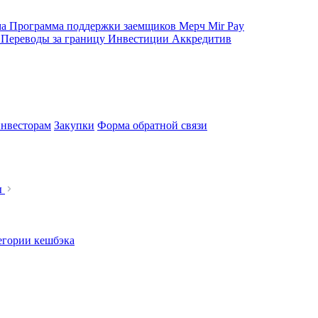
ма
Программа поддержки заемщиков
Мерч
Mir Pay
е
Переводы за границу
Инвестиции
Аккредитив
нвесторам
Закупки
Форма обратной связи
ы
егории кешбэка