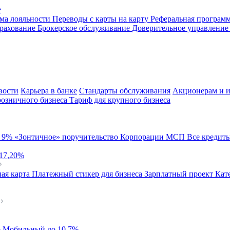
е
ма лояльности
Переводы с карты на карту
Реферальная програм
рахование
Брокерское обслуживание
Доверительное управлени
вости
Карьера в банке
Стандарты обслуживания
Акционерам и и
розничного бизнеса
Тариф для крупного бизнеса
й
9%
«Зонтичное» поручительство Корпорации МСП
Все кредит
 17,20%
ая карта
Платежный стикер для бизнеса
Зарплатный проект
Кат
%
Мобильный
до 10,7%