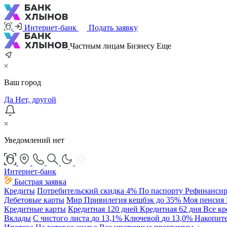
Интернет-банк
Подать заявку
Частным лицам
Бизнесу
Еще
Ваш город
Да
Нет, другой
Уведомлений нет
Интернет-банк
Быстрая заявка
Кредиты
Потребительский
скидка 4%
По паспорту
Рефинансир
Дебетовые карты
Мир Привилегия
кешбэк до 35%
Моя пенсия
Кредитные карты
Кредитная 120 дней
Кредитная 62 дня
Все к
Вклады
С чистого листа
до 13,1%
Ключевой
до 13,0%
Накопит