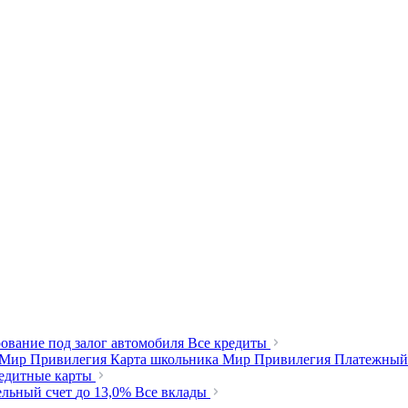
ование под залог автомобиля
Все кредиты
 Мир Привилегия
Карта школьника Мир Привилегия
Платежный
редитные карты
ельный счет
до 13,0%
Все вклады