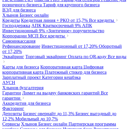
розничного бизнеса
Тариф для крупного бизнеса
ВЭД для бизнеса
Хлынов Бизнес онлайн
Кредиты
Кредитная линия + РКО
от 15,7%
Все кредиты
Господдержка
АПК Краткосрочный
9%
АПК
Инвестиционный
9%
«Зонтичное» поручительство
Корпорации МСП
Все кредиты
Самоинкассация
Рефинансирование
Инвестиционный
от 17,20%
Оборотный
от 17,20%
Эквайринг
Торговый эквайринг
Оплата по QR-коду
Все виды
Карты для бизнеса
Корпоративная карта
Цифровая
корпоративная карта
Платежный стикер для бизнеса
Зарплатный проект
Категории кешбэка
АУСН
Хлынов бухгалтерия
Гарантии
Лимит на выдачу банковских гарантий
Все
гарантии
Аккредитив для бизнеса
Факторинг
Депозиты
Бизнес овернайт
до 11,3%
Бизнес выгодный
до
12,2%
Мобильный
до 10,7%
Сервисы
Хлынов Бизнес онлайн
Партнерская программа