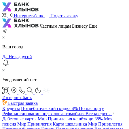
Интернет-банк
Подать заявку
Частным лицам
Бизнесу
Еще
Ваш город
Да
Нет, другой
Уведомлений нет
Интернет-банк
Быстрая заявка
Кредиты
Потребительский
скидка 4%
По паспорту
Рефинансирование под залог автомобиля
Все кредиты
Дебетовые карты
Мир Привилегия
кешбэк до 35%
Моя
пенсия Мир Привилегия
Карта школьника Мир Привилегия