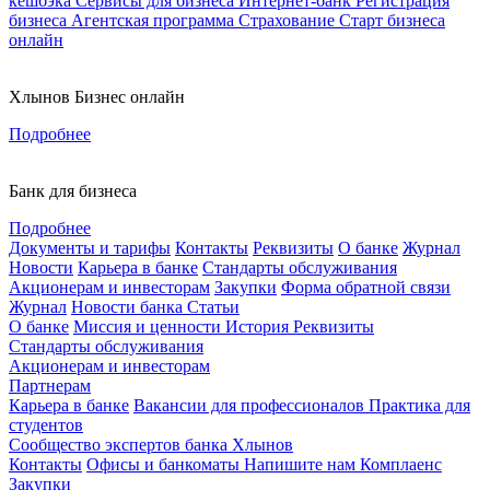
кешбэка
Сервисы для бизнеса
Интернет-банк
Регистрация
бизнеса
Агентская программа
Страхование
Старт бизнеса
онлайн
Хлынов Бизнес онлайн
Подробнее
Банк для бизнеса
Подробнее
Документы и тарифы
Контакты
Реквизиты
О банке
Журнал
Новости
Карьера в банке
Стандарты обслуживания
Акционерам и инвесторам
Закупки
Форма обратной связи
Журнал
Новости банка
Статьи
О банке
Миссия и ценности
История
Реквизиты
Стандарты обслуживания
Акционерам и инвесторам
Партнерам
Карьера в банке
Вакансии для профессионалов
Практика для
студентов
Сообщество экспертов банка Хлынов
Контакты
Офисы и банкоматы
Напишите нам
Комплаенс
Закупки