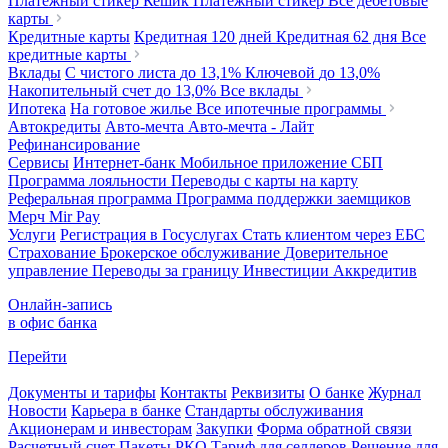
Платежный стикер Кешик
Платежный стикер
Все дебетовые
карты
Кредитные карты
Кредитная 120 дней
Кредитная 62 дня
Все
кредитные карты
Вклады
С чистого листа
до 13,1%
Ключевой
до 13,0%
Накопительный счет
до 13,0%
Все вклады
Ипотека
На готовое жилье
Все ипотечные программы
Автокредиты
Авто-мечта
Авто-мечта - Лайт
Рефинансирование
Сервисы
Интернет-банк
Мобильное приложение
СБП
Программа лояльности
Переводы с карты на карту
Реферальная программа
Программа поддержки заемщиков
Мерч
Mir Pay
Услуги
Регистрация в Госуслугах
Стать клиентом через ЕБС
Страхование
Брокерское обслуживание
Доверительное
управление
Переводы за границу
Инвестиции
Аккредитив
Онлайн-запись
в офис банка
Перейти
Документы и тарифы
Контакты
Реквизиты
О банке
Журнал
Новости
Карьера в банке
Стандарты обслуживания
Акционерам и инвесторам
Закупки
Форма обратной связи
Расчетный счет
Пакеты РКО
Тариф для селлеров
Решение для