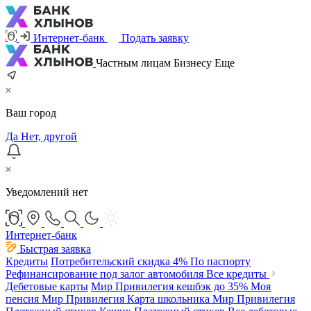
Интернет-банк
Подать заявку
Частным лицам
Бизнесу
Еще
Ваш город
Да
Нет, другой
Уведомлений нет
Интернет-банк
Быстрая заявка
Кредиты
Потребительский
скидка 4%
По паспорту
Рефинансирование под залог автомобиля
Все кредиты
Дебетовые карты
Мир Привилегия
кешбэк до 35%
Моя
пенсия Мир Привилегия
Карта школьника Мир Привилегия