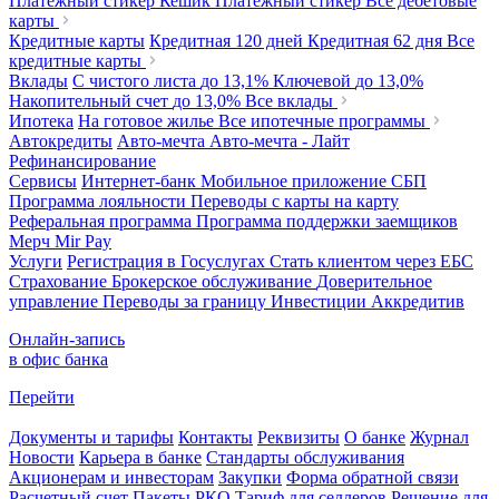
Платежный стикер Кешик
Платежный стикер
Все дебетовые
карты
Кредитные карты
Кредитная 120 дней
Кредитная 62 дня
Все
кредитные карты
Вклады
С чистого листа
до 13,1%
Ключевой
до 13,0%
Накопительный счет
до 13,0%
Все вклады
Ипотека
На готовое жилье
Все ипотечные программы
Автокредиты
Авто-мечта
Авто-мечта - Лайт
Рефинансирование
Сервисы
Интернет-банк
Мобильное приложение
СБП
Программа лояльности
Переводы с карты на карту
Реферальная программа
Программа поддержки заемщиков
Мерч
Mir Pay
Услуги
Регистрация в Госуслугах
Стать клиентом через ЕБС
Страхование
Брокерское обслуживание
Доверительное
управление
Переводы за границу
Инвестиции
Аккредитив
Онлайн-запись
в офис банка
Перейти
Документы и тарифы
Контакты
Реквизиты
О банке
Журнал
Новости
Карьера в банке
Стандарты обслуживания
Акционерам и инвесторам
Закупки
Форма обратной связи
Расчетный счет
Пакеты РКО
Тариф для селлеров
Решение для