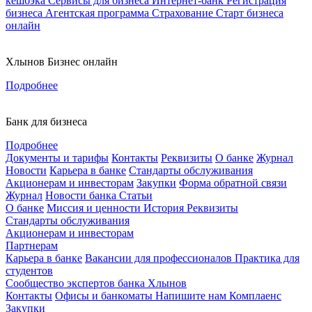
кешбэка
Сервисы для бизнеса
Интернет-банк
Регистрация
бизнеса
Агентская программа
Страхование
Старт бизнеса
онлайн
Хлынов Бизнес онлайн
Подробнее
Банк для бизнеса
Подробнее
Документы и тарифы
Контакты
Реквизиты
О банке
Журнал
Новости
Карьера в банке
Стандарты обслуживания
Акционерам и инвесторам
Закупки
Форма обратной связи
Журнал
Новости банка
Статьи
О банке
Миссия и ценности
История
Реквизиты
Стандарты обслуживания
Акционерам и инвесторам
Партнерам
Карьера в банке
Вакансии для профессионалов
Практика для
студентов
Сообщество экспертов банка Хлынов
Контакты
Офисы и банкоматы
Напишите нам
Комплаенс
Закупки