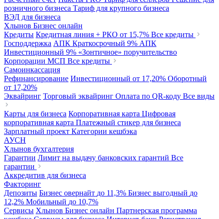
розничного бизнеса
Тариф для крупного бизнеса
ВЭД для бизнеса
Хлынов Бизнес онлайн
Кредиты
Кредитная линия + РКО
от 15,7%
Все кредиты
Господдержка
АПК Краткосрочный
9%
АПК
Инвестиционный
9%
«Зонтичное» поручительство
Корпорации МСП
Все кредиты
Самоинкассация
Рефинансирование
Инвестиционный
от 17,20%
Оборотный
от 17,20%
Эквайринг
Торговый эквайринг
Оплата по QR-коду
Все виды
Карты для бизнеса
Корпоративная карта
Цифровая
корпоративная карта
Платежный стикер для бизнеса
Зарплатный проект
Категории кешбэка
АУСН
Хлынов бухгалтерия
Гарантии
Лимит на выдачу банковских гарантий
Все
гарантии
Аккредитив для бизнеса
Факторинг
Депозиты
Бизнес овернайт
до 11,3%
Бизнес выгодный
до
12,2%
Мобильный
до 10,7%
Сервисы
Хлынов Бизнес онлайн
Партнерская программа