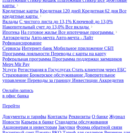
Платежный стикер Кешик
Платежный стикер
Все дебетовые
карты
Кредитные карты
Кредитная 120 дней
Кредитная 62 дня
Все
кредитные карты
Вклады
С чистого листа
до 13,1%
Ключевой
до 13,0%
Накопительный счет
до 13,0%
Все вклады
Ипотека
На готовое жилье
Все ипотечные программы
Автокредиты
Авто-мечта
Авто-мечта - Лайт
Рефинансирование
Сервисы
Интернет-банк
Мобильное приложение
СБП
Программа лояльности
Переводы с карты на карту
Реферальная программа
Программа поддержки заемщиков
Мерч
Mir Pay
Услуги
Регистрация в Госуслугах
Стать клиентом через ЕБС
Страхование
Брокерское обслуживание
Доверительное
управление
Переводы за границу
Инвестиции
Аккредитив
Онлайн-запись
в офис банка
Перейти
Документы и тарифы
Контакты
Реквизиты
О банке
Журнал
Новости
Карьера в банке
Стандарты обслуживания
Акционерам и инвесторам
Закупки
Форма обратной связи
Расчетный счет
Пакеты РКО
Тариф для селлеров
Решение для