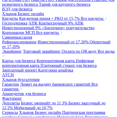
розничного бизнеса
Тариф для крупного бизнеса
ВЭД для бизнеса
Хлынов Бизнес онлайн
Кредиты
Кредитная линия + РКО
от 15,7%
Все кредиты
Господдержка
АПК Краткосрочный
9%
АПК
Инвестиционный
9%
«Зонтичное» поручительство
Корпорации МСП
Все кредиты
Самоинкассация
Рефинансирование
Инвестиционный
от 17,20%
Оборотный
от 17,20%
Эквайринг
Торговый эквайринг
Оплата по QR-коду
Все виды
Карты для бизнеса
Корпоративная карта
Цифровая
корпоративная карта
Платежный стикер для бизнеса
Зарплатный проект
Категории кешбэка
АУСН
Хлынов бухгалтерия
Гарантии
Лимит на выдачу банковских гарантий
Все
гарантии
Аккредитив для бизнеса
Факторинг
Депозиты
Бизнес овернайт
до 11,3%
Бизнес выгодный
до
12,2%
Мобильный
до 10,7%
Сервисы
Хлынов Бизнес онлайн
Партнерская программа