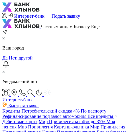
Интернет-банк
Подать заявку
Частным лицам
Бизнесу
Еще
Ваш город
Да
Нет, другой
Уведомлений нет
Интернет-банк
Быстрая заявка
Кредиты
Потребительский
скидка 4%
По паспорту
Рефинансирование под залог автомобиля
Все кредиты
Дебетовые карты
Мир Привилегия
кешбэк до 35%
Моя
пенсия Мир Привилегия
Карта школьника Мир Привилегия