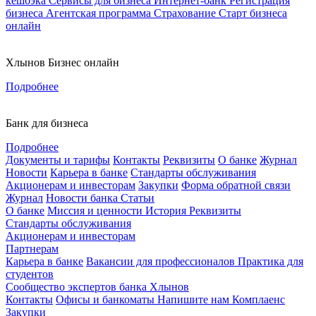
кешбэка
Сервисы для бизнеса
Интернет-банк
Регистрация
бизнеса
Агентская программа
Страхование
Старт бизнеса
онлайн
Хлынов Бизнес онлайн
Подробнее
Банк для бизнеса
Подробнее
Документы и тарифы
Контакты
Реквизиты
О банке
Журнал
Новости
Карьера в банке
Стандарты обслуживания
Акционерам и инвесторам
Закупки
Форма обратной связи
Журнал
Новости банка
Статьи
О банке
Миссия и ценности
История
Реквизиты
Стандарты обслуживания
Акционерам и инвесторам
Партнерам
Карьера в банке
Вакансии для профессионалов
Практика для
студентов
Сообщество экспертов банка Хлынов
Контакты
Офисы и банкоматы
Напишите нам
Комплаенс
Закупки