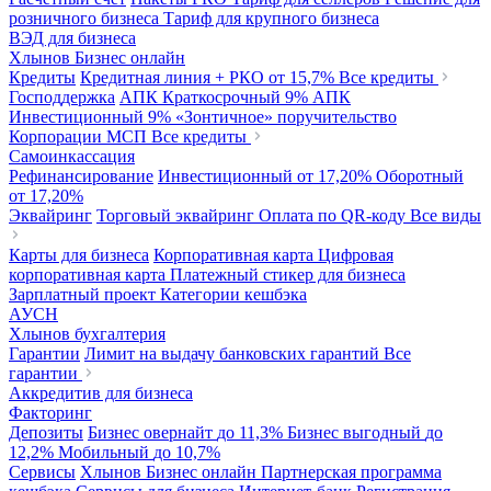
розничного бизнеса
Тариф для крупного бизнеса
ВЭД для бизнеса
Хлынов Бизнес онлайн
Кредиты
Кредитная линия + РКО
от 15,7%
Все кредиты
Господдержка
АПК Краткосрочный
9%
АПК
Инвестиционный
9%
«Зонтичное» поручительство
Корпорации МСП
Все кредиты
Самоинкассация
Рефинансирование
Инвестиционный
от 17,20%
Оборотный
от 17,20%
Эквайринг
Торговый эквайринг
Оплата по QR-коду
Все виды
Карты для бизнеса
Корпоративная карта
Цифровая
корпоративная карта
Платежный стикер для бизнеса
Зарплатный проект
Категории кешбэка
АУСН
Хлынов бухгалтерия
Гарантии
Лимит на выдачу банковских гарантий
Все
гарантии
Аккредитив для бизнеса
Факторинг
Депозиты
Бизнес овернайт
до 11,3%
Бизнес выгодный
до
12,2%
Мобильный
до 10,7%
Сервисы
Хлынов Бизнес онлайн
Партнерская программа