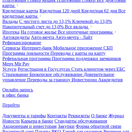
Платежный стикер Кешик
Платежный стикер
Все дебетовые
карты
Кредитные карты
Кредитная 120 дней
Кредитная 62 дня
Все
кредитные карты
Вклады
С чистого листа
до 13,1%
Ключевой
до 13,0%
Накопительный счет
до 13,0%
Все вклады
Ипотека
На готовое жилье
Все ипотечные программы
Автокредиты
Авто-мечта
Авто-мечта - Лайт
Рефинансирование
Сервисы
Интернет-банк
Мобильное приложение
СБП
Программа лояльности
Переводы с карты на карту
Реферальная программа
Программа поддержки заемщиков
Мерч
Mir Pay
Услуги
Регистрация в Госуслугах
Стать клиентом через ЕБС
Страхование
Брокерское обслуживание
Доверительное
управление
Переводы за границу
Инвестиции
Аккредитив
Онлайн-запись
в офис банка
Перейти
Документы и тарифы
Контакты
Реквизиты
О банке
Журнал
Новости
Карьера в банке
Стандарты обслуживания
Акционерам и инвесторам
Закупки
Форма обратной связи
Расчетный счет
Пакеты РКО
Тариф для селлеров
Решение для