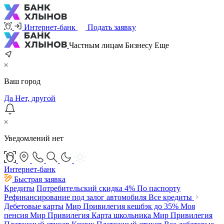
Интернет-банк
Подать заявку
Частным лицам
Бизнесу
Еще
Ваш город
Да
Нет, другой
Уведомлений нет
Интернет-банк
Быстрая заявка
Кредиты
Потребительский
скидка 4%
По паспорту
Рефинансирование под залог автомобиля
Все кредиты
Дебетовые карты
Мир Привилегия
кешбэк до 35%
Моя
пенсия Мир Привилегия
Карта школьника Мир Привилегия