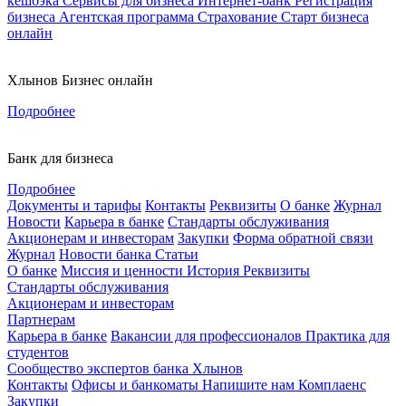
кешбэка
Сервисы для бизнеса
Интернет-банк
Регистрация
бизнеса
Агентская программа
Страхование
Старт бизнеса
онлайн
Хлынов Бизнес онлайн
Подробнее
Банк для бизнеса
Подробнее
Документы и тарифы
Контакты
Реквизиты
О банке
Журнал
Новости
Карьера в банке
Стандарты обслуживания
Акционерам и инвесторам
Закупки
Форма обратной связи
Журнал
Новости банка
Статьи
О банке
Миссия и ценности
История
Реквизиты
Стандарты обслуживания
Акционерам и инвесторам
Партнерам
Карьера в банке
Вакансии для профессионалов
Практика для
студентов
Сообщество экспертов банка Хлынов
Контакты
Офисы и банкоматы
Напишите нам
Комплаенс
Закупки