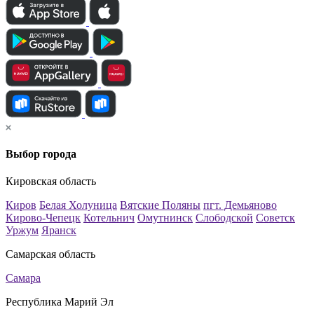
Выбор города
Кировская область
Киров
Белая Холуница
Вятские Поляны
пгт. Демьяново
Кирово-Чепецк
Котельнич
Омутнинск
Слободской
Советск
Уржум
Яранск
Самарская область
Самара
Республика Марий Эл