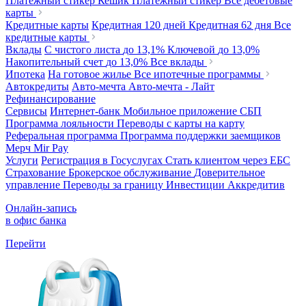
Платежный стикер Кешик
Платежный стикер
Все дебетовые
карты
Кредитные карты
Кредитная 120 дней
Кредитная 62 дня
Все
кредитные карты
Вклады
С чистого листа
до 13,1%
Ключевой
до 13,0%
Накопительный счет
до 13,0%
Все вклады
Ипотека
На готовое жилье
Все ипотечные программы
Автокредиты
Авто-мечта
Авто-мечта - Лайт
Рефинансирование
Сервисы
Интернет-банк
Мобильное приложение
СБП
Программа лояльности
Переводы с карты на карту
Реферальная программа
Программа поддержки заемщиков
Мерч
Mir Pay
Услуги
Регистрация в Госуслугах
Стать клиентом через ЕБС
Страхование
Брокерское обслуживание
Доверительное
управление
Переводы за границу
Инвестиции
Аккредитив
Онлайн-запись
в офис банка
Перейти