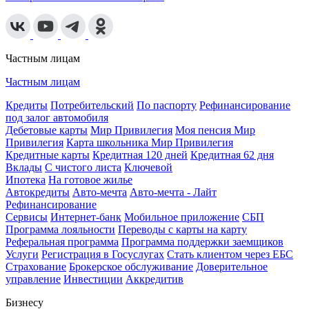
Частным лицам
Частным лицам
Кредиты
Потребительский
По паспорту
Рефинансирование
под залог автомобиля
Дебетовые карты
Мир Привилегия
Моя пенсия Мир
Привилегия
Карта школьника Мир Привилегия
Кредитные карты
Кредитная 120 дней
Кредитная 62 дня
Вклады
С чистого листа
Ключевой
Ипотека
На готовое жилье
Автокредиты
Авто-мечта
Авто-мечта - Лайт
Рефинансирование
Сервисы
Интернет-банк
Мобильное приложение
СБП
Программа лояльности
Переводы с карты на карту
Реферальная программа
Программа поддержки заемщиков
Услуги
Регистрация в Госуслугах
Стать клиентом через ЕБС
Страхование
Брокерское обслуживание
Доверительное
управление
Инвестиции
Аккредитив
Бизнесу