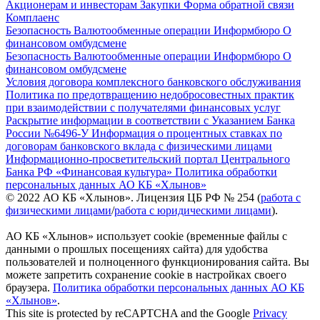
Акционерам и инвесторам
Закупки
Форма обратной связи
Комплаенс
Безопасность
Валютообменные операции
Информбюро
О
финансовом омбудсмене
Безопасность
Валютообменные операции
Информбюро
О
финансовом омбудсмене
Условия договора комплексного банковского обслуживания
Политика по предотвращению недобросовестных практик
при взаимодействии с получателями финансовых услуг
Раскрытие информации в соответствии с Указанием Банка
России №6496-У
Информация о процентных ставках по
договорам банковского вклада с физическими лицами
Информационно-просветительский портал Центрального
Банка РФ «Финансовая культура»
Политика обработки
персональных данных АО КБ «Хлынов»
© 2022 АО КБ «Хлынов». Лицензия ЦБ РФ № 254 (
работа с
физическими лицами
/
работа с юридическими лицами
).
АО КБ «Хлынов» использует cookie (временные файлы с
данными о прошлых посещениях сайта) для удобства
пользователей и полноценного функционирования сайта. Вы
можете запретить сохранение cookie в настройках своего
браузера.
Политика обработки персональных данных АО КБ
«Хлынов»
.
This site is protected by reCAPTCHA and the Google
Privacy