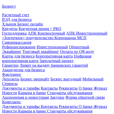
Бизнесу
Расчетный счет
ВЭД для бизнеса
Хлынов Бизнес онлайн
Кредиты
Кредитная линия + РКО
Господдержка
АПК Краткосрочный
АПК Инвестиционный
«Зонтичное» поручительство Корпорации МСП
Самоинкассация
Рефинансирование
Инвестиционный
Оборотный
Эквайринг
Торговый эквайринг
Оплата по QR-коду
Карты для бизнеса
Корпоративная карта
Цифровая
корпоративная карта
Зарплатный проект
Гарантии
Лимит на выдачу банковских гарантий
Аккредитив для бизнеса
Факторинг
Депозиты
Бизнес овернайт
Бизнес выгодный
Мобильный
Сервисы
Документы и тарифы
Контакты
Реквизиты
О банке
Журнал
Новости
Карьера в банке
Стандарты обслуживания
Акционерам и инвесторам
Закупки
Форма обратной связи
Комплаенс
Документы и тарифы
Контакты
Реквизиты
О банке
Журнал
Новости
Карьера в банке
Стандарты обслуживания