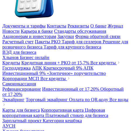
Документы и тарифы
Контакты
Реквизиты
О банке
Журнал
Новости
Карьера в банке
Стандарты обслуживания
Акционерам и инвесторам
Закупки
Форма обратной связи
Расчетный счет
Пакеты РКО
Тариф для селлеров
Решение для
розничного бизнеса
Тариф для крупного бизнеса
ВЭД для бизнеса
Хлынов Бизнес онлайн
Кредиты
Кредитная линия + РКО
от 15,7%
Все кредиты
Господдержка
АПК Краткосрочный
9%
АПК
Инвестиционный
9%
«Зонтичное» поручительство
Корпорации МСП
Все кредиты
Самоинкассация
Рефинансирование
Инвестиционный
от 17,20%
Оборотный
от 17,20%
Эквайринг
Торговый эквайринг
Оплата по QR-коду
Все виды
Карты для бизнеса
Корпоративная карта
Цифровая
корпоративная карта
Платежный стикер для бизнеса
Зарплатный проект
Категории кешбэка
АУСН