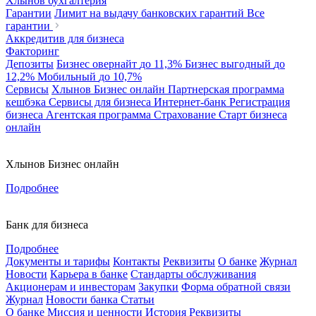
Хлынов бухгалтерия
Гарантии
Лимит на выдачу банковских гарантий
Все
гарантии
Аккредитив для бизнеса
Факторинг
Депозиты
Бизнес овернайт
до 11,3%
Бизнес выгодный
до
12,2%
Мобильный
до 10,7%
Сервисы
Хлынов Бизнес онлайн
Партнерская программа
кешбэка
Сервисы для бизнеса
Интернет-банк
Регистрация
бизнеса
Агентская программа
Страхование
Старт бизнеса
онлайн
Хлынов Бизнес онлайн
Подробнее
Банк для бизнеса
Подробнее
Документы и тарифы
Контакты
Реквизиты
О банке
Журнал
Новости
Карьера в банке
Стандарты обслуживания
Акционерам и инвесторам
Закупки
Форма обратной связи
Журнал
Новости банка
Статьи
О банке
Миссия и ценности
История
Реквизиты