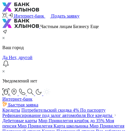
Интернет-банк
Подать заявку
Частным лицам
Бизнесу
Еще
Ваш город
Да
Нет, другой
Уведомлений нет
Интернет-банк
Быстрая заявка
Кредиты
Потребительский
скидка 4%
По паспорту
Рефинансирование под залог автомобиля
Все кредиты
Дебетовые карты
Мир Привилегия
кешбэк до 35%
Моя
пенсия Мир Привилегия
Карта школьника Мир Привилегия