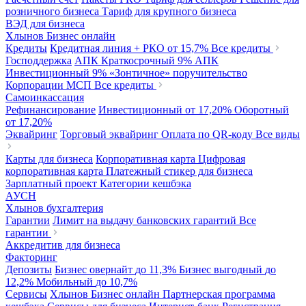
розничного бизнеса
Тариф для крупного бизнеса
ВЭД для бизнеса
Хлынов Бизнес онлайн
Кредиты
Кредитная линия + РКО
от 15,7%
Все кредиты
Господдержка
АПК Краткосрочный
9%
АПК
Инвестиционный
9%
«Зонтичное» поручительство
Корпорации МСП
Все кредиты
Самоинкассация
Рефинансирование
Инвестиционный
от 17,20%
Оборотный
от 17,20%
Эквайринг
Торговый эквайринг
Оплата по QR-коду
Все виды
Карты для бизнеса
Корпоративная карта
Цифровая
корпоративная карта
Платежный стикер для бизнеса
Зарплатный проект
Категории кешбэка
АУСН
Хлынов бухгалтерия
Гарантии
Лимит на выдачу банковских гарантий
Все
гарантии
Аккредитив для бизнеса
Факторинг
Депозиты
Бизнес овернайт
до 11,3%
Бизнес выгодный
до
12,2%
Мобильный
до 10,7%
Сервисы
Хлынов Бизнес онлайн
Партнерская программа