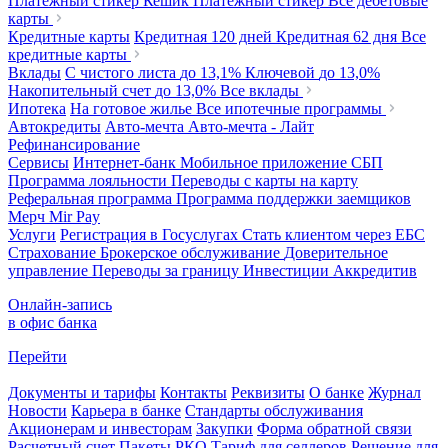
Платежный стикер Кешик
Платежный стикер
Все дебетовые
карты
Кредитные карты
Кредитная 120 дней
Кредитная 62 дня
Все
кредитные карты
Вклады
С чистого листа
до 13,1%
Ключевой
до 13,0%
Накопительный счет
до 13,0%
Все вклады
Ипотека
На готовое жилье
Все ипотечные программы
Автокредиты
Авто-мечта
Авто-мечта - Лайт
Рефинансирование
Сервисы
Интернет-банк
Мобильное приложение
СБП
Программа лояльности
Переводы с карты на карту
Реферальная программа
Программа поддержки заемщиков
Мерч
Mir Pay
Услуги
Регистрация в Госуслугах
Стать клиентом через ЕБС
Страхование
Брокерское обслуживание
Доверительное
управление
Переводы за границу
Инвестиции
Аккредитив
Онлайн-запись
в офис банка
Перейти
Документы и тарифы
Контакты
Реквизиты
О банке
Журнал
Новости
Карьера в банке
Стандарты обслуживания
Акционерам и инвесторам
Закупки
Форма обратной связи
Расчетный счет
Пакеты РКО
Тариф для селлеров
Решение для