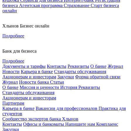
кешбэка
Сервисы для бизнеса
Интернет-банк
Регистрация
бизнеса
Агентская программа
Страхование
Старт бизнеса
онлайн
Хлынов Бизнес онлайн
Подробнее
Банк для бизнеса
Подробнее
Документы и тарифы
Контакты
Реквизиты
О банке
Журнал
Новости
Карьера в банке
Стандарты обслуживания
Акционерам и инвесторам
Закупки
Форма обратной связи
Журнал
Новости банка
Статьи
О банке
Миссия и ценности
История
Реквизиты
Стандарты обслуживания
Акционерам и инвесторам
Партнерам
Карьера в банке
Вакансии для профессионалов
Практика для
студентов
Сообщество экспертов банка Хлынов
Контакты
Офисы и банкоматы
Напишите нам
Комплаенс
Закупки