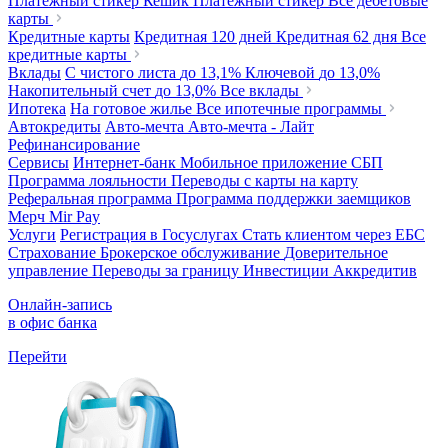
Платежный стикер Кешик
Платежный стикер
Все дебетовые
карты
Кредитные карты
Кредитная 120 дней
Кредитная 62 дня
Все
кредитные карты
Вклады
С чистого листа
до 13,1%
Ключевой
до 13,0%
Накопительный счет
до 13,0%
Все вклады
Ипотека
На готовое жилье
Все ипотечные программы
Автокредиты
Авто-мечта
Авто-мечта - Лайт
Рефинансирование
Сервисы
Интернет-банк
Мобильное приложение
СБП
Программа лояльности
Переводы с карты на карту
Реферальная программа
Программа поддержки заемщиков
Мерч
Mir Pay
Услуги
Регистрация в Госуслугах
Стать клиентом через ЕБС
Страхование
Брокерское обслуживание
Доверительное
управление
Переводы за границу
Инвестиции
Аккредитив
Онлайн-запись
в офис банка
Перейти