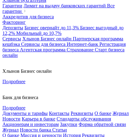
Хлынов бухгалтерия
Гарантии
Лимит на выдачу банковских гарантий
Все
гарантии
Аккредитив для бизнеса
Факторинг
Депозиты
Бизнес овернайт
до 11,3%
Бизнес выгодный
до
12,2%
Мобильный
до 10,7%
Сервисы
Хлынов Бизнес онлайн
Партнерская программа
кешбэка
Сервисы для бизнеса
Интернет-банк
Регистрация
бизнеса
Агентская программа
Страхование
Старт бизнеса
онлайн
Хлынов Бизнес онлайн
Подробнее
Банк для бизнеса
Подробнее
Документы и тарифы
Контакты
Реквизиты
О банке
Журнал
Новости
Карьера в банке
Стандарты обслуживания
Акционерам и инвесторам
Закупки
Форма обратной связи
Журнал
Новости банка
Статьи
О банке
Миссия и ценности
История
Реквизиты