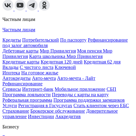
Частным лицам
Частным лицам
Кредиты
Потребительский
По паспорту
Рефинансирование
под залог автомобиля
Дебетовые карты
Мир Привилегия
Моя пенсия Мир
Привилегия
Карта школьника Мир Привилегия
Кредитные карты
Кредитная 120 дней
Кредитная 62 дня
Вклады
С чистого листа
Ключевой
Ипотека
На готовое жилье
Автокредиты
Авто-мечта
Авто-мечта - Лайт
Рефинансирование
Сервисы
Интернет-банк
Мобильное приложение
СБП
Программа лояльности
Переводы с карты на карту
Реферальная программа
Программа поддержки заемщиков
Услуги
Регистрация в Госуслугах
Стать клиентом через ЕБС
Страхование
Брокерское обслуживание
Доверительное
управление
Инвестиции
Аккредитив
Бизнесу