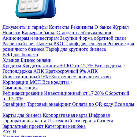
Документы и тарифы
Контакты
Реквизиты
О банке
Журнал
Новости
Карьера в банке
Стандарты обслуживания
Акционерам и инвесторам
Закупки
Форма обратной связи
Расчетный счет
Пакеты РКО
Тариф для селлеров
Решение для
розничного бизнеса
Тариф для крупного бизнеса
ВЭД для бизнеса
Хлынов Бизнес онлайн
Кредиты
Кредитная линия + РКО
от 15,7%
Все кредиты
Господдержка
АПК Краткосрочный
9%
АПК
Инвестиционный
9%
«Зонтичное» поручительство
Корпорации МСП
Все кредиты
Самоинкассация
Рефинансирование
Инвестиционный
от 17,20%
Оборотный
от 17,20%
Эквайринг
Торговый эквайринг
Оплата по QR-коду
Все виды
Карты для бизнеса
Корпоративная карта
Цифровая
корпоративная карта
Платежный стикер для бизнеса
Зарплатный проект
Категории кешбэка
АУСН