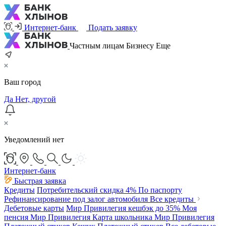
Интернет-банк
Подать заявку
Частным лицам
Бизнесу
Еще
Ваш город
Да
Нет, другой
Уведомлений нет
Интернет-банк
Быстрая заявка
Кредиты
Потребительский
скидка 4%
По паспорту
Рефинансирование под залог автомобиля
Все кредиты
Дебетовые карты
Мир Привилегия
кешбэк до 35%
Моя
пенсия Мир Привилегия
Карта школьника Мир Привилегия