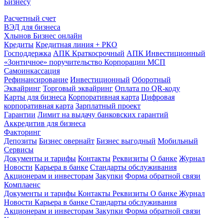
Бизнесу
Расчетный счет
ВЭД для бизнеса
Хлынов Бизнес онлайн
Кредиты
Кредитная линия + РКО
Господдержка
АПК Краткосрочный
АПК Инвестиционный
«Зонтичное» поручительство Корпорации МСП
Самоинкассация
Рефинансирование
Инвестиционный
Оборотный
Эквайринг
Торговый эквайринг
Оплата по QR-коду
Карты для бизнеса
Корпоративная карта
Цифровая
корпоративная карта
Зарплатный проект
Гарантии
Лимит на выдачу банковских гарантий
Аккредитив для бизнеса
Факторинг
Депозиты
Бизнес овернайт
Бизнес выгодный
Мобильный
Сервисы
Документы и тарифы
Контакты
Реквизиты
О банке
Журнал
Новости
Карьера в банке
Стандарты обслуживания
Акционерам и инвесторам
Закупки
Форма обратной связи
Комплаенс
Документы и тарифы
Контакты
Реквизиты
О банке
Журнал
Новости
Карьера в банке
Стандарты обслуживания
Акционерам и инвесторам
Закупки
Форма обратной связи