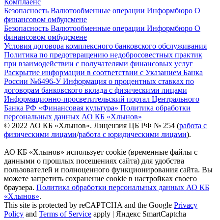
Комплаенс
Безопасность
Валютообменные операции
Информбюро
О
финансовом омбудсмене
Безопасность
Валютообменные операции
Информбюро
О
финансовом омбудсмене
Условия договора комплексного банковского обслуживания
Политика по предотвращению недобросовестных практик
при взаимодействии с получателями финансовых услуг
Раскрытие информации в соответствии с Указанием Банка
России №6496-У
Информация о процентных ставках по
договорам банковского вклада с физическими лицами
Информационно-просветительский портал Центрального
Банка РФ «Финансовая культура»
Политика обработки
персональных данных АО КБ «Хлынов»
© 2022 АО КБ «Хлынов». Лицензия ЦБ РФ № 254 (
работа с
физическими лицами
/
работа с юридическими лицами
).
АО КБ «Хлынов» использует cookie (временные файлы с
данными о прошлых посещениях сайта) для удобства
пользователей и полноценного функционирования сайта. Вы
можете запретить сохранение cookie в настройках своего
браузера.
Политика обработки персональных данных АО КБ
«Хлынов»
.
This site is protected by reCAPTCHA and the Google
Privacy
Policy
and
Terms of Service
apply | Яндекс SmartCaptcha