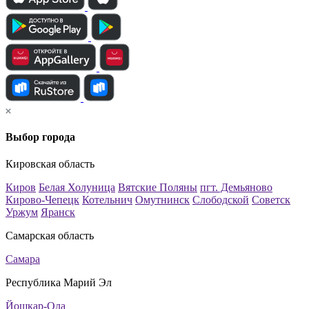
Выбор города
Кировская область
Киров
Белая Холуница
Вятские Поляны
пгт. Демьяново
Кирово-Чепецк
Котельнич
Омутнинск
Слободской
Советск
Уржум
Яранск
Самарская область
Самара
Республика Марий Эл
Йошкар-Ола