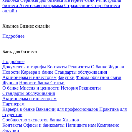
кешбэка
Сервисы для бизнеса
Интернет-банк
Регистрация
бизнеса
Агентская программа
Страхование
Старт бизнеса
онлайн
Хлынов Бизнес онлайн
Подробнее
Банк для бизнеса
Подробнее
Документы и тарифы
Контакты
Реквизиты
О банке
Журнал
Новости
Карьера в банке
Стандарты обслуживания
Акционерам и инвесторам
Закупки
Форма обратной связи
Журнал
Новости банка
Статьи
О банке
Миссия и ценности
История
Реквизиты
Стандарты обслуживания
Акционерам и инвесторам
Партнерам
Карьера в банке
Вакансии для профессионалов
Практика для
студентов
Сообщество экспертов банка Хлынов
Контакты
Офисы и банкоматы
Напишите нам
Комплаенс
Закупки