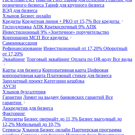
розничного бизнеса
Тариф для крупного бизнеса
ВЭД для бизнеса
Хлынов Бизнес онлайн
Кредиты
Кредитная линия + РКО
от 15,7%
Все кредиты
Господдержка
АПК Краткосрочный
9%
АПК
Инвестиционный
9%
«Зонтичное» поручительство
Корпорации МСП
Все кредиты
Самоинкассация
Рефинансирование
Инвестиционный
от 17,20%
Оборотный
от 17,20%
Эквайринг
Торговый эквайринг
Оплата по QR-коду
Все виды
Карты для бизнеса
Корпоративная карта
Цифровая
корпоративная карта
Платежный стикер для бизнеса
Зарплатный проект
Категории кешбэка
АУСН
Хлынов бухгалтерия
Гарантии
Лимит на выдачу банковских гарантий
Все
гарантии
Аккредитив для бизнеса
Факторинг
Депозиты
Бизнес овернайт
до 11,3%
Бизнес выгодный
до
12,2%
Мобильный
до 10,7%
Сервисы
Хлынов Бизнес онлайн
Партнерская программа