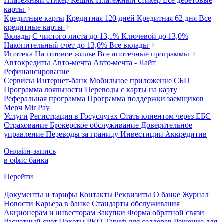
Платежный стикер Кешик
Платежный стикер
Все дебетовые
карты
Кредитные карты
Кредитная 120 дней
Кредитная 62 дня
Все
кредитные карты
Вклады
С чистого листа
до 13,1%
Ключевой
до 13,0%
Накопительный счет
до 13,0%
Все вклады
Ипотека
На готовое жилье
Все ипотечные программы
Автокредиты
Авто-мечта
Авто-мечта - Лайт
Рефинансирование
Сервисы
Интернет-банк
Мобильное приложение
СБП
Программа лояльности
Переводы с карты на карту
Реферальная программа
Программа поддержки заемщиков
Мерч
Mir Pay
Услуги
Регистрация в Госуслугах
Стать клиентом через ЕБС
Страхование
Брокерское обслуживание
Доверительное
управление
Переводы за границу
Инвестиции
Аккредитив
Онлайн-запись
в офис банка
Перейти
Документы и тарифы
Контакты
Реквизиты
О банке
Журнал
Новости
Карьера в банке
Стандарты обслуживания
Акционерам и инвесторам
Закупки
Форма обратной связи
Расчетный счет
Пакеты РКО
Тариф для селлеров
Решение для