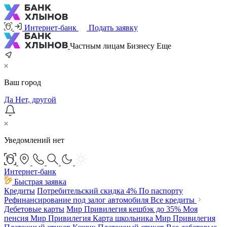
Интернет-банк
Подать заявку
Частным лицам
Бизнесу
Еще
Ваш город
Да
Нет, другой
Уведомлений нет
Интернет-банк
Быстрая заявка
Кредиты
Потребительский
скидка 4%
По паспорту
Рефинансирование под залог автомобиля
Все кредиты
Дебетовые карты
Мир Привилегия
кешбэк до 35%
Моя
пенсия Мир Привилегия
Карта школьника Мир Привилегия