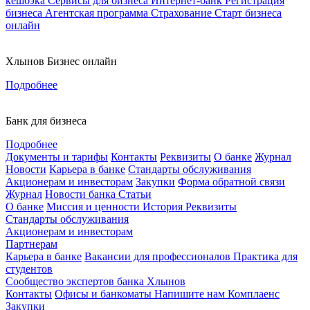
кешбэка
Сервисы для бизнеса
Интернет-банк
Регистрация
бизнеса
Агентская программа
Страхование
Старт бизнеса
онлайн
Хлынов Бизнес онлайн
Подробнее
Банк для бизнеса
Подробнее
Документы и тарифы
Контакты
Реквизиты
О банке
Журнал
Новости
Карьера в банке
Стандарты обслуживания
Акционерам и инвесторам
Закупки
Форма обратной связи
Журнал
Новости банка
Статьи
О банке
Миссия и ценности
История
Реквизиты
Стандарты обслуживания
Акционерам и инвесторам
Партнерам
Карьера в банке
Вакансии для профессионалов
Практика для
студентов
Сообщество экспертов банка Хлынов
Контакты
Офисы и банкоматы
Напишите нам
Комплаенс
Закупки