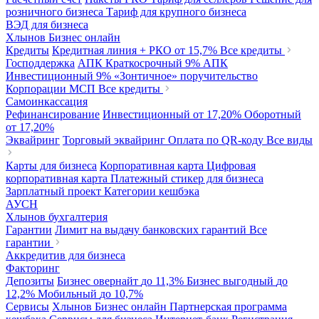
розничного бизнеса
Тариф для крупного бизнеса
ВЭД для бизнеса
Хлынов Бизнес онлайн
Кредиты
Кредитная линия + РКО
от 15,7%
Все кредиты
Господдержка
АПК Краткосрочный
9%
АПК
Инвестиционный
9%
«Зонтичное» поручительство
Корпорации МСП
Все кредиты
Самоинкассация
Рефинансирование
Инвестиционный
от 17,20%
Оборотный
от 17,20%
Эквайринг
Торговый эквайринг
Оплата по QR-коду
Все виды
Карты для бизнеса
Корпоративная карта
Цифровая
корпоративная карта
Платежный стикер для бизнеса
Зарплатный проект
Категории кешбэка
АУСН
Хлынов бухгалтерия
Гарантии
Лимит на выдачу банковских гарантий
Все
гарантии
Аккредитив для бизнеса
Факторинг
Депозиты
Бизнес овернайт
до 11,3%
Бизнес выгодный
до
12,2%
Мобильный
до 10,7%
Сервисы
Хлынов Бизнес онлайн
Партнерская программа