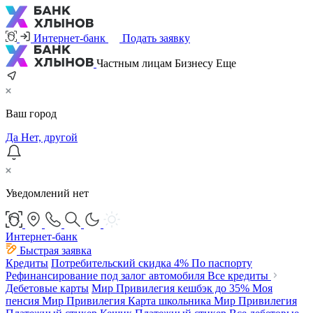
Интернет-банк
Подать заявку
Частным лицам
Бизнесу
Еще
Ваш город
Да
Нет, другой
Уведомлений нет
Интернет-банк
Быстрая заявка
Кредиты
Потребительский
скидка 4%
По паспорту
Рефинансирование под залог автомобиля
Все кредиты
Дебетовые карты
Мир Привилегия
кешбэк до 35%
Моя
пенсия Мир Привилегия
Карта школьника Мир Привилегия