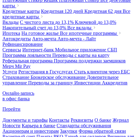
Платежный стикер Кешик
Платежный стикер
Все дебетовые
карты
Кредитные карты
Кредитная 120 дней
Кредитная 62 дня
Все
кредитные карты
Вклады
С чистого листа
до 13,1%
Ключевой
до 13,0%
Накопительный счет
до 13,0%
Все вклады
Ипотека
На готовое жилье
Все ипотечные программы
Автокредиты
Авто-мечта
Авто-мечта - Лайт
Рефинансирование
Сервисы
Интернет-банк
Мобильное приложение
СБП
Программа лояльности
Переводы с карты на карту
Реферальная программа
Программа поддержки заемщиков
Мерч
Mir Pay
Услуги
Регистрация в Госуслугах
Стать клиентом через ЕБС
Страхование
Брокерское обслуживание
Доверительное
управление
Переводы за границу
Инвестиции
Аккредитив
Онлайн-запись
в офис банка
Перейти
Документы и тарифы
Контакты
Реквизиты
О банке
Журнал
Новости
Карьера в банке
Стандарты обслуживания
Акционерам и инвесторам
Закупки
Форма обратной связи
Расчетный счет
Пакеты РКО
Тариф для селлеров
Решение для