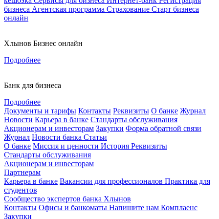
кешбэка
Сервисы для бизнеса
Интернет-банк
Регистрация
бизнеса
Агентская программа
Страхование
Старт бизнеса
онлайн
Хлынов Бизнес онлайн
Подробнее
Банк для бизнеса
Подробнее
Документы и тарифы
Контакты
Реквизиты
О банке
Журнал
Новости
Карьера в банке
Стандарты обслуживания
Акционерам и инвесторам
Закупки
Форма обратной связи
Журнал
Новости банка
Статьи
О банке
Миссия и ценности
История
Реквизиты
Стандарты обслуживания
Акционерам и инвесторам
Партнерам
Карьера в банке
Вакансии для профессионалов
Практика для
студентов
Сообщество экспертов банка Хлынов
Контакты
Офисы и банкоматы
Напишите нам
Комплаенс
Закупки