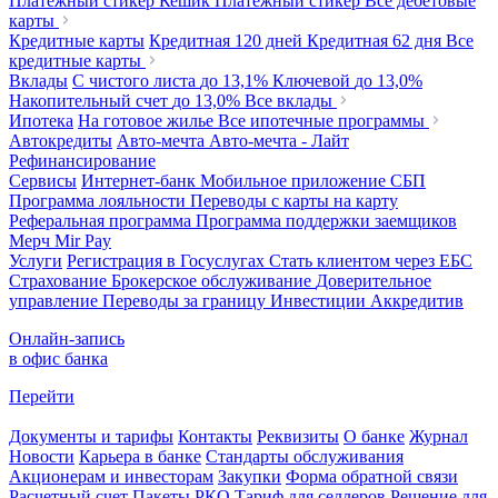
Платежный стикер Кешик
Платежный стикер
Все дебетовые
карты
Кредитные карты
Кредитная 120 дней
Кредитная 62 дня
Все
кредитные карты
Вклады
С чистого листа
до 13,1%
Ключевой
до 13,0%
Накопительный счет
до 13,0%
Все вклады
Ипотека
На готовое жилье
Все ипотечные программы
Автокредиты
Авто-мечта
Авто-мечта - Лайт
Рефинансирование
Сервисы
Интернет-банк
Мобильное приложение
СБП
Программа лояльности
Переводы с карты на карту
Реферальная программа
Программа поддержки заемщиков
Мерч
Mir Pay
Услуги
Регистрация в Госуслугах
Стать клиентом через ЕБС
Страхование
Брокерское обслуживание
Доверительное
управление
Переводы за границу
Инвестиции
Аккредитив
Онлайн-запись
в офис банка
Перейти
Документы и тарифы
Контакты
Реквизиты
О банке
Журнал
Новости
Карьера в банке
Стандарты обслуживания
Акционерам и инвесторам
Закупки
Форма обратной связи
Расчетный счет
Пакеты РКО
Тариф для селлеров
Решение для