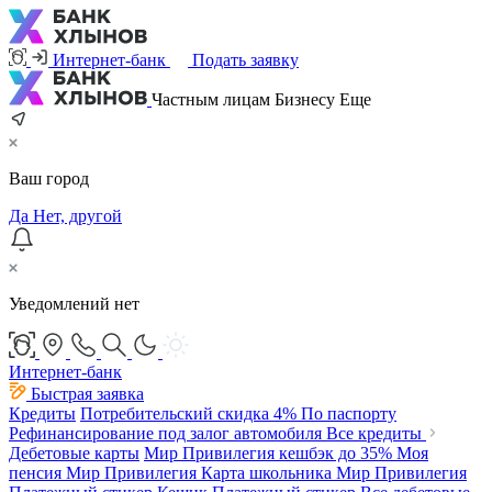
Интернет-банк
Подать заявку
Частным лицам
Бизнесу
Еще
Ваш город
Да
Нет, другой
Уведомлений нет
Интернет-банк
Быстрая заявка
Кредиты
Потребительский
скидка 4%
По паспорту
Рефинансирование под залог автомобиля
Все кредиты
Дебетовые карты
Мир Привилегия
кешбэк до 35%
Моя
пенсия Мир Привилегия
Карта школьника Мир Привилегия