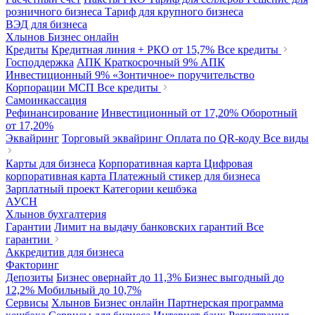
розничного бизнеса
Тариф для крупного бизнеса
ВЭД для бизнеса
Хлынов Бизнес онлайн
Кредиты
Кредитная линия + РКО
от 15,7%
Все кредиты
Господдержка
АПК Краткосрочный
9%
АПК
Инвестиционный
9%
«Зонтичное» поручительство
Корпорации МСП
Все кредиты
Самоинкассация
Рефинансирование
Инвестиционный
от 17,20%
Оборотный
от 17,20%
Эквайринг
Торговый эквайринг
Оплата по QR-коду
Все виды
Карты для бизнеса
Корпоративная карта
Цифровая
корпоративная карта
Платежный стикер для бизнеса
Зарплатный проект
Категории кешбэка
АУСН
Хлынов бухгалтерия
Гарантии
Лимит на выдачу банковских гарантий
Все
гарантии
Аккредитив для бизнеса
Факторинг
Депозиты
Бизнес овернайт
до 11,3%
Бизнес выгодный
до
12,2%
Мобильный
до 10,7%
Сервисы
Хлынов Бизнес онлайн
Партнерская программа