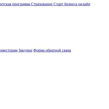
нтская программа
Страхование
Старт бизнеса онлайн
нвесторам
Закупки
Форма обратной связи