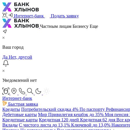
Интернет-банк
Подать заявку
Частным лицам
Бизнесу
Еще
Ваш город
Да
Нет, другой
Уведомлений нет
Интернет-банк
Быстрая заявка
Кредиты
Потребительский
скидка 4%
По паспорту
Рефинансир
Дебетовые карты
Мир Привилегия
кешбэк до 35%
Моя пенсия
Кредитные карты
Кредитная 120 дней
Кредитная 62 дня
Все к
Вклады
С чистого листа
до 13,1%
Ключевой
до 13,0%
Накопит