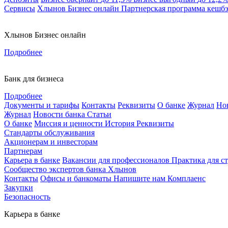
Сервисы
Хлынов Бизнес онлайн
Партнерская программа кешб
Хлынов Бизнес онлайн
Подробнее
Банк для бизнеса
Подробнее
Документы и тарифы
Контакты
Реквизиты
О банке
Журнал
Но
Журнал
Новости банка
Статьи
О банке
Миссия и ценности
История
Реквизиты
Стандарты обслуживания
Акционерам и инвесторам
Партнерам
Карьера в банке
Вакансии для профессионалов
Практика для с
Сообщество экспертов банка Хлынов
Контакты
Офисы и банкоматы
Напишите нам
Комплаенс
Закупки
Безопасность
Карьера в банке