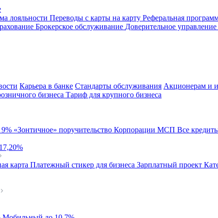
е
ма лояльности
Переводы с карты на карту
Реферальная програм
рахование
Брокерское обслуживание
Доверительное управлени
вости
Карьера в банке
Стандарты обслуживания
Акционерам и и
розничного бизнеса
Тариф для крупного бизнеса
й
9%
«Зонтичное» поручительство Корпорации МСП
Все кредит
 17,20%
ая карта
Платежный стикер для бизнеса
Зарплатный проект
Кат
%
Мобильный
до 10,7%