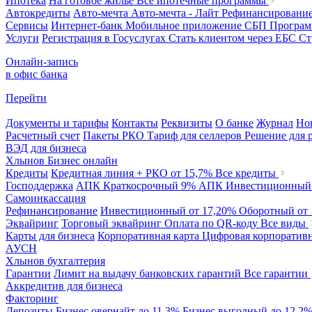
Ипотека
На готовое жилье
Все ипотечные программы
Автокредиты
Авто-мечта
Авто-мечта - Лайт
Рефинансировани
Сервисы
Интернет-банк
Мобильное приложение
СБП
Програм
Услуги
Регистрация в Госуслугах
Стать клиентом через ЕБС
Ст
Онлайн-запись
в офис банка
Перейти
Документы и тарифы
Контакты
Реквизиты
О банке
Журнал
Но
Расчетный счет
Пакеты РКО
Тариф для селлеров
Решение для 
ВЭД для бизнеса
Хлынов Бизнес онлайн
Кредиты
Кредитная линия + РКО
от 15,7%
Все кредиты
Господдержка
АПК Краткосрочный
9%
АПК Инвестиционны
Самоинкассация
Рефинансирование
Инвестиционный
от 17,20%
Оборотный
от
Эквайринг
Торговый эквайринг
Оплата по QR-коду
Все виды
Карты для бизнеса
Корпоративная карта
Цифровая корпоративн
АУСН
Хлынов бухгалтерия
Гарантии
Лимит на выдачу банковских гарантий
Все гарантии
Аккредитив для бизнеса
Факторинг
Депозиты
Бизнес овернайт
до 11,3%
Бизнес выгодный
до 12,2