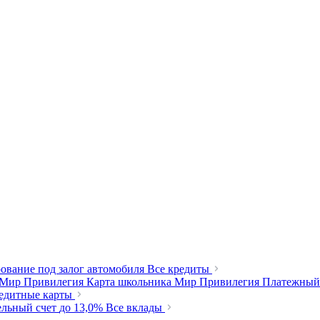
ование под залог автомобиля
Все кредиты
 Мир Привилегия
Карта школьника Мир Привилегия
Платежный
редитные карты
ельный счет
до 13,0%
Все вклады