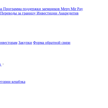
ма
Программа поддержки заемщиков
Мерч
Mir Pay
е
Переводы за границу
Инвестиции
Аккредитив
нвесторам
Закупки
Форма обратной связи
ы
егории кешбэка