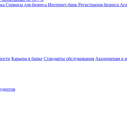
эка
Сервисы для бизнеса
Интернет-банк
Регистрация бизнеса
Аге
вости
Карьера в банке
Стандарты обслуживания
Акционерам и и
тудентов