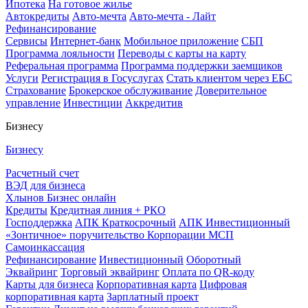
Ипотека
На готовое жилье
Автокредиты
Авто-мечта
Авто-мечта - Лайт
Рефинансирование
Сервисы
Интернет-банк
Мобильное приложение
СБП
Программа лояльности
Переводы с карты на карту
Реферальная программа
Программа поддержки заемщиков
Услуги
Регистрация в Госуслугах
Стать клиентом через ЕБС
Страхование
Брокерское обслуживание
Доверительное
управление
Инвестиции
Аккредитив
Бизнесу
Бизнесу
Расчетный счет
ВЭД для бизнеса
Хлынов Бизнес онлайн
Кредиты
Кредитная линия + РКО
Господдержка
АПК Краткосрочный
АПК Инвестиционный
«Зонтичное» поручительство Корпорации МСП
Самоинкассация
Рефинансирование
Инвестиционный
Оборотный
Эквайринг
Торговый эквайринг
Оплата по QR-коду
Карты для бизнеса
Корпоративная карта
Цифровая
корпоративная карта
Зарплатный проект