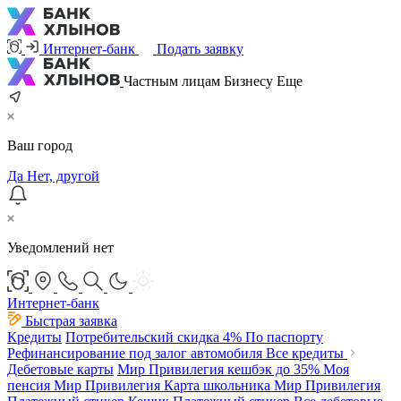
Интернет-банк
Подать заявку
Частным лицам
Бизнесу
Еще
Ваш город
Да
Нет, другой
Уведомлений нет
Интернет-банк
Быстрая заявка
Кредиты
Потребительский
скидка 4%
По паспорту
Рефинансирование под залог автомобиля
Все кредиты
Дебетовые карты
Мир Привилегия
кешбэк до 35%
Моя
пенсия Мир Привилегия
Карта школьника Мир Привилегия