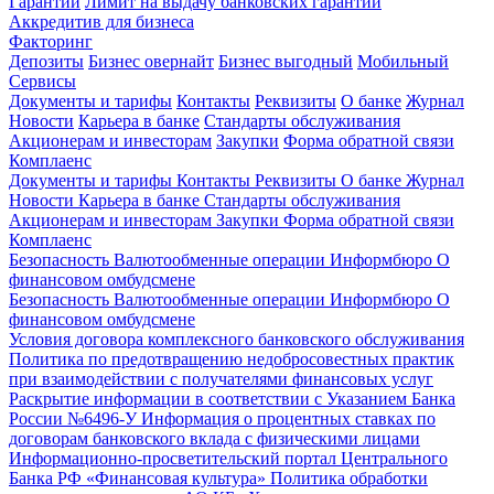
Гарантии
Лимит на выдачу банковских гарантий
Аккредитив для бизнеса
Факторинг
Депозиты
Бизнес овернайт
Бизнес выгодный
Мобильный
Сервисы
Документы и тарифы
Контакты
Реквизиты
О банке
Журнал
Новости
Карьера в банке
Стандарты обслуживания
Акционерам и инвесторам
Закупки
Форма обратной связи
Комплаенс
Документы и тарифы
Контакты
Реквизиты
О банке
Журнал
Новости
Карьера в банке
Стандарты обслуживания
Акционерам и инвесторам
Закупки
Форма обратной связи
Комплаенс
Безопасность
Валютообменные операции
Информбюро
О
финансовом омбудсмене
Безопасность
Валютообменные операции
Информбюро
О
финансовом омбудсмене
Условия договора комплексного банковского обслуживания
Политика по предотвращению недобросовестных практик
при взаимодействии с получателями финансовых услуг
Раскрытие информации в соответствии с Указанием Банка
России №6496-У
Информация о процентных ставках по
договорам банковского вклада с физическими лицами
Информационно-просветительский портал Центрального
Банка РФ «Финансовая культура»
Политика обработки