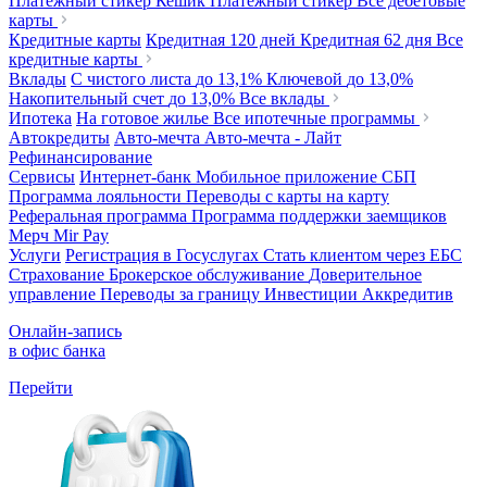
Платежный стикер Кешик
Платежный стикер
Все дебетовые
карты
Кредитные карты
Кредитная 120 дней
Кредитная 62 дня
Все
кредитные карты
Вклады
С чистого листа
до 13,1%
Ключевой
до 13,0%
Накопительный счет
до 13,0%
Все вклады
Ипотека
На готовое жилье
Все ипотечные программы
Автокредиты
Авто-мечта
Авто-мечта - Лайт
Рефинансирование
Сервисы
Интернет-банк
Мобильное приложение
СБП
Программа лояльности
Переводы с карты на карту
Реферальная программа
Программа поддержки заемщиков
Мерч
Mir Pay
Услуги
Регистрация в Госуслугах
Стать клиентом через ЕБС
Страхование
Брокерское обслуживание
Доверительное
управление
Переводы за границу
Инвестиции
Аккредитив
Онлайн-запись
в офис банка
Перейти