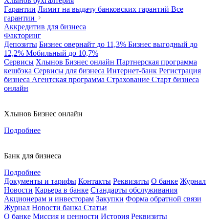
Хлынов бухгалтерия
Гарантии
Лимит на выдачу банковских гарантий
Все
гарантии
Аккредитив для бизнеса
Факторинг
Депозиты
Бизнес овернайт
до 11,3%
Бизнес выгодный
до
12,2%
Мобильный
до 10,7%
Сервисы
Хлынов Бизнес онлайн
Партнерская программа
кешбэка
Сервисы для бизнеса
Интернет-банк
Регистрация
бизнеса
Агентская программа
Страхование
Старт бизнеса
онлайн
Хлынов Бизнес онлайн
Подробнее
Банк для бизнеса
Подробнее
Документы и тарифы
Контакты
Реквизиты
О банке
Журнал
Новости
Карьера в банке
Стандарты обслуживания
Акционерам и инвесторам
Закупки
Форма обратной связи
Журнал
Новости банка
Статьи
О банке
Миссия и ценности
История
Реквизиты