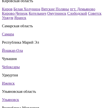
Кировская область
Киров
Белая Холуница
Вятские Поляны
пгт. Демьяново
Кирово-Чепецк
Котельнич
Омутнинск
Слободской
Советск
Уржум
Яранск
Самарская область
Самара
Республика Марий Эл
Йошкар-Ола
Чувашия
Чебоксары
Удмуртия
Ижевск
Ульяновская область
Ульяновск
Республика Мордовия