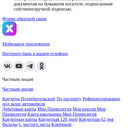
документам на бумажном носителе, подписанным
собственноручной подписью.
Форма обратной связи
Мобильное приложение
Интернет-банк в вашем телефоне
Частным лицам
Частным лицам
Кредиты
Потребительский
По паспорту
Рефинансирование
под залог автомобиля
Дебетовые карты
Мир Привилегия
Моя пенсия Мир
Привилегия
Карта школьника Мир Привилегия
Кредитные карты
Кредитная 120 дней
Кредитная 62 дня
Вклады
С чистого листа
Ключевой