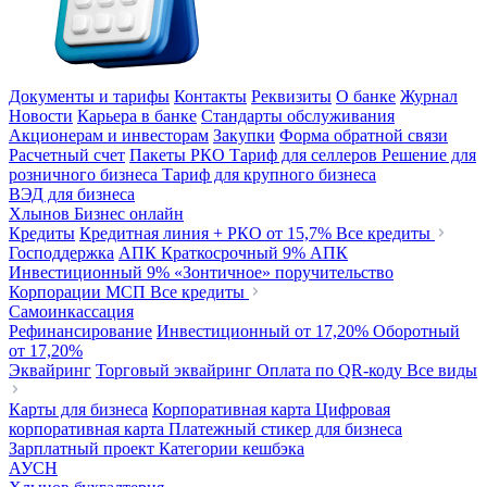
Документы и тарифы
Контакты
Реквизиты
О банке
Журнал
Новости
Карьера в банке
Стандарты обслуживания
Акционерам и инвесторам
Закупки
Форма обратной связи
Расчетный счет
Пакеты РКО
Тариф для селлеров
Решение для
розничного бизнеса
Тариф для крупного бизнеса
ВЭД для бизнеса
Хлынов Бизнес онлайн
Кредиты
Кредитная линия + РКО
от 15,7%
Все кредиты
Господдержка
АПК Краткосрочный
9%
АПК
Инвестиционный
9%
«Зонтичное» поручительство
Корпорации МСП
Все кредиты
Самоинкассация
Рефинансирование
Инвестиционный
от 17,20%
Оборотный
от 17,20%
Эквайринг
Торговый эквайринг
Оплата по QR-коду
Все виды
Карты для бизнеса
Корпоративная карта
Цифровая
корпоративная карта
Платежный стикер для бизнеса
Зарплатный проект
Категории кешбэка
АУСН