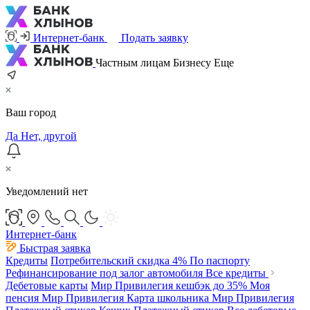
Интернет-банк
Подать заявку
Частным лицам
Бизнесу
Еще
Ваш город
Да
Нет, другой
Уведомлений нет
Интернет-банк
Быстрая заявка
Кредиты
Потребительский
скидка 4%
По паспорту
Рефинансирование под залог автомобиля
Все кредиты
Дебетовые карты
Мир Привилегия
кешбэк до 35%
Моя
пенсия Мир Привилегия
Карта школьника Мир Привилегия