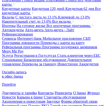
Платежный стикер Кешик
Платежный стикер
Все дебетовые
карты
Кредитные карты
Кредитная 120 дней
Кредитная 62 дня
Все
кредитные карты
Вклады
С чистого листа
до 13,1%
Ключевой
до 13,0%
Накопительный счет
до 13,0%
Все вклады
Ипотека
На готовое жилье
Все ипотечные программы
Автокредиты
Авто-мечта
Авто-мечта - Лайт
Рефинансирование
Сервисы
Интернет-банк
Мобильное приложение
СБП
Программа лояльности
Переводы с карты на карту
Реферальная программа
Программа поддержки заемщиков
Мерч
Mir Pay
Услуги
Регистрация в Госуслугах
Стать клиентом через ЕБС
Страхование
Брокерское обслуживание
Доверительное
управление
Переводы за границу
Инвестиции
Аккредитив
Онлайн-запись
в офис банка
Перейти
Документы и тарифы
Контакты
Реквизиты
О банке
Журнал
Новости
Карьера в банке
Стандарты обслуживания
Акционерам и инвесторам
Закупки
Форма обратной связи
Расчетный счет
Пакеты РКО
Тариф для селлеров
Решение для