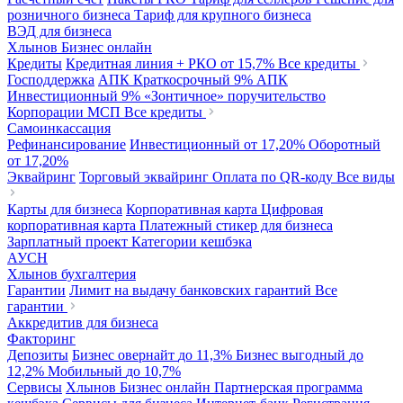
розничного бизнеса
Тариф для крупного бизнеса
ВЭД для бизнеса
Хлынов Бизнес онлайн
Кредиты
Кредитная линия + РКО
от 15,7%
Все кредиты
Господдержка
АПК Краткосрочный
9%
АПК
Инвестиционный
9%
«Зонтичное» поручительство
Корпорации МСП
Все кредиты
Самоинкассация
Рефинансирование
Инвестиционный
от 17,20%
Оборотный
от 17,20%
Эквайринг
Торговый эквайринг
Оплата по QR-коду
Все виды
Карты для бизнеса
Корпоративная карта
Цифровая
корпоративная карта
Платежный стикер для бизнеса
Зарплатный проект
Категории кешбэка
АУСН
Хлынов бухгалтерия
Гарантии
Лимит на выдачу банковских гарантий
Все
гарантии
Аккредитив для бизнеса
Факторинг
Депозиты
Бизнес овернайт
до 11,3%
Бизнес выгодный
до
12,2%
Мобильный
до 10,7%
Сервисы
Хлынов Бизнес онлайн
Партнерская программа