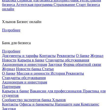
кешбэка
Сервисы для бизнеса
Интернет-банк
Регистрация
бизнеса
Агентская программа
Страхование
Старт бизнеса
онлайн
Хлынов Бизнес онлайн
Подробнее
Банк для бизнеса
Подробнее
Документы и тарифы
Контакты
Реквизиты
О банке
Журнал
Новости
Карьера в банке
Стандарты обслуживания
Акционерам и инвесторам
Закупки
Форма обратной связи
Журнал
Новости банка
Статьи
О банке
Миссия и ценности
История
Реквизиты
Стандарты обслуживания
Акционерам и инвесторам
Партнерам
Карьера в банке
Вакансии для профессионалов
Практика для
студентов
Сообщество экспертов банка Хлынов
Контакты
Офисы и банкоматы
Напишите нам
Комплаенс
Закупки