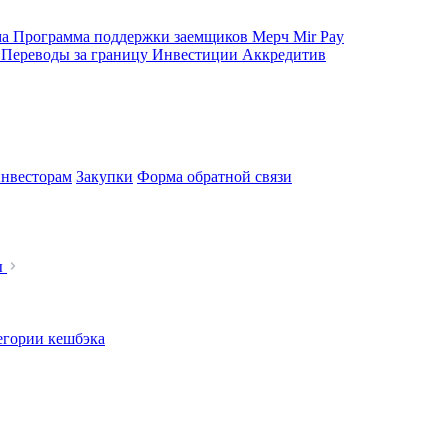
ма
Программа поддержки заемщиков
Мерч
Mir Pay
е
Переводы за границу
Инвестиции
Аккредитив
нвесторам
Закупки
Форма обратной связи
ы
егории кешбэка