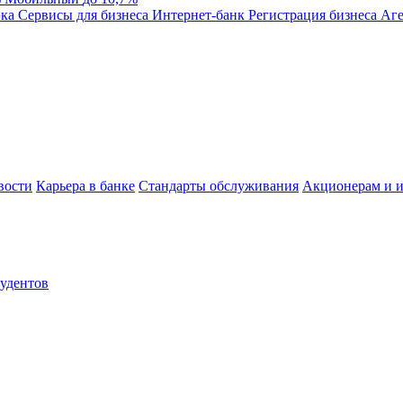
эка
Сервисы для бизнеса
Интернет-банк
Регистрация бизнеса
Аге
вости
Карьера в банке
Стандарты обслуживания
Акционерам и и
тудентов