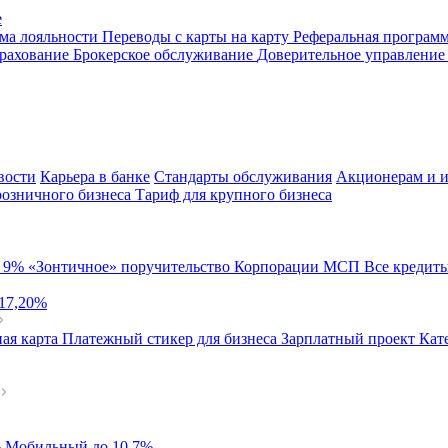
е
ма лояльности
Переводы с карты на карту
Реферальная програм
рахование
Брокерское обслуживание
Доверительное управлени
вости
Карьера в банке
Стандарты обслуживания
Акционерам и и
розничного бизнеса
Тариф для крупного бизнеса
й
9%
«Зонтичное» поручительство Корпорации МСП
Все кредит
 17,20%
ая карта
Платежный стикер для бизнеса
Зарплатный проект
Кат
%
Мобильный
до 10,7%