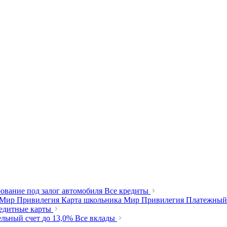
ование под залог автомобиля
Все кредиты
 Мир Привилегия
Карта школьника Мир Привилегия
Платежный
редитные карты
ельный счет
до 13,0%
Все вклады