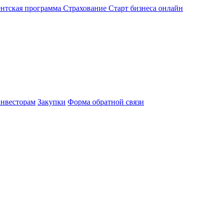
нтская программа
Страхование
Старт бизнеса онлайн
нвесторам
Закупки
Форма обратной связи