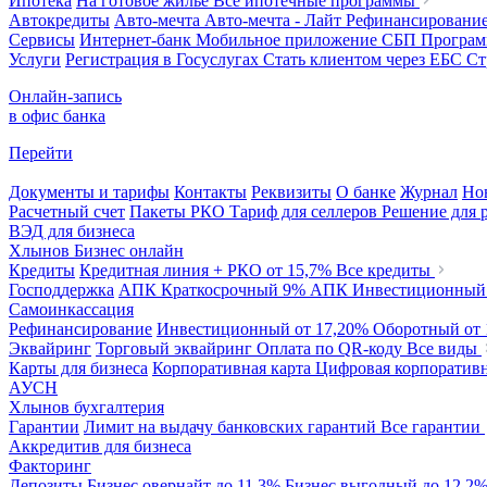
Ипотека
На готовое жилье
Все ипотечные программы
Автокредиты
Авто-мечта
Авто-мечта - Лайт
Рефинансировани
Сервисы
Интернет-банк
Мобильное приложение
СБП
Програм
Услуги
Регистрация в Госуслугах
Стать клиентом через ЕБС
Ст
Онлайн-запись
в офис банка
Перейти
Документы и тарифы
Контакты
Реквизиты
О банке
Журнал
Но
Расчетный счет
Пакеты РКО
Тариф для селлеров
Решение для 
ВЭД для бизнеса
Хлынов Бизнес онлайн
Кредиты
Кредитная линия + РКО
от 15,7%
Все кредиты
Господдержка
АПК Краткосрочный
9%
АПК Инвестиционны
Самоинкассация
Рефинансирование
Инвестиционный
от 17,20%
Оборотный
от
Эквайринг
Торговый эквайринг
Оплата по QR-коду
Все виды
Карты для бизнеса
Корпоративная карта
Цифровая корпоративн
АУСН
Хлынов бухгалтерия
Гарантии
Лимит на выдачу банковских гарантий
Все гарантии
Аккредитив для бизнеса
Факторинг
Депозиты
Бизнес овернайт
до 11,3%
Бизнес выгодный
до 12,2