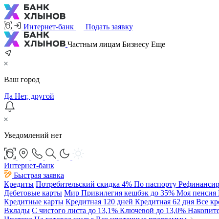
Интернет-банк
Подать заявку
Частным лицам
Бизнесу
Еще
Ваш город
Да
Нет, другой
Уведомлений нет
Интернет-банк
Быстрая заявка
Кредиты
Потребительский
скидка 4%
По паспорту
Рефинансир
Дебетовые карты
Мир Привилегия
кешбэк до 35%
Моя пенсия
Кредитные карты
Кредитная 120 дней
Кредитная 62 дня
Все к
Вклады
С чистого листа
до 13,1%
Ключевой
до 13,0%
Накопит