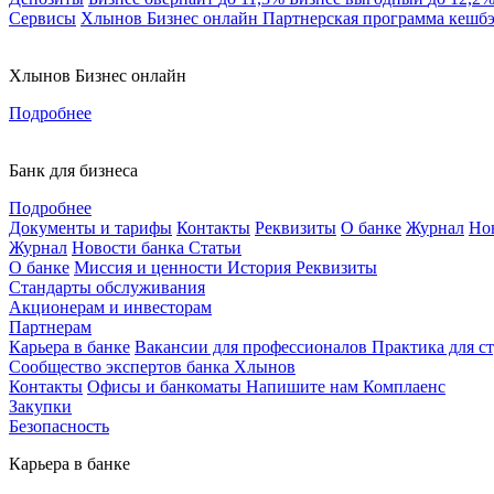
Сервисы
Хлынов Бизнес онлайн
Партнерская программа кешб
Хлынов Бизнес онлайн
Подробнее
Банк для бизнеса
Подробнее
Документы и тарифы
Контакты
Реквизиты
О банке
Журнал
Но
Журнал
Новости банка
Статьи
О банке
Миссия и ценности
История
Реквизиты
Стандарты обслуживания
Акционерам и инвесторам
Партнерам
Карьера в банке
Вакансии для профессионалов
Практика для с
Сообщество экспертов банка Хлынов
Контакты
Офисы и банкоматы
Напишите нам
Комплаенс
Закупки
Безопасность
Карьера в банке