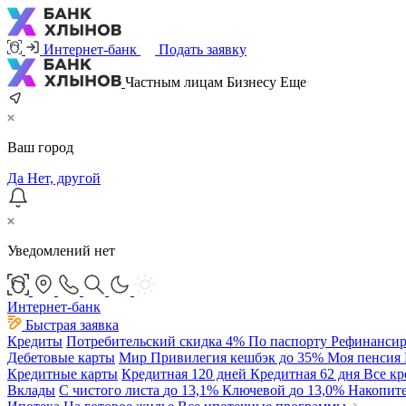
Интернет-банк
Подать заявку
Частным лицам
Бизнесу
Еще
Ваш город
Да
Нет, другой
Уведомлений нет
Интернет-банк
Быстрая заявка
Кредиты
Потребительский
скидка 4%
По паспорту
Рефинансир
Дебетовые карты
Мир Привилегия
кешбэк до 35%
Моя пенсия
Кредитные карты
Кредитная 120 дней
Кредитная 62 дня
Все к
Вклады
С чистого листа
до 13,1%
Ключевой
до 13,0%
Накопит