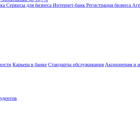
эка
Сервисы для бизнеса
Интернет-банк
Регистрация бизнеса
Аге
вости
Карьера в банке
Стандарты обслуживания
Акционерам и и
тудентов