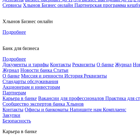
Сервисы
Хлынов Бизнес онлайн
Партнерская программа кешб
Хлынов Бизнес онлайн
Подробнее
Банк для бизнеса
Подробнее
Документы и тарифы
Контакты
Реквизиты
О банке
Журнал
Но
Журнал
Новости банка
Статьи
О банке
Миссия и ценности
История
Реквизиты
Стандарты обслуживания
Акционерам и инвесторам
Партнерам
Карьера в банке
Вакансии для профессионалов
Практика для с
Сообщество экспертов банка Хлынов
Контакты
Офисы и банкоматы
Напишите нам
Комплаенс
Закупки
Безопасность
Карьера в банке