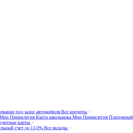
ование под залог автомобиля
Все кредиты
 Мир Привилегия
Карта школьника Мир Привилегия
Платежный
редитные карты
ельный счет
до 13,0%
Все вклады