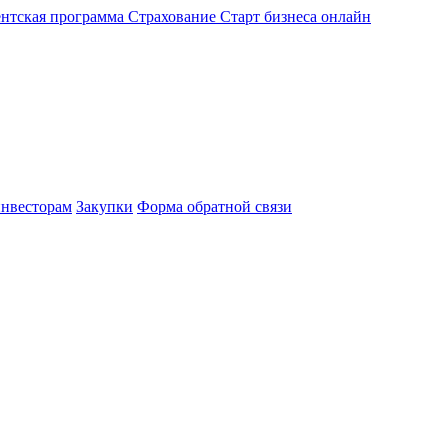
нтская программа
Страхование
Старт бизнеса онлайн
нвесторам
Закупки
Форма обратной связи