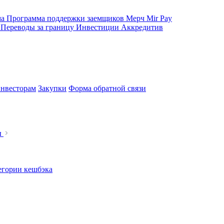
ма
Программа поддержки заемщиков
Мерч
Mir Pay
е
Переводы за границу
Инвестиции
Аккредитив
нвесторам
Закупки
Форма обратной связи
ы
егории кешбэка