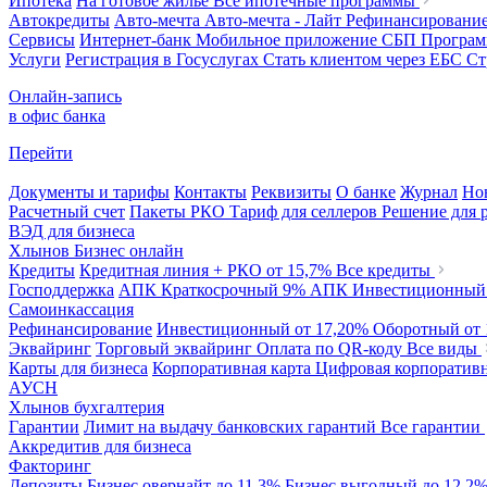
Ипотека
На готовое жилье
Все ипотечные программы
Автокредиты
Авто-мечта
Авто-мечта - Лайт
Рефинансировани
Сервисы
Интернет-банк
Мобильное приложение
СБП
Програм
Услуги
Регистрация в Госуслугах
Стать клиентом через ЕБС
Ст
Онлайн-запись
в офис банка
Перейти
Документы и тарифы
Контакты
Реквизиты
О банке
Журнал
Но
Расчетный счет
Пакеты РКО
Тариф для селлеров
Решение для 
ВЭД для бизнеса
Хлынов Бизнес онлайн
Кредиты
Кредитная линия + РКО
от 15,7%
Все кредиты
Господдержка
АПК Краткосрочный
9%
АПК Инвестиционны
Самоинкассация
Рефинансирование
Инвестиционный
от 17,20%
Оборотный
от
Эквайринг
Торговый эквайринг
Оплата по QR-коду
Все виды
Карты для бизнеса
Корпоративная карта
Цифровая корпоративн
АУСН
Хлынов бухгалтерия
Гарантии
Лимит на выдачу банковских гарантий
Все гарантии
Аккредитив для бизнеса
Факторинг
Депозиты
Бизнес овернайт
до 11,3%
Бизнес выгодный
до 12,2