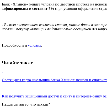
Банк «Хлынов» меняет условия по льготной ипотеке на новост
зафиксирована и
составит 7%
(при условии оформления страхо
- В связи с изменением ключевой ставки, многие банки взяли
сделать покупку квартиры действительно доступной для широк
Подробности и
условия
.
Читайте также
Светящаяся карта школьника банка Хлынов: кешбэк и спокойс
Как получить защищенный доступ к сайту и интернет-банку б
Нашли ли вы то, что искали?