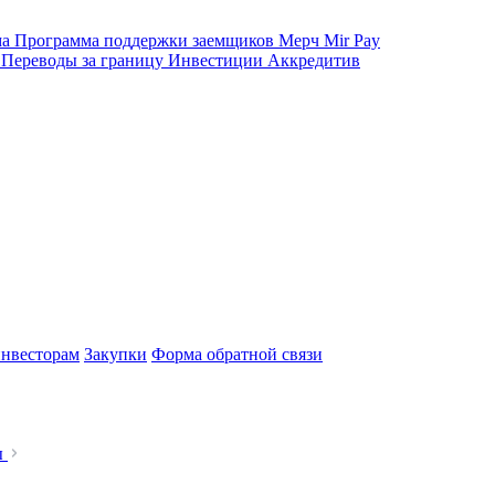
ма
Программа поддержки заемщиков
Мерч
Mir Pay
е
Переводы за границу
Инвестиции
Аккредитив
нвесторам
Закупки
Форма обратной связи
ы