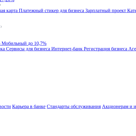
ая карта
Платежный стикер для бизнеса
Зарплатный проект
Кат
%
Мобильный
до 10,7%
эка
Сервисы для бизнеса
Интернет-банк
Регистрация бизнеса
Аге
вости
Карьера в банке
Стандарты обслуживания
Акционерам и и