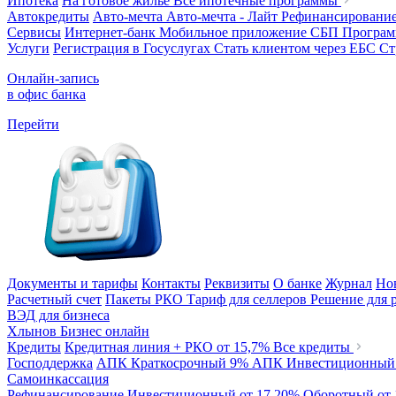
Ипотека
На готовое жилье
Все ипотечные программы
Автокредиты
Авто-мечта
Авто-мечта - Лайт
Рефинансировани
Сервисы
Интернет-банк
Мобильное приложение
СБП
Програм
Услуги
Регистрация в Госуслугах
Стать клиентом через ЕБС
Ст
Онлайн-запись
в офис банка
Перейти
Документы и тарифы
Контакты
Реквизиты
О банке
Журнал
Но
Расчетный счет
Пакеты РКО
Тариф для селлеров
Решение для 
ВЭД для бизнеса
Хлынов Бизнес онлайн
Кредиты
Кредитная линия + РКО
от 15,7%
Все кредиты
Господдержка
АПК Краткосрочный
9%
АПК Инвестиционны
Самоинкассация
Рефинансирование
Инвестиционный
от 17,20%
Оборотный
от