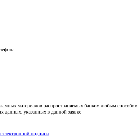
елефона
кламных материалов распространяемых банком любым способом.
х данных, указанных в данной заявке
й электронной подписи
.