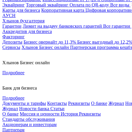
Эквайринг
Торговый эквайринг
Оплата по QR-коду
Все виды
Карты для бизнеса
Корпоративная карта
Цифровая корпоративн
АУСН
Хлынов бухгалтерия
Гарантии
Лимит на выдачу банковских гарантий
Все гарантии
Аккредитив для бизнеса
Факторинг
Депозиты
Бизнес овернайт
до 11,3%
Бизнес выгодный
до 12,2
Сервисы
Хлынов Бизнес онлайн
Партнерская программа кешб
Хлынов Бизнес онлайн
Подробнее
Банк для бизнеса
Подробнее
Документы и тарифы
Контакты
Реквизиты
О банке
Журнал
Но
Журнал
Новости банка
Статьи
О банке
Миссия и ценности
История
Реквизиты
Стандарты обслуживания
Акционерам и инвесторам
Партнерам