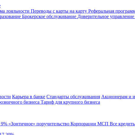
е
ма лояльности
Переводы с карты на карту
Реферальная програм
рахование
Брокерское обслуживание
Доверительное управлени
вости
Карьера в банке
Стандарты обслуживания
Акционерам и и
розничного бизнеса
Тариф для крупного бизнеса
й
9%
«Зонтичное» поручительство Корпорации МСП
Все кредит
 17,20%