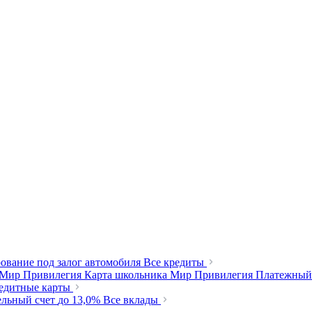
ование под залог автомобиля
Все кредиты
 Мир Привилегия
Карта школьника Мир Привилегия
Платежный
редитные карты
ельный счет
до 13,0%
Все вклады