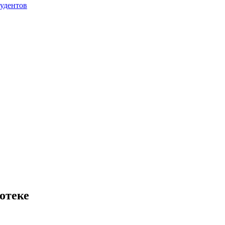
тудентов
отеке