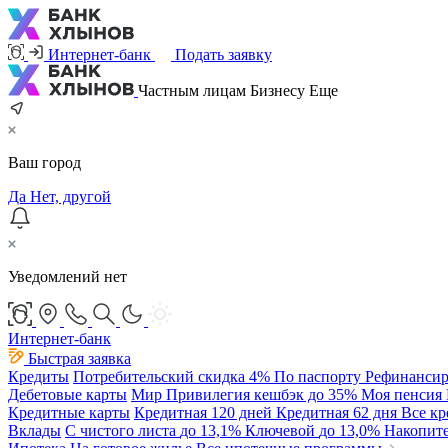
Интернет-банк
Подать заявку
Частным лицам
Бизнесу
Еще
Ваш город
Да
Нет, другой
Уведомлений нет
Интернет-банк
Быстрая заявка
Кредиты
Потребительский
скидка 4%
По паспорту
Рефинансир
Дебетовые карты
Мир Привилегия
кешбэк до 35%
Моя пенсия
Кредитные карты
Кредитная 120 дней
Кредитная 62 дня
Все к
Вклады
С чистого листа
до 13,1%
Ключевой
до 13,0%
Накопит