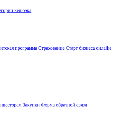
егории кешбэка
нтская программа
Страхование
Старт бизнеса онлайн
нвесторам
Закупки
Форма обратной связи