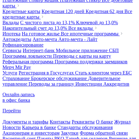
Платежный стикер Кешик
Платежный стикер
Все дебетовые
карты
Кредитные карты
Кредитная 120 дней
Кредитная 62 дня
Все
кредитные карты
Вклады
С чистого листа
до 13,1%
Ключевой
до 13,0%
Накопительный счет
до 13,0%
Все вклады
Ипотека
На готовое жилье
Все ипотечные программы
Автокредиты
Авто-мечта
Авто-мечта - Лайт
Рефинансирование
Сервисы
Интернет-банк
Мобильное приложение
СБП
Программа лояльности
Переводы с карты на карту
Реферальная программа
Программа поддержки заемщиков
Мерч
Mir Pay
Услуги
Регистрация в Госуслугах
Стать клиентом через ЕБС
Страхование
Брокерское обслуживание
Доверительное
управление
Переводы за границу
Инвестиции
Аккредитив
Онлайн-запись
в офис банка
Перейти
Документы и тарифы
Контакты
Реквизиты
О банке
Журнал
Новости
Карьера в банке
Стандарты обслуживания
Акционерам и инвесторам
Закупки
Форма обратной связи
Расчетный счет
Пакеты РКО
Тариф для селлеров
Решение для