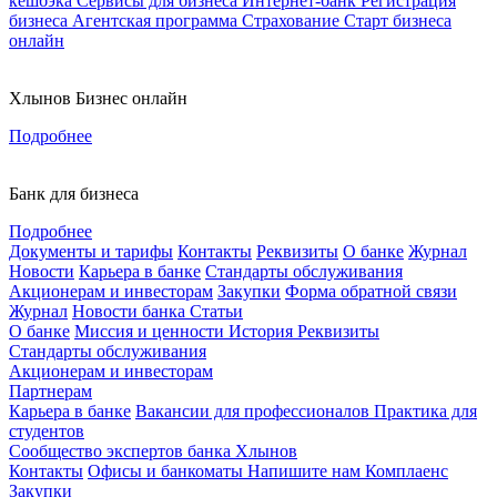
кешбэка
Сервисы для бизнеса
Интернет-банк
Регистрация
бизнеса
Агентская программа
Страхование
Старт бизнеса
онлайн
Хлынов Бизнес онлайн
Подробнее
Банк для бизнеса
Подробнее
Документы и тарифы
Контакты
Реквизиты
О банке
Журнал
Новости
Карьера в банке
Стандарты обслуживания
Акционерам и инвесторам
Закупки
Форма обратной связи
Журнал
Новости банка
Статьи
О банке
Миссия и ценности
История
Реквизиты
Стандарты обслуживания
Акционерам и инвесторам
Партнерам
Карьера в банке
Вакансии для профессионалов
Практика для
студентов
Сообщество экспертов банка Хлынов
Контакты
Офисы и банкоматы
Напишите нам
Комплаенс
Закупки