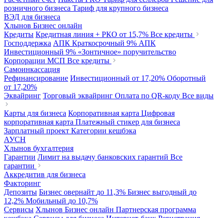
розничного бизнеса
Тариф для крупного бизнеса
ВЭД для бизнеса
Хлынов Бизнес онлайн
Кредиты
Кредитная линия + РКО
от 15,7%
Все кредиты
Господдержка
АПК Краткосрочный
9%
АПК
Инвестиционный
9%
«Зонтичное» поручительство
Корпорации МСП
Все кредиты
Самоинкассация
Рефинансирование
Инвестиционный
от 17,20%
Оборотный
от 17,20%
Эквайринг
Торговый эквайринг
Оплата по QR-коду
Все виды
Карты для бизнеса
Корпоративная карта
Цифровая
корпоративная карта
Платежный стикер для бизнеса
Зарплатный проект
Категории кешбэка
АУСН
Хлынов бухгалтерия
Гарантии
Лимит на выдачу банковских гарантий
Все
гарантии
Аккредитив для бизнеса
Факторинг
Депозиты
Бизнес овернайт
до 11,3%
Бизнес выгодный
до
12,2%
Мобильный
до 10,7%
Сервисы
Хлынов Бизнес онлайн
Партнерская программа