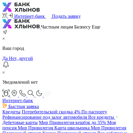
Интернет-банк
Подать заявку
Частным лицам
Бизнесу
Еще
Ваш город
Да
Нет, другой
Уведомлений нет
Интернет-банк
Быстрая заявка
Кредиты
Потребительский
скидка 4%
По паспорту
Рефинансирование под залог автомобиля
Все кредиты
Дебетовые карты
Мир Привилегия
кешбэк до 35%
Моя
пенсия Мир Привилегия
Карта школьника Мир Привилегия