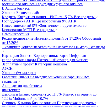
розничного бизнеса
Тариф для крупного бизнеса
ВЭД для бизнеса
Хлынов Бизнес онлайн
Кредиты
Кредитная линия + РКО
от 15,7%
Все кредиты
Господдержка
АПК Краткосрочный
9%
АПК
Инвестиционный
9%
«Зонтичное» поручительство
Корпорации МСП
Все кредиты
Самоинкассация
Рефинансирование
Инвестиционный
от 17,20%
Оборотный
от 17,20%
Эквайринг
Торговый эквайринг
Оплата по QR-коду
Все виды
Карты для бизнеса
Корпоративная карта
Цифровая
корпоративная карта
Платежный стикер для бизнеса
Зарплатный проект
Категории кешбэка
АУСН
Хлынов бухгалтерия
Гарантии
Лимит на выдачу банковских гарантий
Все
гарантии
Аккредитив для бизнеса
Факторинг
Депозиты
Бизнес овернайт
до 11,3%
Бизнес выгодный
до
12,2%
Мобильный
до 10,7%
Сервисы
Хлынов Бизнес онлайн
Партнерская программа