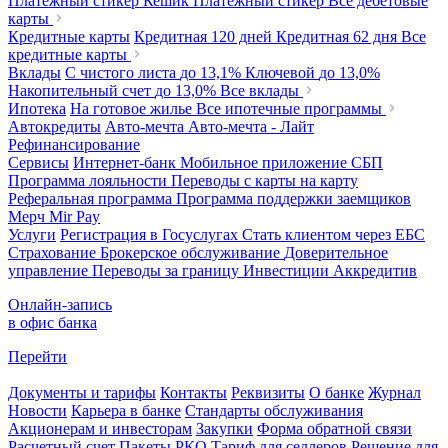
Платежный стикер Кешик
Платежный стикер
Все дебетовые
карты
Кредитные карты
Кредитная 120 дней
Кредитная 62 дня
Все
кредитные карты
Вклады
С чистого листа
до 13,1%
Ключевой
до 13,0%
Накопительный счет
до 13,0%
Все вклады
Ипотека
На готовое жилье
Все ипотечные программы
Автокредиты
Авто-мечта
Авто-мечта - Лайт
Рефинансирование
Сервисы
Интернет-банк
Мобильное приложение
СБП
Программа лояльности
Переводы с карты на карту
Реферальная программа
Программа поддержки заемщиков
Мерч
Mir Pay
Услуги
Регистрация в Госуслугах
Стать клиентом через ЕБС
Страхование
Брокерское обслуживание
Доверительное
управление
Переводы за границу
Инвестиции
Аккредитив
Онлайн-запись
в офис банка
Перейти
Документы и тарифы
Контакты
Реквизиты
О банке
Журнал
Новости
Карьера в банке
Стандарты обслуживания
Акционерам и инвесторам
Закупки
Форма обратной связи
Расчетный счет
Пакеты РКО
Тариф для селлеров
Решение для