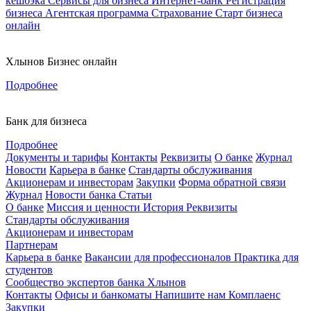
кешбэка
Сервисы для бизнеса
Интернет-банк
Регистрация
бизнеса
Агентская программа
Страхование
Старт бизнеса
онлайн
Хлынов Бизнес онлайн
Подробнее
Банк для бизнеса
Подробнее
Документы и тарифы
Контакты
Реквизиты
О банке
Журнал
Новости
Карьера в банке
Стандарты обслуживания
Акционерам и инвесторам
Закупки
Форма обратной связи
Журнал
Новости банка
Статьи
О банке
Миссия и ценности
История
Реквизиты
Стандарты обслуживания
Акционерам и инвесторам
Партнерам
Карьера в банке
Вакансии для профессионалов
Практика для
студентов
Сообщество экспертов банка Хлынов
Контакты
Офисы и банкоматы
Напишите нам
Комплаенс
Закупки