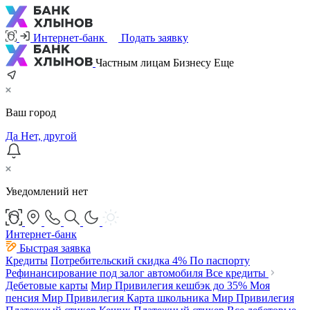
Интернет-банк
Подать заявку
Частным лицам
Бизнесу
Еще
Ваш город
Да
Нет, другой
Уведомлений нет
Интернет-банк
Быстрая заявка
Кредиты
Потребительский
скидка 4%
По паспорту
Рефинансирование под залог автомобиля
Все кредиты
Дебетовые карты
Мир Привилегия
кешбэк до 35%
Моя
пенсия Мир Привилегия
Карта школьника Мир Привилегия