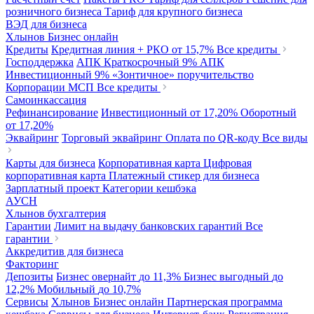
розничного бизнеса
Тариф для крупного бизнеса
ВЭД для бизнеса
Хлынов Бизнес онлайн
Кредиты
Кредитная линия + РКО
от 15,7%
Все кредиты
Господдержка
АПК Краткосрочный
9%
АПК
Инвестиционный
9%
«Зонтичное» поручительство
Корпорации МСП
Все кредиты
Самоинкассация
Рефинансирование
Инвестиционный
от 17,20%
Оборотный
от 17,20%
Эквайринг
Торговый эквайринг
Оплата по QR-коду
Все виды
Карты для бизнеса
Корпоративная карта
Цифровая
корпоративная карта
Платежный стикер для бизнеса
Зарплатный проект
Категории кешбэка
АУСН
Хлынов бухгалтерия
Гарантии
Лимит на выдачу банковских гарантий
Все
гарантии
Аккредитив для бизнеса
Факторинг
Депозиты
Бизнес овернайт
до 11,3%
Бизнес выгодный
до
12,2%
Мобильный
до 10,7%
Сервисы
Хлынов Бизнес онлайн
Партнерская программа