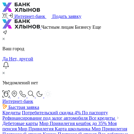
Интернет-банк
Подать заявку
Частным лицам
Бизнесу
Еще
Ваш город
Да
Нет, другой
Уведомлений нет
Интернет-банк
Быстрая заявка
Кредиты
Потребительский
скидка 4%
По паспорту
Рефинансирование под залог автомобиля
Все кредиты
Дебетовые карты
Мир Привилегия
кешбэк до 35%
Моя
пенсия Мир Привилегия
Карта школьника Мир Привилегия