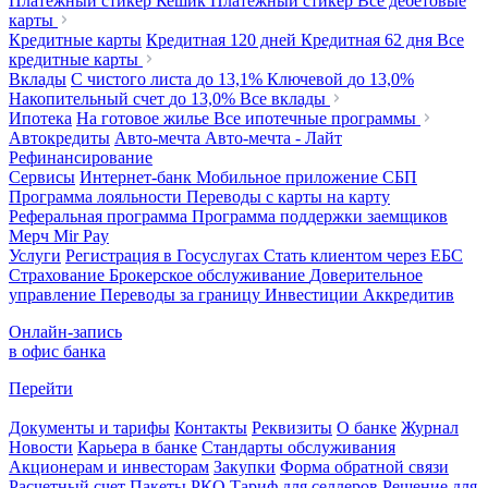
Платежный стикер Кешик
Платежный стикер
Все дебетовые
карты
Кредитные карты
Кредитная 120 дней
Кредитная 62 дня
Все
кредитные карты
Вклады
С чистого листа
до 13,1%
Ключевой
до 13,0%
Накопительный счет
до 13,0%
Все вклады
Ипотека
На готовое жилье
Все ипотечные программы
Автокредиты
Авто-мечта
Авто-мечта - Лайт
Рефинансирование
Сервисы
Интернет-банк
Мобильное приложение
СБП
Программа лояльности
Переводы с карты на карту
Реферальная программа
Программа поддержки заемщиков
Мерч
Mir Pay
Услуги
Регистрация в Госуслугах
Стать клиентом через ЕБС
Страхование
Брокерское обслуживание
Доверительное
управление
Переводы за границу
Инвестиции
Аккредитив
Онлайн-запись
в офис банка
Перейти
Документы и тарифы
Контакты
Реквизиты
О банке
Журнал
Новости
Карьера в банке
Стандарты обслуживания
Акционерам и инвесторам
Закупки
Форма обратной связи
Расчетный счет
Пакеты РКО
Тариф для селлеров
Решение для