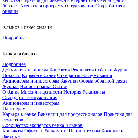
кешбэка
Сервисы для бизнеса
Интернет-банк
Регистрация
бизнеса
Агентская программа
Страхование
Старт бизнеса
онлайн
Хлынов Бизнес онлайн
Подробнее
Банк для бизнеса
Подробнее
Документы и тарифы
Контакты
Реквизиты
О банке
Журнал
Новости
Карьера в банке
Стандарты обслуживания
Акционерам и инвесторам
Закупки
Форма обратной связи
Журнал
Новости банка
Статьи
О банке
Миссия и ценности
История
Реквизиты
Стандарты обслуживания
Акционерам и инвесторам
Партнерам
Карьера в банке
Вакансии для профессионалов
Практика для
студентов
Сообщество экспертов банка Хлынов
Контакты
Офисы и банкоматы
Напишите нам
Комплаенс
Закупки