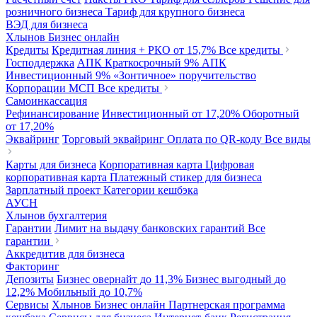
розничного бизнеса
Тариф для крупного бизнеса
ВЭД для бизнеса
Хлынов Бизнес онлайн
Кредиты
Кредитная линия + РКО
от 15,7%
Все кредиты
Господдержка
АПК Краткосрочный
9%
АПК
Инвестиционный
9%
«Зонтичное» поручительство
Корпорации МСП
Все кредиты
Самоинкассация
Рефинансирование
Инвестиционный
от 17,20%
Оборотный
от 17,20%
Эквайринг
Торговый эквайринг
Оплата по QR-коду
Все виды
Карты для бизнеса
Корпоративная карта
Цифровая
корпоративная карта
Платежный стикер для бизнеса
Зарплатный проект
Категории кешбэка
АУСН
Хлынов бухгалтерия
Гарантии
Лимит на выдачу банковских гарантий
Все
гарантии
Аккредитив для бизнеса
Факторинг
Депозиты
Бизнес овернайт
до 11,3%
Бизнес выгодный
до
12,2%
Мобильный
до 10,7%
Сервисы
Хлынов Бизнес онлайн
Партнерская программа