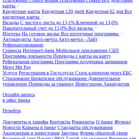
Платежный стикер Кешик
Платежный стикер
Все дебетовые
карты
Кредитные карты
Кредитная 120 дней
Кредитная 62 дня
Все
кредитные карты
Вклады
С чистого листа
до 13,1%
Ключевой
до 13,0%
Накопительный счет
до 13,0%
Все вклады
Ипотека
На готовое жилье
Все ипотечные программы
Автокредиты
Авто-мечта
Авто-мечта - Лайт
Рефинансирование
Сервисы
Интернет-банк
Мобильное приложение
СБП
Программа лояльности
Переводы с карты на карту
Реферальная программа
Программа поддержки заемщиков
Мерч
Mir Pay
Услуги
Регистрация в Госуслугах
Стать клиентом через ЕБС
Страхование
Брокерское обслуживание
Доверительное
управление
Переводы за границу
Инвестиции
Аккредитив
Онлайн-запись
в офис банка
Перейти
Документы и тарифы
Контакты
Реквизиты
О банке
Журнал
Новости
Карьера в банке
Стандарты обслуживания
Акционерам и инвесторам
Закупки
Форма обратной связи
Расчетный счет
Пакеты РКО
Тариф для селлеров
Решение для