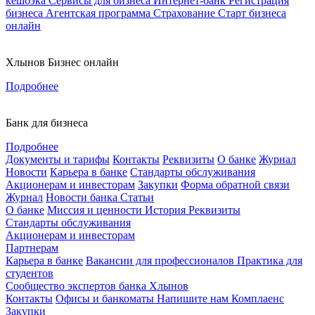
кешбэка
Сервисы для бизнеса
Интернет-банк
Регистрация
бизнеса
Агентская программа
Страхование
Старт бизнеса
онлайн
Хлынов Бизнес онлайн
Подробнее
Банк для бизнеса
Подробнее
Документы и тарифы
Контакты
Реквизиты
О банке
Журнал
Новости
Карьера в банке
Стандарты обслуживания
Акционерам и инвесторам
Закупки
Форма обратной связи
Журнал
Новости банка
Статьи
О банке
Миссия и ценности
История
Реквизиты
Стандарты обслуживания
Акционерам и инвесторам
Партнерам
Карьера в банке
Вакансии для профессионалов
Практика для
студентов
Сообщество экспертов банка Хлынов
Контакты
Офисы и банкоматы
Напишите нам
Комплаенс
Закупки