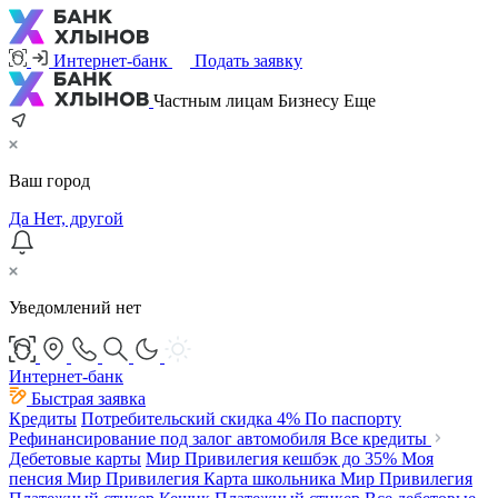
Интернет-банк
Подать заявку
Частным лицам
Бизнесу
Еще
Ваш город
Да
Нет, другой
Уведомлений нет
Интернет-банк
Быстрая заявка
Кредиты
Потребительский
скидка 4%
По паспорту
Рефинансирование под залог автомобиля
Все кредиты
Дебетовые карты
Мир Привилегия
кешбэк до 35%
Моя
пенсия Мир Привилегия
Карта школьника Мир Привилегия