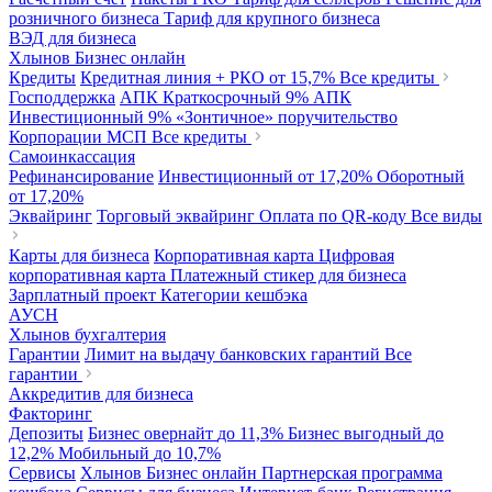
розничного бизнеса
Тариф для крупного бизнеса
ВЭД для бизнеса
Хлынов Бизнес онлайн
Кредиты
Кредитная линия + РКО
от 15,7%
Все кредиты
Господдержка
АПК Краткосрочный
9%
АПК
Инвестиционный
9%
«Зонтичное» поручительство
Корпорации МСП
Все кредиты
Самоинкассация
Рефинансирование
Инвестиционный
от 17,20%
Оборотный
от 17,20%
Эквайринг
Торговый эквайринг
Оплата по QR-коду
Все виды
Карты для бизнеса
Корпоративная карта
Цифровая
корпоративная карта
Платежный стикер для бизнеса
Зарплатный проект
Категории кешбэка
АУСН
Хлынов бухгалтерия
Гарантии
Лимит на выдачу банковских гарантий
Все
гарантии
Аккредитив для бизнеса
Факторинг
Депозиты
Бизнес овернайт
до 11,3%
Бизнес выгодный
до
12,2%
Мобильный
до 10,7%
Сервисы
Хлынов Бизнес онлайн
Партнерская программа