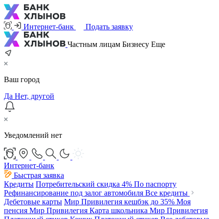
Интернет-банк
Подать заявку
Частным лицам
Бизнесу
Еще
Ваш город
Да
Нет, другой
Уведомлений нет
Интернет-банк
Быстрая заявка
Кредиты
Потребительский
скидка 4%
По паспорту
Рефинансирование под залог автомобиля
Все кредиты
Дебетовые карты
Мир Привилегия
кешбэк до 35%
Моя
пенсия Мир Привилегия
Карта школьника Мир Привилегия