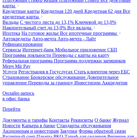
Платежный стикер Кешик
Платежный стикер
Все дебетовые
карты
Кредитные карты
Кредитная 120 дней
Кредитная 62 дня
Все
кредитные карты
Вклады
С чистого листа
до 13,1%
Ключевой
до 13,0%
Накопительный счет
до 13,0%
Все вклады
Ипотека
На готовое жилье
Все ипотечные программы
Автокредиты
Авто-мечта
Авто-мечта - Лайт
Рефинансирование
Сервисы
Интернет-банк
Мобильное приложение
СБП
Программа лояльности
Переводы с карты на карту
Реферальная программа
Программа поддержки заемщиков
Мерч
Mir Pay
Услуги
Регистрация в Госуслугах
Стать клиентом через ЕБС
Страхование
Брокерское обслуживание
Доверительное
управление
Переводы за границу
Инвестиции
Аккредитив
Онлайн-запись
в офис банка
Перейти
Документы и тарифы
Контакты
Реквизиты
О банке
Журнал
Новости
Карьера в банке
Стандарты обслуживания
Акционерам и инвесторам
Закупки
Форма обратной связи
Расчетный счет
Пакеты РКО
Тариф для селлеров
Решение для