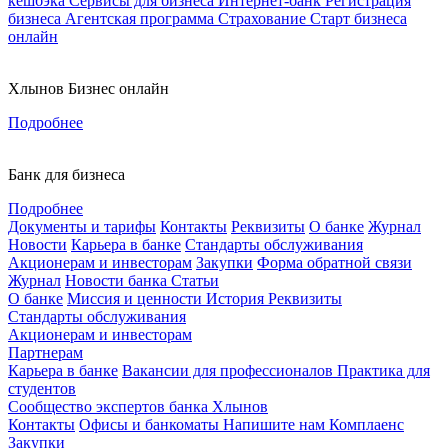
кешбэка
Сервисы для бизнеса
Интернет-банк
Регистрация
бизнеса
Агентская программа
Страхование
Старт бизнеса
онлайн
Хлынов Бизнес онлайн
Подробнее
Банк для бизнеса
Подробнее
Документы и тарифы
Контакты
Реквизиты
О банке
Журнал
Новости
Карьера в банке
Стандарты обслуживания
Акционерам и инвесторам
Закупки
Форма обратной связи
Журнал
Новости банка
Статьи
О банке
Миссия и ценности
История
Реквизиты
Стандарты обслуживания
Акционерам и инвесторам
Партнерам
Карьера в банке
Вакансии для профессионалов
Практика для
студентов
Сообщество экспертов банка Хлынов
Контакты
Офисы и банкоматы
Напишите нам
Комплаенс
Закупки