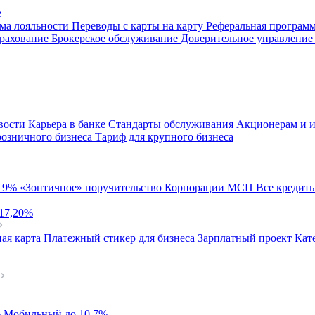
е
ма лояльности
Переводы с карты на карту
Реферальная програм
рахование
Брокерское обслуживание
Доверительное управлени
вости
Карьера в банке
Стандарты обслуживания
Акционерам и и
розничного бизнеса
Тариф для крупного бизнеса
й
9%
«Зонтичное» поручительство Корпорации МСП
Все кредит
 17,20%
ая карта
Платежный стикер для бизнеса
Зарплатный проект
Кат
%
Мобильный
до 10,7%