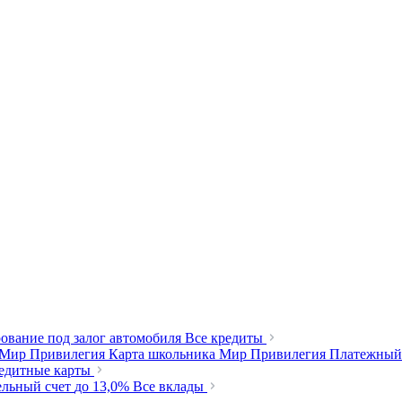
ование под залог автомобиля
Все кредиты
 Мир Привилегия
Карта школьника Мир Привилегия
Платежный
редитные карты
ельный счет
до 13,0%
Все вклады