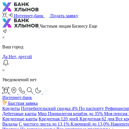
Интернет-банк
Подать заявку
Частным лицам
Бизнесу
Еще
Ваш город
Да
Нет, другой
Уведомлений нет
Интернет-банк
Быстрая заявка
Кредиты
Потребительский
скидка 4%
По паспорту
Рефинансир
Дебетовые карты
Мир Привилегия
кешбэк до 35%
Моя пенсия
Кредитные карты
Кредитная 120 дней
Кредитная 62 дня
Все к
Вклады
С чистого листа
до 13,1%
Ключевой
до 13,0%
Накопит