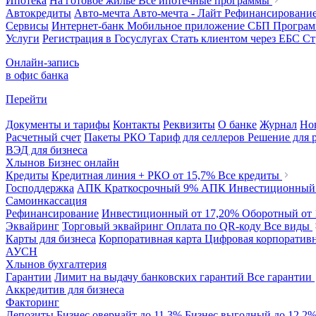
Ипотека
На готовое жилье
Все ипотечные программы
Автокредиты
Авто-мечта
Авто-мечта - Лайт
Рефинансировани
Сервисы
Интернет-банк
Мобильное приложение
СБП
Програм
Услуги
Регистрация в Госуслугах
Стать клиентом через ЕБС
Ст
Онлайн-запись
в офис банка
Перейти
Документы и тарифы
Контакты
Реквизиты
О банке
Журнал
Но
Расчетный счет
Пакеты РКО
Тариф для селлеров
Решение для 
ВЭД для бизнеса
Хлынов Бизнес онлайн
Кредиты
Кредитная линия + РКО
от 15,7%
Все кредиты
Господдержка
АПК Краткосрочный
9%
АПК Инвестиционны
Самоинкассация
Рефинансирование
Инвестиционный
от 17,20%
Оборотный
от
Эквайринг
Торговый эквайринг
Оплата по QR-коду
Все виды
Карты для бизнеса
Корпоративная карта
Цифровая корпоративн
АУСН
Хлынов бухгалтерия
Гарантии
Лимит на выдачу банковских гарантий
Все гарантии
Аккредитив для бизнеса
Факторинг
Депозиты
Бизнес овернайт
до 11,3%
Бизнес выгодный
до 12,2