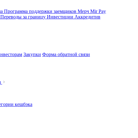
ма
Программа поддержки заемщиков
Мерч
Mir Pay
е
Переводы за границу
Инвестиции
Аккредитив
нвесторам
Закупки
Форма обратной связи
ы
егории кешбэка