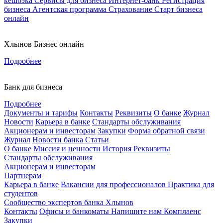
кешбэка
Сервисы для бизнеса
Интернет-банк
Регистрация
бизнеса
Агентская программа
Страхование
Старт бизнеса
онлайн
Хлынов Бизнес онлайн
Подробнее
Банк для бизнеса
Подробнее
Документы и тарифы
Контакты
Реквизиты
О банке
Журнал
Новости
Карьера в банке
Стандарты обслуживания
Акционерам и инвесторам
Закупки
Форма обратной связи
Журнал
Новости банка
Статьи
О банке
Миссия и ценности
История
Реквизиты
Стандарты обслуживания
Акционерам и инвесторам
Партнерам
Карьера в банке
Вакансии для профессионалов
Практика для
студентов
Сообщество экспертов банка Хлынов
Контакты
Офисы и банкоматы
Напишите нам
Комплаенс
Закупки