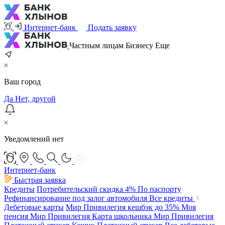
Интернет-банк
Подать заявку
Частным лицам
Бизнесу
Еще
Ваш город
Да
Нет, другой
Уведомлений нет
Интернет-банк
Быстрая заявка
Кредиты
Потребительский
скидка 4%
По паспорту
Рефинансирование под залог автомобиля
Все кредиты
Дебетовые карты
Мир Привилегия
кешбэк до 35%
Моя
пенсия Мир Привилегия
Карта школьника Мир Привилегия