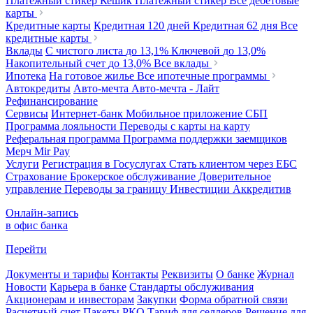
Платежный стикер Кешик
Платежный стикер
Все дебетовые
карты
Кредитные карты
Кредитная 120 дней
Кредитная 62 дня
Все
кредитные карты
Вклады
С чистого листа
до 13,1%
Ключевой
до 13,0%
Накопительный счет
до 13,0%
Все вклады
Ипотека
На готовое жилье
Все ипотечные программы
Автокредиты
Авто-мечта
Авто-мечта - Лайт
Рефинансирование
Сервисы
Интернет-банк
Мобильное приложение
СБП
Программа лояльности
Переводы с карты на карту
Реферальная программа
Программа поддержки заемщиков
Мерч
Mir Pay
Услуги
Регистрация в Госуслугах
Стать клиентом через ЕБС
Страхование
Брокерское обслуживание
Доверительное
управление
Переводы за границу
Инвестиции
Аккредитив
Онлайн-запись
в офис банка
Перейти
Документы и тарифы
Контакты
Реквизиты
О банке
Журнал
Новости
Карьера в банке
Стандарты обслуживания
Акционерам и инвесторам
Закупки
Форма обратной связи
Расчетный счет
Пакеты РКО
Тариф для селлеров
Решение для