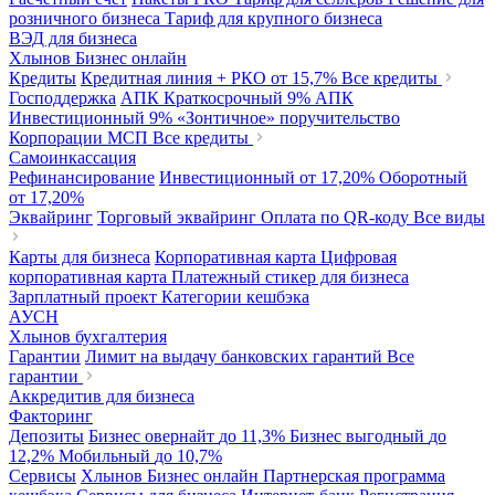
розничного бизнеса
Тариф для крупного бизнеса
ВЭД для бизнеса
Хлынов Бизнес онлайн
Кредиты
Кредитная линия + РКО
от 15,7%
Все кредиты
Господдержка
АПК Краткосрочный
9%
АПК
Инвестиционный
9%
«Зонтичное» поручительство
Корпорации МСП
Все кредиты
Самоинкассация
Рефинансирование
Инвестиционный
от 17,20%
Оборотный
от 17,20%
Эквайринг
Торговый эквайринг
Оплата по QR-коду
Все виды
Карты для бизнеса
Корпоративная карта
Цифровая
корпоративная карта
Платежный стикер для бизнеса
Зарплатный проект
Категории кешбэка
АУСН
Хлынов бухгалтерия
Гарантии
Лимит на выдачу банковских гарантий
Все
гарантии
Аккредитив для бизнеса
Факторинг
Депозиты
Бизнес овернайт
до 11,3%
Бизнес выгодный
до
12,2%
Мобильный
до 10,7%
Сервисы
Хлынов Бизнес онлайн
Партнерская программа