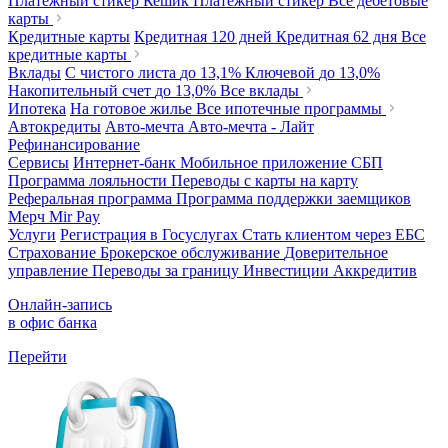
Платежный стикер Кешик
Платежный стикер
Все дебетовые
карты
Кредитные карты
Кредитная 120 дней
Кредитная 62 дня
Все
кредитные карты
Вклады
С чистого листа
до 13,1%
Ключевой
до 13,0%
Накопительный счет
до 13,0%
Все вклады
Ипотека
На готовое жилье
Все ипотечные программы
Автокредиты
Авто-мечта
Авто-мечта - Лайт
Рефинансирование
Сервисы
Интернет-банк
Мобильное приложение
СБП
Программа лояльности
Переводы с карты на карту
Реферальная программа
Программа поддержки заемщиков
Мерч
Mir Pay
Услуги
Регистрация в Госуслугах
Стать клиентом через ЕБС
Страхование
Брокерское обслуживание
Доверительное
управление
Переводы за границу
Инвестиции
Аккредитив
Онлайн-запись
в офис банка
Перейти