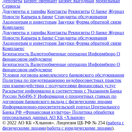
Депозиты
Бизнес овернайт
Бизнес выгодный
Мобильный
Сервисы
Документы и тарифы
Контакты
Реквизиты
О банке
Журнал
Новости
Карьера в банке
Стандарты обслуживания
Акционерам и инвесторам
Закупки
Форма обратной связи
Комплаенс
Документы и тарифы
Контакты
Реквизиты
О банке
Журнал
Новости
Карьера в банке
Стандарты обслуживания
Акционерам и инвесторам
Закупки
Форма обратной связи
Комплаенс
Безопасность
Валютообменные операции
Информбюро
О
финансовом омбудсмене
Безопасность
Валютообменные операции
Информбюро
О
финансовом омбудсмене
Условия договора комплексного банковского обслуживания
Политика по предотвращению недобросовестных практик
при взаимодействии с получателями финансовых услуг
Раскрытие информации в соответствии с Указанием Банка
России №6496-У
Информация о процентных ставках по
договорам банковского вклада с физическими лицами
Информационно-просветительский портал Центрального
Банка РФ «Финансовая культура»
Политика обработки
персональных данных АО КБ «Хлынов»
© 2022 АО КБ «Хлынов». Лицензия ЦБ РФ № 254 (
работа с
физическими лицами
/
работа с юридическими лицами
).