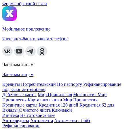
Форма обратной связи
Мобильное приложение
Интернет-банк в вашем телефоне
Частным лицам
Частным лицам
Кредиты
Потребительский
По паспорту
Рефинансирование
под залог автомобиля
Дебетовые карты
Мир Привилегия
Моя пенсия Мир
Привилегия
Карта школьника Мир Привилегия
Кредитные карты
Кредитная 120 дней
Кредитная 62 дня
Вклады
С чистого листа
Ключевой
Ипотека
На готовое жилье
Автокредиты
Авто-мечта
Авто-мечта - Лайт
Рефинансирование