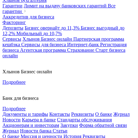
Хлынов бухгалтерия
Гарантии
Лимит на выдачу банковских гарантий
Все
гарантии
Аккредитив для бизнеса
Факторинг
Депозиты
Бизнес овернайт
до 11,3%
Бизнес выгодный
до
12,2%
Мобильный
до 10,7%
Сервисы
Хлынов Бизнес онлайн
Партнерская программа
кешбэка
Сервисы для бизнеса
Интернет-банк
Регистрация
бизнеса
Агентская программа
Страхование
Старт бизнеса
онлайн
Хлынов Бизнес онлайн
Подробнее
Банк для бизнеса
Подробнее
Документы и тарифы
Контакты
Реквизиты
О банке
Журнал
Новости
Карьера в банке
Стандарты обслуживания
Акционерам и инвесторам
Закупки
Форма обратной связи
Журнал
Новости банка
Статьи
О банке
Миссия и ценности
История
Реквизиты