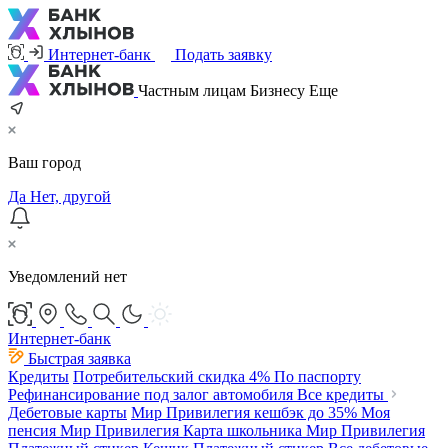
Интернет-банк
Подать заявку
Частным лицам
Бизнесу
Еще
Ваш город
Да
Нет, другой
Уведомлений нет
Интернет-банк
Быстрая заявка
Кредиты
Потребительский
скидка 4%
По паспорту
Рефинансирование под залог автомобиля
Все кредиты
Дебетовые карты
Мир Привилегия
кешбэк до 35%
Моя
пенсия Мир Привилегия
Карта школьника Мир Привилегия