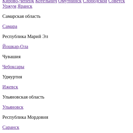
Кирово-Чепецк
Котельнич
Омутнинск
Слободской
Советск
Уржум
Яранск
Самарская область
Самара
Республика Марий Эл
Йошкар-Ола
Чувашия
Чебоксары
Удмуртия
Ижевск
Ульяновская область
Ульяновск
Республика Мордовия
Саранск