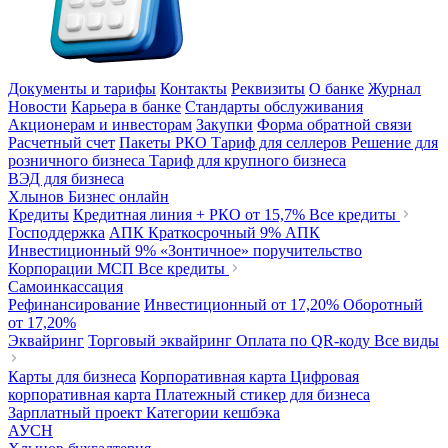
Документы и тарифы
Контакты
Реквизиты
О банке
Журнал
Новости
Карьера в банке
Стандарты обслуживания
Акционерам и инвесторам
Закупки
Форма обратной связи
Расчетный счет
Пакеты РКО
Тариф для селлеров
Решение для
розничного бизнеса
Тариф для крупного бизнеса
ВЭД для бизнеса
Хлынов Бизнес онлайн
Кредиты
Кредитная линия + РКО
от 15,7%
Все кредиты
Господдержка
АПК Краткосрочный
9%
АПК
Инвестиционный
9%
«Зонтичное» поручительство
Корпорации МСП
Все кредиты
Самоинкассация
Рефинансирование
Инвестиционный
от 17,20%
Оборотный
от 17,20%
Эквайринг
Торговый эквайринг
Оплата по QR-коду
Все виды
Карты для бизнеса
Корпоративная карта
Цифровая
корпоративная карта
Платежный стикер для бизнеса
Зарплатный проект
Категории кешбэка
АУСН