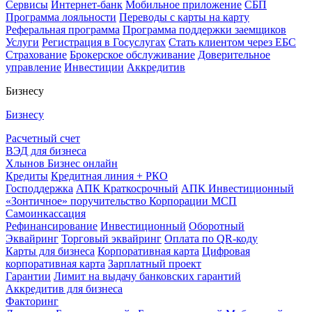
Сервисы
Интернет-банк
Мобильное приложение
СБП
Программа лояльности
Переводы с карты на карту
Реферальная программа
Программа поддержки заемщиков
Услуги
Регистрация в Госуслугах
Стать клиентом через ЕБС
Страхование
Брокерское обслуживание
Доверительное
управление
Инвестиции
Аккредитив
Бизнесу
Бизнесу
Расчетный счет
ВЭД для бизнеса
Хлынов Бизнес онлайн
Кредиты
Кредитная линия + РКО
Господдержка
АПК Краткосрочный
АПК Инвестиционный
«Зонтичное» поручительство Корпорации МСП
Самоинкассация
Рефинансирование
Инвестиционный
Оборотный
Эквайринг
Торговый эквайринг
Оплата по QR-коду
Карты для бизнеса
Корпоративная карта
Цифровая
корпоративная карта
Зарплатный проект
Гарантии
Лимит на выдачу банковских гарантий
Аккредитив для бизнеса
Факторинг