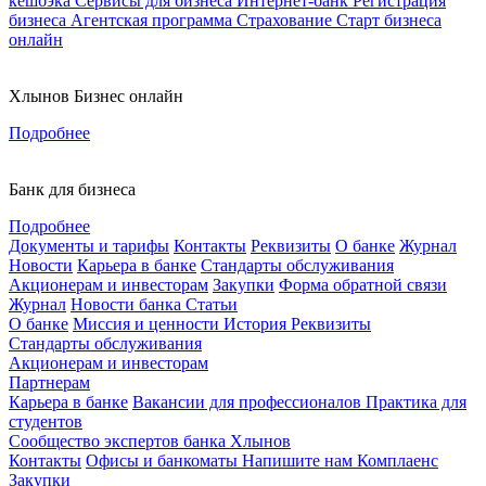
кешбэка
Сервисы для бизнеса
Интернет-банк
Регистрация
бизнеса
Агентская программа
Страхование
Старт бизнеса
онлайн
Хлынов Бизнес онлайн
Подробнее
Банк для бизнеса
Подробнее
Документы и тарифы
Контакты
Реквизиты
О банке
Журнал
Новости
Карьера в банке
Стандарты обслуживания
Акционерам и инвесторам
Закупки
Форма обратной связи
Журнал
Новости банка
Статьи
О банке
Миссия и ценности
История
Реквизиты
Стандарты обслуживания
Акционерам и инвесторам
Партнерам
Карьера в банке
Вакансии для профессионалов
Практика для
студентов
Сообщество экспертов банка Хлынов
Контакты
Офисы и банкоматы
Напишите нам
Комплаенс
Закупки