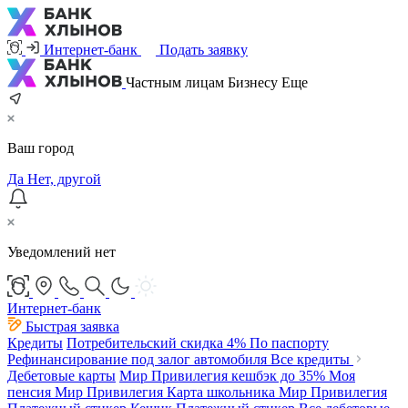
Интернет-банк
Подать заявку
Частным лицам
Бизнесу
Еще
Ваш город
Да
Нет, другой
Уведомлений нет
Интернет-банк
Быстрая заявка
Кредиты
Потребительский
скидка 4%
По паспорту
Рефинансирование под залог автомобиля
Все кредиты
Дебетовые карты
Мир Привилегия
кешбэк до 35%
Моя
пенсия Мир Привилегия
Карта школьника Мир Привилегия