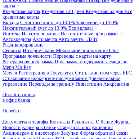
Платежный стикер Кешик
Платежный стикер
Все дебетовые
карты
Кредитные карты
Кредитная 120 дней
Кредитная 62 дня
Все
кредитные карты
Вклады
С чистого листа
до 13,1%
Ключевой
до 13,0%
Накопительный счет
до 13,0%
Все вклады
Ипотека
На готовое жилье
Все ипотечные программы
Автокредиты
Авто-мечта
Авто-мечта - Лайт
Рефинансирование
Сервисы
Интернет-банк
Мобильное приложение
СБП
Программа лояльности
Переводы с карты на карту
Реферальная программа
Программа поддержки заемщиков
Мерч
Mir Pay
Услуги
Регистрация в Госуслугах
Стать клиентом через ЕБС
Страхование
Брокерское обслуживание
Доверительное
управление
Переводы за границу
Инвестиции
Аккредитив
Онлайн-запись
в офис банка
Перейти
Документы и тарифы
Контакты
Реквизиты
О банке
Журнал
Новости
Карьера в банке
Стандарты обслуживания
Акционерам и инвесторам
Закупки
Форма обратной связи
Расчетный счет
Пакеты РКО
Тариф для селлеров
Решение для