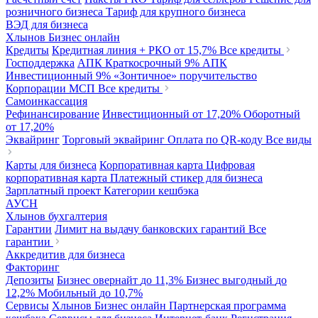
розничного бизнеса
Тариф для крупного бизнеса
ВЭД для бизнеса
Хлынов Бизнес онлайн
Кредиты
Кредитная линия + РКО
от 15,7%
Все кредиты
Господдержка
АПК Краткосрочный
9%
АПК
Инвестиционный
9%
«Зонтичное» поручительство
Корпорации МСП
Все кредиты
Самоинкассация
Рефинансирование
Инвестиционный
от 17,20%
Оборотный
от 17,20%
Эквайринг
Торговый эквайринг
Оплата по QR-коду
Все виды
Карты для бизнеса
Корпоративная карта
Цифровая
корпоративная карта
Платежный стикер для бизнеса
Зарплатный проект
Категории кешбэка
АУСН
Хлынов бухгалтерия
Гарантии
Лимит на выдачу банковских гарантий
Все
гарантии
Аккредитив для бизнеса
Факторинг
Депозиты
Бизнес овернайт
до 11,3%
Бизнес выгодный
до
12,2%
Мобильный
до 10,7%
Сервисы
Хлынов Бизнес онлайн
Партнерская программа