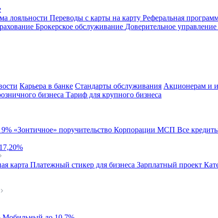
е
ма лояльности
Переводы с карты на карту
Реферальная програм
рахование
Брокерское обслуживание
Доверительное управлени
вости
Карьера в банке
Стандарты обслуживания
Акционерам и и
розничного бизнеса
Тариф для крупного бизнеса
й
9%
«Зонтичное» поручительство Корпорации МСП
Все кредит
 17,20%
ая карта
Платежный стикер для бизнеса
Зарплатный проект
Кат
%
Мобильный
до 10,7%