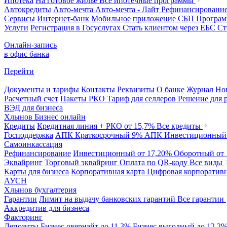
Ипотека
На готовое жилье
Все ипотечные программы
Автокредиты
Авто-мечта
Авто-мечта - Лайт
Рефинансировани
Сервисы
Интернет-банк
Мобильное приложение
СБП
Програм
Услуги
Регистрация в Госуслугах
Стать клиентом через ЕБС
Ст
Онлайн-запись
в офис банка
Перейти
Документы и тарифы
Контакты
Реквизиты
О банке
Журнал
Но
Расчетный счет
Пакеты РКО
Тариф для селлеров
Решение для 
ВЭД для бизнеса
Хлынов Бизнес онлайн
Кредиты
Кредитная линия + РКО
от 15,7%
Все кредиты
Господдержка
АПК Краткосрочный
9%
АПК Инвестиционны
Самоинкассация
Рефинансирование
Инвестиционный
от 17,20%
Оборотный
от
Эквайринг
Торговый эквайринг
Оплата по QR-коду
Все виды
Карты для бизнеса
Корпоративная карта
Цифровая корпоративн
АУСН
Хлынов бухгалтерия
Гарантии
Лимит на выдачу банковских гарантий
Все гарантии
Аккредитив для бизнеса
Факторинг
Депозиты
Бизнес овернайт
до 11,3%
Бизнес выгодный
до 12,2