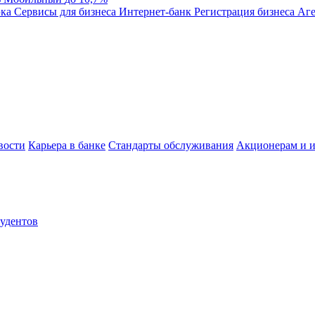
эка
Сервисы для бизнеса
Интернет-банк
Регистрация бизнеса
Аге
вости
Карьера в банке
Стандарты обслуживания
Акционерам и и
тудентов