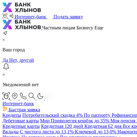
Интернет-банк
Подать заявку
Частным лицам
Бизнесу
Еще
Ваш город
Да
Нет, другой
Уведомлений нет
Интернет-банк
Быстрая заявка
Кредиты
Потребительский
скидка 4%
По паспорту
Рефинансир
Дебетовые карты
Мир Привилегия
кешбэк до 35%
Моя пенсия
Кредитные карты
Кредитная 120 дней
Кредитная 62 дня
Все к
Вклады
С чистого листа
до 13,1%
Ключевой
до 13,0%
Накопит