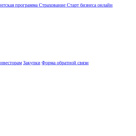
нтская программа
Страхование
Старт бизнеса онлайн
нвесторам
Закупки
Форма обратной связи