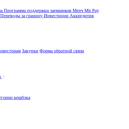
ма
Программа поддержки заемщиков
Мерч
Mir Pay
е
Переводы за границу
Инвестиции
Аккредитив
нвесторам
Закупки
Форма обратной связи
ы
егории кешбэка