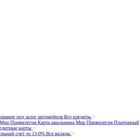
ование под залог автомобиля
Все кредиты
 Мир Привилегия
Карта школьника Мир Привилегия
Платежный
редитные карты
ельный счет
до 13,0%
Все вклады