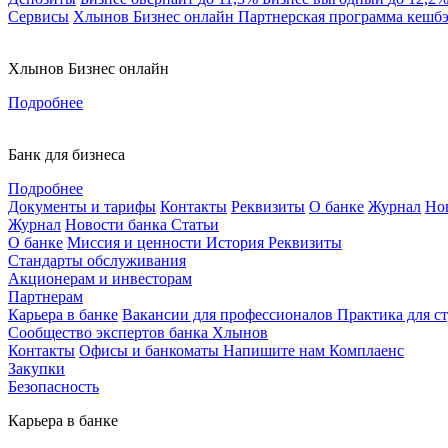
Сервисы
Хлынов Бизнес онлайн
Партнерская программа кешб
Хлынов Бизнес онлайн
Подробнее
Банк для бизнеса
Подробнее
Документы и тарифы
Контакты
Реквизиты
О банке
Журнал
Но
Журнал
Новости банка
Статьи
О банке
Миссия и ценности
История
Реквизиты
Стандарты обслуживания
Акционерам и инвесторам
Партнерам
Карьера в банке
Вакансии для профессионалов
Практика для с
Сообщество экспертов банка Хлынов
Контакты
Офисы и банкоматы
Напишите нам
Комплаенс
Закупки
Безопасность
Карьера в банке