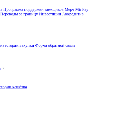
ма
Программа поддержки заемщиков
Мерч
Mir Pay
е
Переводы за границу
Инвестиции
Аккредитив
нвесторам
Закупки
Форма обратной связи
ы
егории кешбэка