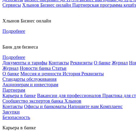
Сервисы
Хлынов Бизнес онлайн
Партнерская программа кешб
Хлынов Бизнес онлайн
Подробнее
Банк для бизнеса
Подробнее
Документы и тарифы
Контакты
Реквизиты
О банке
Журнал
Но
Журнал
Новости банка
Статьи
О банке
Миссия и ценности
История
Реквизиты
Стандарты обслуживания
Акционерам и инвесторам
Партнерам
Карьера в банке
Вакансии для профессионалов
Практика для с
Сообщество экспертов банка Хлынов
Контакты
Офисы и банкоматы
Напишите нам
Комплаенс
Закупки
Безопасность
Карьера в банке