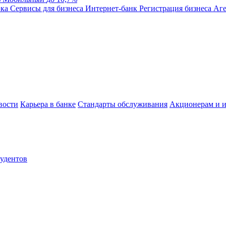
эка
Сервисы для бизнеса
Интернет-банк
Регистрация бизнеса
Аге
вости
Карьера в банке
Стандарты обслуживания
Акционерам и и
тудентов