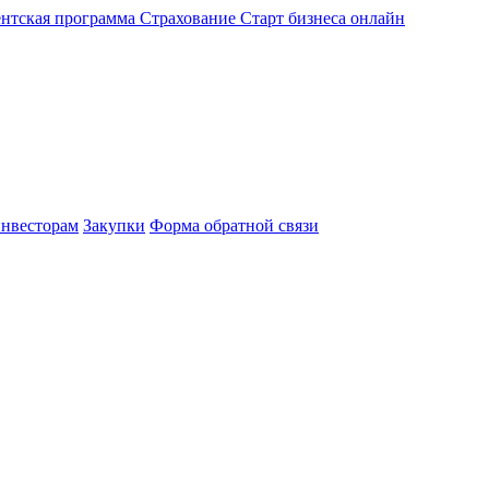
нтская программа
Страхование
Старт бизнеса онлайн
нвесторам
Закупки
Форма обратной связи