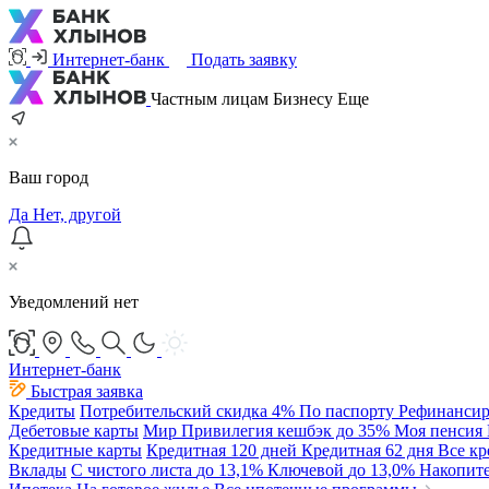
Интернет-банк
Подать заявку
Частным лицам
Бизнесу
Еще
Ваш город
Да
Нет, другой
Уведомлений нет
Интернет-банк
Быстрая заявка
Кредиты
Потребительский
скидка 4%
По паспорту
Рефинансир
Дебетовые карты
Мир Привилегия
кешбэк до 35%
Моя пенсия
Кредитные карты
Кредитная 120 дней
Кредитная 62 дня
Все к
Вклады
С чистого листа
до 13,1%
Ключевой
до 13,0%
Накопит