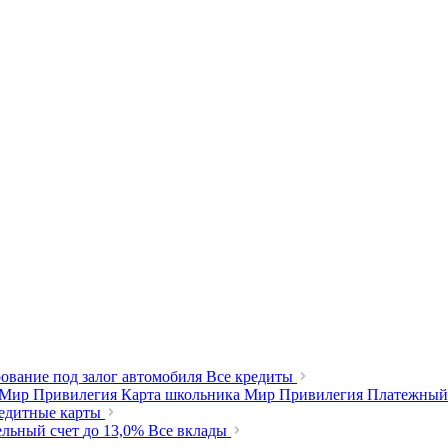
ование под залог автомобиля
Все кредиты
 Мир Привилегия
Карта школьника Мир Привилегия
Платежный
редитные карты
ельный счет
до 13,0%
Все вклады