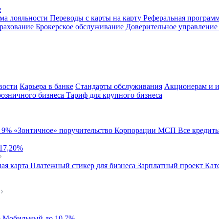
е
ма лояльности
Переводы с карты на карту
Реферальная програм
рахование
Брокерское обслуживание
Доверительное управлени
вости
Карьера в банке
Стандарты обслуживания
Акционерам и и
розничного бизнеса
Тариф для крупного бизнеса
й
9%
«Зонтичное» поручительство Корпорации МСП
Все кредит
 17,20%
ая карта
Платежный стикер для бизнеса
Зарплатный проект
Кат
%
Мобильный
до 10,7%