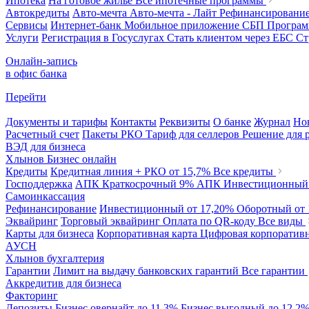
Ипотека
На готовое жилье
Все ипотечные программы
Автокредиты
Авто-мечта
Авто-мечта - Лайт
Рефинансировани
Сервисы
Интернет-банк
Мобильное приложение
СБП
Програм
Услуги
Регистрация в Госуслугах
Стать клиентом через ЕБС
Ст
Онлайн-запись
в офис банка
Перейти
Документы и тарифы
Контакты
Реквизиты
О банке
Журнал
Но
Расчетный счет
Пакеты РКО
Тариф для селлеров
Решение для 
ВЭД для бизнеса
Хлынов Бизнес онлайн
Кредиты
Кредитная линия + РКО
от 15,7%
Все кредиты
Господдержка
АПК Краткосрочный
9%
АПК Инвестиционны
Самоинкассация
Рефинансирование
Инвестиционный
от 17,20%
Оборотный
от
Эквайринг
Торговый эквайринг
Оплата по QR-коду
Все виды
Карты для бизнеса
Корпоративная карта
Цифровая корпоративн
АУСН
Хлынов бухгалтерия
Гарантии
Лимит на выдачу банковских гарантий
Все гарантии
Аккредитив для бизнеса
Факторинг
Депозиты
Бизнес овернайт
до 11,3%
Бизнес выгодный
до 12,2