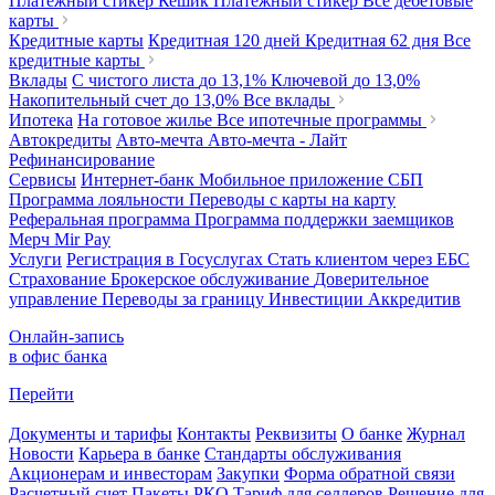
Платежный стикер Кешик
Платежный стикер
Все дебетовые
карты
Кредитные карты
Кредитная 120 дней
Кредитная 62 дня
Все
кредитные карты
Вклады
С чистого листа
до 13,1%
Ключевой
до 13,0%
Накопительный счет
до 13,0%
Все вклады
Ипотека
На готовое жилье
Все ипотечные программы
Автокредиты
Авто-мечта
Авто-мечта - Лайт
Рефинансирование
Сервисы
Интернет-банк
Мобильное приложение
СБП
Программа лояльности
Переводы с карты на карту
Реферальная программа
Программа поддержки заемщиков
Мерч
Mir Pay
Услуги
Регистрация в Госуслугах
Стать клиентом через ЕБС
Страхование
Брокерское обслуживание
Доверительное
управление
Переводы за границу
Инвестиции
Аккредитив
Онлайн-запись
в офис банка
Перейти
Документы и тарифы
Контакты
Реквизиты
О банке
Журнал
Новости
Карьера в банке
Стандарты обслуживания
Акционерам и инвесторам
Закупки
Форма обратной связи
Расчетный счет
Пакеты РКО
Тариф для селлеров
Решение для