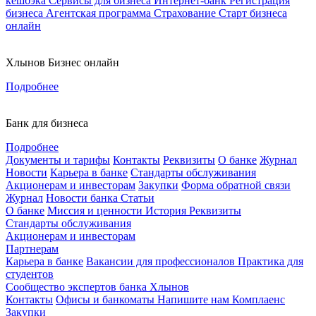
кешбэка
Сервисы для бизнеса
Интернет-банк
Регистрация
бизнеса
Агентская программа
Страхование
Старт бизнеса
онлайн
Хлынов Бизнес онлайн
Подробнее
Банк для бизнеса
Подробнее
Документы и тарифы
Контакты
Реквизиты
О банке
Журнал
Новости
Карьера в банке
Стандарты обслуживания
Акционерам и инвесторам
Закупки
Форма обратной связи
Журнал
Новости банка
Статьи
О банке
Миссия и ценности
История
Реквизиты
Стандарты обслуживания
Акционерам и инвесторам
Партнерам
Карьера в банке
Вакансии для профессионалов
Практика для
студентов
Сообщество экспертов банка Хлынов
Контакты
Офисы и банкоматы
Напишите нам
Комплаенс
Закупки