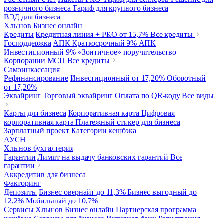
розничного бизнеса
Тариф для крупного бизнеса
ВЭД для бизнеса
Хлынов Бизнес онлайн
Кредиты
Кредитная линия + РКО
от 15,7%
Все кредиты
Господдержка
АПК Краткосрочный
9%
АПК
Инвестиционный
9%
«Зонтичное» поручительство
Корпорации МСП
Все кредиты
Самоинкассация
Рефинансирование
Инвестиционный
от 17,20%
Оборотный
от 17,20%
Эквайринг
Торговый эквайринг
Оплата по QR-коду
Все виды
Карты для бизнеса
Корпоративная карта
Цифровая
корпоративная карта
Платежный стикер для бизнеса
Зарплатный проект
Категории кешбэка
АУСН
Хлынов бухгалтерия
Гарантии
Лимит на выдачу банковских гарантий
Все
гарантии
Аккредитив для бизнеса
Факторинг
Депозиты
Бизнес овернайт
до 11,3%
Бизнес выгодный
до
12,2%
Мобильный
до 10,7%
Сервисы
Хлынов Бизнес онлайн
Партнерская программа