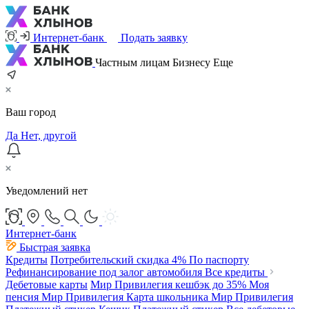
Интернет-банк
Подать заявку
Частным лицам
Бизнесу
Еще
Ваш город
Да
Нет, другой
Уведомлений нет
Интернет-банк
Быстрая заявка
Кредиты
Потребительский
скидка 4%
По паспорту
Рефинансирование под залог автомобиля
Все кредиты
Дебетовые карты
Мир Привилегия
кешбэк до 35%
Моя
пенсия Мир Привилегия
Карта школьника Мир Привилегия